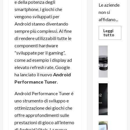
e della potenza degli
Le aziende
smartphone, i giochi che
non si
vengono sviluppati per
affidano...
Android stanno diventando
sempre più complessi. Al fine
Leggi
Leggi
tutto
di rendere utilizzabili tutte le
di
più
componenti hardware
su
News su An
L’evoluz
“sviluppate per il gaming”,
Recension
dell’uffi
passa
R
come ad esempio i display ad
dal
a
elevato refresh rate, Google
noleggio
stampan
v
ha lanciato il nuovo
Android
multifu
e
e
Performance Tuner
.
smartp
m
News su An
sempre
e
Smartphon
aggiorn
Android Performance Tuner è
B
n
uno strumento di sviluppo e
i
F
ottimizzazione dei giochi che
g
R
offre approfondimenti sulle
m
1
prestazioni di gioco all’interno
e
1
News su An
H
Recension
di Android Vitals. La nuova