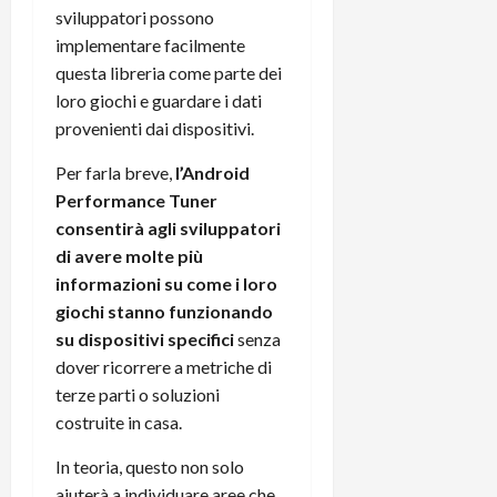
r
B
a
i
sviluppatori possono
t
W
n
o
implementare facilmente
e
:
c
n
questa libreria come parte dei
S
i
i
e
loro giochi e guardare i dati
w
l
o
p
provenienti dai dispositivi.
i
m
c
o
t
i
o
t
Per farla breve,
l’Android
c
g
n
e
Performance Tuner
h
l
l
n
consentirà agli sviluppatori
B
i
a
t
o
o
di avere molte più
n
e
t
r
o
informazioni su come i loro
,
p
e
v
s
giochi stanno funzionando
e
-
i
u
su dispositivi specifici
senza
r
b
t
p
dover ricorrere a metriche di
i
o
à
p
terze parti o soluzioni
l
o
d
o
costruite in casa.
P
k
e
r
r
r
l
t
In teoria, questo non solo
i
e
d
o
aiuterà a individuare aree che