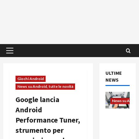
Menu
principale
ULTIME
Giochi Android
NEWS
News su Android, tutte le novità
Google lancia
News su Android
Android
L’evoluzio
Performance Tuner,
ne
strumento per
dell’uffici
o passa