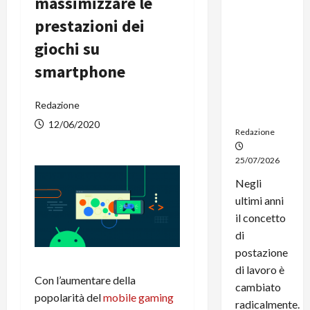
massimizzare le
dal
prestazioni dei
noleggio:
stampanti
giochi su
multifunzi
smartphone
one e
smartpho
ne sempre
Redazione
aggiornati
12/06/2020
Redazione
25/07/2026
Negli
ultimi anni
il concetto
di
postazione
di lavoro è
Con l’aumentare della
cambiato
popolarità del
mobile gaming
radicalmente.