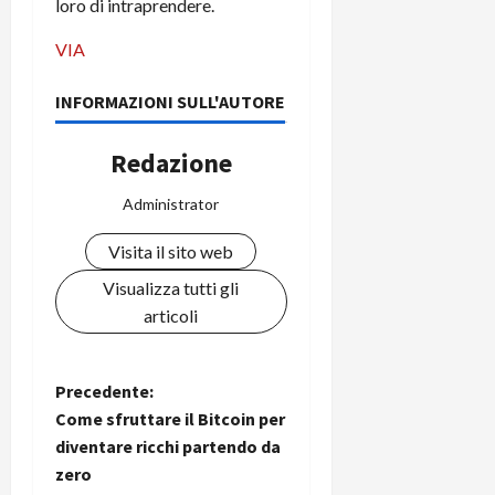
loro di intraprendere.
C
D
i
a
)
o
VIA
r
n
t
e
27/06/202
INFORMAZIONI SULL'AUTORE
a
p
1
o
Redazione
3
w
0
e
Administrator
0
r
b
Visita il sito web
a
26/06/202
Visualizza tutti gli
n
k
articoli
23/07/202
N
Precedente:
Come sfruttare il Bitcoin per
a
diventare ricchi partendo da
zero
v