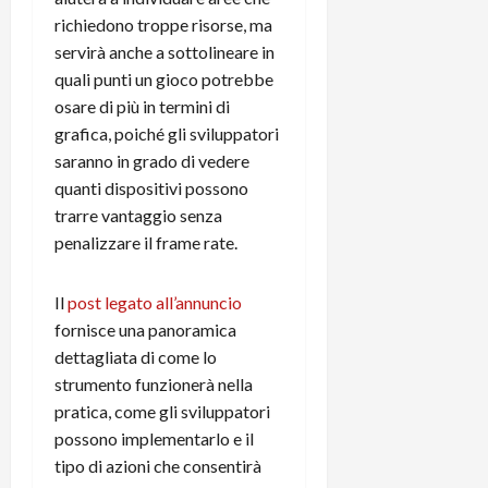
m
a
o
p
e
richiedono troppe risorse, ma
d
p
e
D
e
servirà anche a sottolineare in
p
r
a
r
i
c
quali punti un gioco potrebbe
y
A
o
i
osare di più in termini di
2
n
d
c
grafica, poiché gli sviluppatori
0
d
i
l
saranno in grado di vedere
2
r
s
o
quanti dispositivi possono
6
o
p
c
trarre vantaggio senza
i
l
o
d
penalizzare il frame rate.
a
25/06/202
m
c
y
p
o
(
u
Il
post legato all’annuncio
n
e
t
fornisce una panoramica
s
-
e
dettagliata di come lo
c
i
r
strumento funzionerà nella
h
n
e
e
pratica, come gli sviluppatori
k
f
r
+
u
possono implementarlo e il
m
L
n
tipo di azioni che consentirà
o
C
z