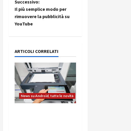
Successivo:
i
Il più semplice modo per
rimuovere la pubblicità su
g
YouTube
a
z
ARTICOLI CORRELATI
i
o
n
e
News su Android, tutte le novità
a
L’evoluzione dell’ufficio
passa dal noleggio:
r
stampanti multifunzione