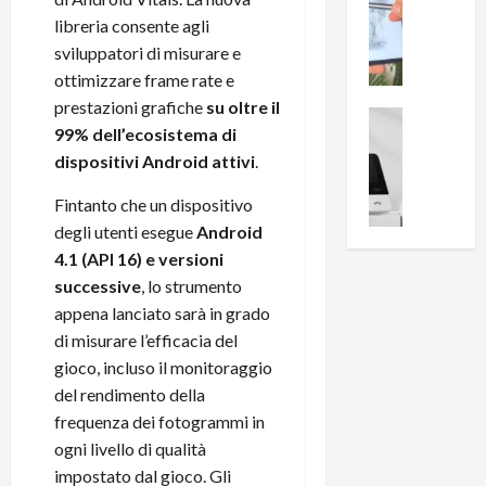
0
R
i
0
libreria consente agli
e
B
a
sviluppatori di misurare e
c
r
l
ottimizzare frame rate e
e
e
l
prestazioni grafiche
su oltre il
n
a
News su An
a
99% dell’ecosistema di
s
Offerte An
k
p
L
dispositivi Android attivi
.
i
D
r
e
o
u
o
Fintanto che un dispositivo
m
n
a
v
degli utenti esegue
Android
i
e
l
a
g
B
4.1 (API 16) e versioni
2
:
l
i
p
successive
, lo strumento
i
i
g
r
l
appena lanciato sarà in grado
o
m
o
l
di misurare l’efficacia del
r
e
n
u
gioco, incluso il monitoraggio
i
B
t
m
del rendimento della
o
7
o
i
frequenza dei fotogrammi in
f
P
a
n
f
ogni livello di qualità
r
l
a
e
o
l
impostato dal gioco. Gli
z