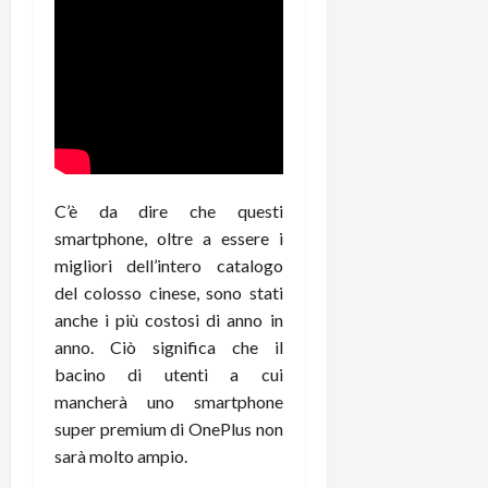
r
B
a
i
t
W
n
o
e
:
c
n
S
i
i
e
w
l
o
p
i
m
c
o
t
i
o
t
c
g
n
e
h
l
l
n
C’è da dire che questi
B
i
a
t
smartphone, oltre a essere i
o
o
n
e
migliori dell’intero catalogo
t
r
o
,
del colosso cinese, sono stati
p
e
v
s
anche i più costosi di anno in
e
-
i
u
r
b
anno. Ciò significa che il
t
p
i
o
à
bacino di utenti a cui
p
l
o
d
o
mancherà uno smartphone
P
k
e
r
super premium di OnePlus non
r
r
l
t
sarà molto ampio.
i
e
d
o