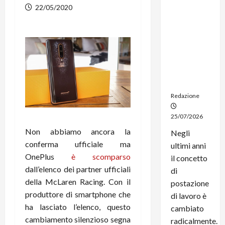
dal
22/05/2020
noleggio:
stampanti
multifunzi
one e
smartpho
ne sempre
aggiornati
Redazione
25/07/2026
Non abbiamo ancora la
Negli
conferma ufficiale ma
ultimi anni
OnePlus
è scomparso
il concetto
dall’elenco dei partner ufficiali
di
della McLaren Racing. Con il
postazione
produttore di smartphone che
di lavoro è
ha lasciato l’elenco, questo
cambiato
cambiamento silenzioso segna
radicalmente.