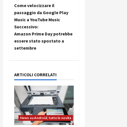
N
Come velocizzare il
a
passaggio da Google Play
Music a YouTube Music
v
Successivo:
i
Amazon Prime Day potrebbe
essere stato spostato a
g
settembre
a
z
ARTICOLI CORRELATI
i
o
n
e
News su Android, tutte le novità