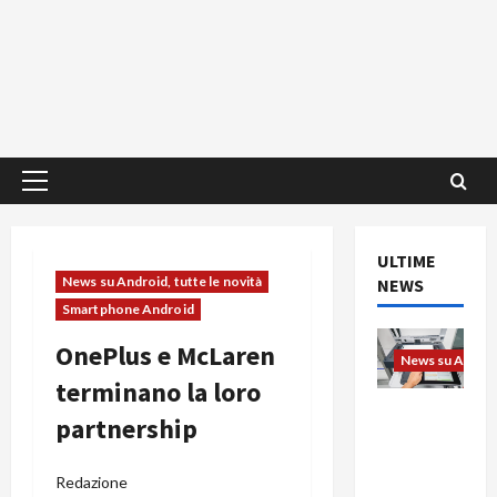
Menu
principale
ULTIME
News su Android, tutte le novità
NEWS
Smartphone Android
OnePlus e McLaren
News su Android
terminano la loro
L’evoluzio
partnership
ne
dell’uffici
Redazione
o passa