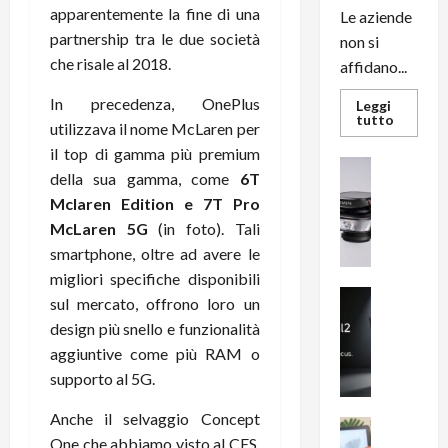
apparentemente la fine di una
Le aziende
partnership tra le due società
non si
che risale al 2018.
affidano...
In precedenza, OnePlus
Leggi
Leggi
tutto
utilizzava il nome McLaren per
di
più
il top di gamma più premium
su
News su An
L’evoluz
della sua gamma, come
6T
Recension
dell’uffi
Mclaren Edition e 7T Pro
passa
R
dal
a
McLaren 5G
(in foto). Tali
noleggio
stampan
v
smartphone, oltre ad avere le
multifu
e
e
migliori specifiche disponibili
smartp
m
News su An
sempre
sul mercato, offrono loro un
e
Smartphon
aggiorn
design più snello e funzionalità
B
n
aggiuntive come più RAM o
i
F
supporto al 5G.
g
R
m
1
Anche il selvaggio Concept
e
1
News su An
One che abbiamo visto al CES,
H
Recension