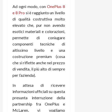
m
a
o
p
e
d
Ad ogni modo, con
OnePlus 8
p
e
D
e
p
r
e 8 Pro
si è raggiunto un livello
a
r
i
c
di qualità costruttiva molto
y
A
o
i
elevato che, pur non avendo
2
n
d
c
esotici materiali e colorazioni,
0
d
i
l
permette di coniugare
2
r
s
o
componenti tecniche di
6
o
p
c
i
altissimo livello e una
l
o
d
a
25/06/202
costruzione premium (cosa
m
c
y
p
che si riflette anche nel prezzo
o
(
u
di vendita, il più alto di sempre
n
e
t
per l’azienda).
s
-
e
c
i
r
In attesa di ricevere
h
n
e
informazioni ufficiali su questa
e
k
f
presunta interruzione della
r
+
u
partnership fra OnePlus e
m
L
n
McLaren, vi vogliamo
o
C
z