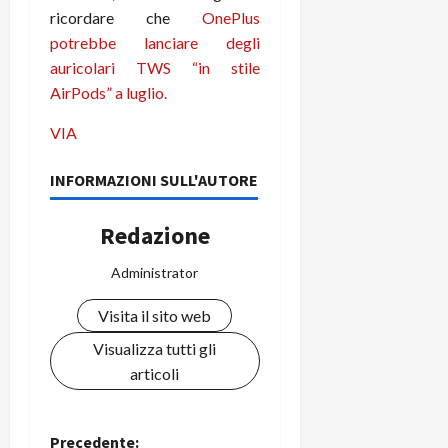
C
ricordare che
OnePlus
D
i
a
)
o
potrebbe lanciare degli
r
n
auricolari TWS “in stile
t
e
27/06/202
AirPods” a luglio.
a
p
1
o
VIA
3
w
0
e
INFORMAZIONI SULL'AUTORE
0
r
b
Redazione
a
26/06/202
n
Administrator
k
Visita il sito web
23/07/202
Visualizza tutti gli
articoli
Precedente: