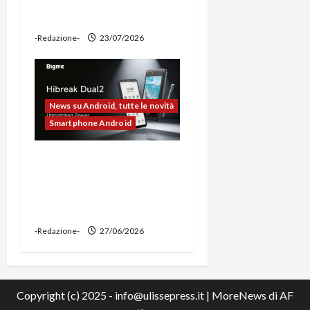
ciclocomputer e funzione
power bank
-Redazione-
23/07/2026
News su Android, tutte le novità
Smartphone Android
Bigme HiBreak Dual 2
pronto al lancio con la
novità del doppio display
(e-ink + LCD)
-Redazione-
27/06/2026
Copyright (c) 2025 - info@ulissepress.it
|
MoreNews
di AF