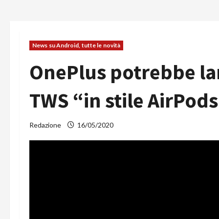
News su Android, tutte le novità
OnePlus potrebbe lan
TWS “in stile AirPods
Redazione
16/05/2020