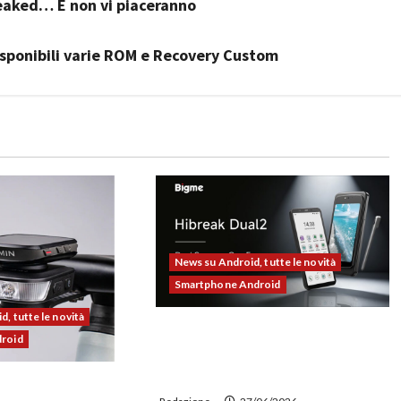
leaked… E non vi piaceranno
sponibili varie ROM e Recovery Custom
News su Android, tutte le novità
Smartphone Android
, tutte le novità
Bigme HiBreak Dual 2 pronto al
droid
lancio con la novità del doppio
display (e-ink + LCD)
00 alla prova: