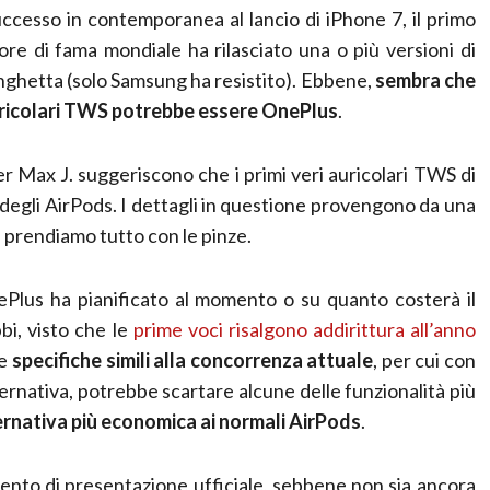
uccesso in contemporanea al lancio di iPhone 7, il primo
tore di fama mondiale ha rilasciato una o più versioni di
tanghetta (solo Samsung ha resistito). Ebbene,
sembra che
 auricolari TWS potrebbe essere OnePlus
.
er Max J. suggeriscono che i primi veri auricolari TWS di
 degli AirPods. I dettagli in questione provengono da una
 prendiamo tutto con le pinze.
ePlus ha pianificato al momento o su quanto costerà il
bi, visto che le
prime voci risalgono addirittura all’anno
re
specifiche simili alla concorrenza attuale
, per cui con
ternativa, potrebbe scartare alcune delle funzionalità più
ernativa più economica ai normali AirPods
.
evento di presentazione ufficiale, sebbene non sia ancora