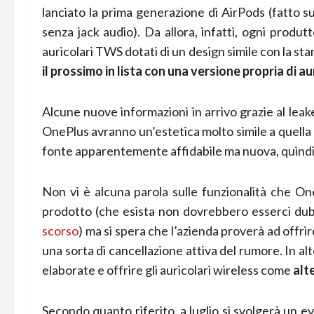
lanciato la prima generazione di AirPods (fatto s
senza jack audio). Da allora, infatti, ogni produt
auricolari TWS dotati di un design simile con la s
il prossimo in lista con una versione propria di
Alcune nuove informazioni in arrivo grazie al leak
OnePlus avranno un’estetica molto simile a quella
fonte apparentemente affidabile ma nuova, quindi
Non vi è alcuna parola sulle funzionalità che On
prodotto (che esista non dovrebbero esserci dub
scorso
) ma si spera che l’azienda proverà ad offri
una sorta di cancellazione attiva del rumore. In al
elaborate e offrire gli auricolari wireless come
alt
Secondo quanto riferito, a luglio si svolgerà un 