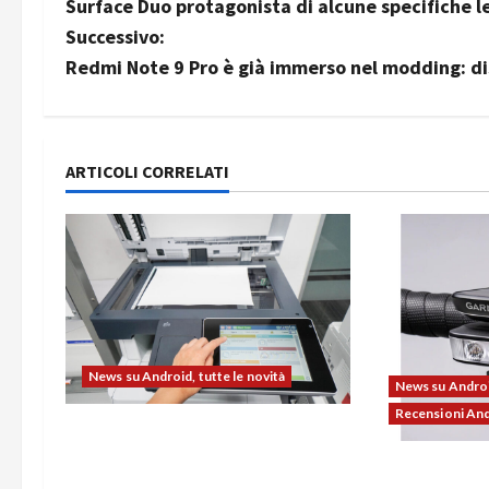
Surface Duo protagonista di alcune specifiche 
a
Successivo:
v
Redmi Note 9 Pro è già immerso nel modding: di
i
g
ARTICOLI CORRELATI
a
z
i
o
News su Android, tutte le novità
n
News su Android
Recensioni An
e
L’evoluzione dell’ufficio passa
dal noleggio: stampanti
Ravemen FR11
a
multifunzione e smartphone