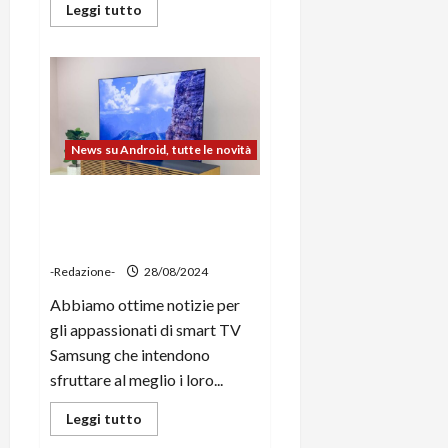
Leggi
Leggi tutto
di
più
su
L’arresto
del
CEO
ha
fatto
schizzare
alle
News su Android, tutte le novità
stelle
i
download
Samsung, 7 anni di
di
Telegram
aggiornamenti anche per le
Smart TV AI con Tizen OS
-Redazione-
28/08/2024
Abbiamo ottime notizie per
gli appassionati di smart TV
Samsung che intendono
sfruttare al meglio i loro...
Leggi
Leggi tutto
di
più