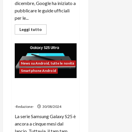
i
dicembre, Google ha iniziato a
a
)
o
pubblicare le guide ufficiali
r
n
per le...
t
e
27/06/202
a
p
Leggi
Leggi tutto
1
o
di
più
3
w
su
0
e
Google
Pixel
0
r
9,
pubblicati
b
i
News su Android, tutte le novità
a
26/06/202
manuali
per
Smartphone Android
n
la
k
riparazione
fai
Samsung Galaxy S25 Ultra
da
te
sarà il top di gamma più
23/07/202
sottile di tutti
-Redazione-
30/08/2024
La serie Samsung Galaxy S25 è
ancora a cinque mesi dal
lancio. Tuttavia, il tam tam