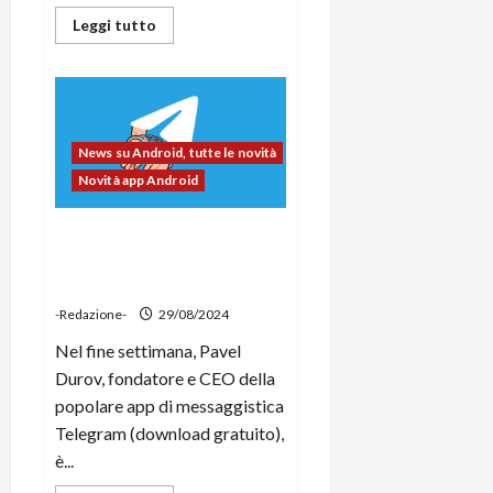
Leggi
Leggi tutto
di
più
su
Google
Pixel
9
Pro
XL,
News su Android, tutte le novità
il
teardown
Novità app Android
di
iFixit
rivela
L’arresto del CEO ha fatto
una
scocca
schizzare alle stelle i
rinforzata
download di Telegram
ma
poca
-Redazione-
29/08/2024
riparabilità
Nel fine settimana, Pavel
Durov, fondatore e CEO della
popolare app di messaggistica
Telegram (download gratuito),
è...