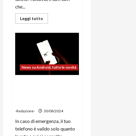
che...
Leggi
Leggi tutto
di
più
su
Samsung
Galaxy
S25
Ultra
sarà
il
top
di
News su Android, tutte le novità
gamma
più
sottile
di
Starlink vuole offrire
tutti
connettività satellitare
gratuita a tutti per gli SOS di
Emergenza
-Redazione-
30/08/2024
In caso di emergenza, il tuo
telefono è valido solo quanto