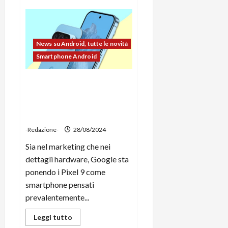
su
Samsung,
7
anni
di
aggiornamenti
News su Android, tutte le novità
anche
per
Smartphone Android
le
Smart
TV
Google focalizza il Pixel 9
AI
con
sull’IA generativa… ma gli
Tizen
errori di Gemini sono ancora
OS
troppi
-Redazione-
28/08/2024
Sia nel marketing che nei
dettagli hardware, Google sta
ponendo i Pixel 9 come
smartphone pensati
prevalentemente...
Leggi
Leggi tutto
di