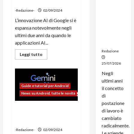
dalla voce
noleggio:
stampanti
-Redazione-
02/09/2024
multifunzi
L’innovazione AI di Google si è
one e
espansa notevolmente negli
smartpho
ultimi due anni da quando le
ne sempre
applicazioni AI...
aggiornati
Redazione
Leggi
Leggi tutto
di
più
25/07/2026
su
Google,
Negli
il
modello
ultimi anni
HeAR
Guide e tutorial per Android
di
il concetto
intelligenza
News su Android, tutte le novità
di
artificiale
riconosce
postazione
le
Gemini Nano: cos’è, a cosa
malattie
di lavoro è
respiratorie
serve e quali smartphone
semplicemente
cambiato
dalla
sono compatibili
voce
radicalmente.
-Redazione-
02/09/2024
Le aziende