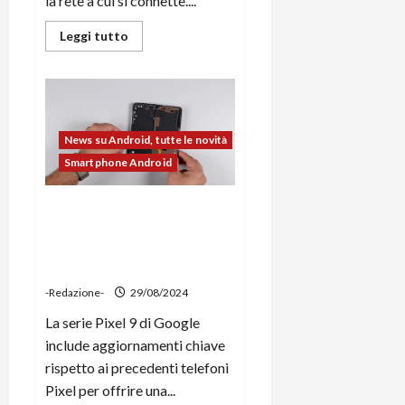
la rete a cui si connette....
Leggi
Leggi tutto
di
più
su
Starlink
vuole
offrire
connettività
satellitare
News su Android, tutte le novità
gratuita
a
Smartphone Android
tutti
per
gli
Google Pixel 9 Pro XL, il
SOS
di
teardown di iFixit rivela una
Emergenza
scocca rinforzata ma poca
riparabilità
-Redazione-
29/08/2024
La serie Pixel 9 di Google
include aggiornamenti chiave
rispetto ai precedenti telefoni
Pixel per offrire una...