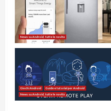
News su Android, tutte le novità
Giochi Android
Guide e tutorial per Android
News su Android, tutte le novità