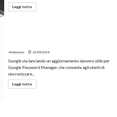
Leggi
Leggi tutto
di
più
su
Xiaomi
MIX
Flip,
confermato
il
Google Password Manager, le passkey vengono ora
lancio
globale
sincronizzate su tutti i dispositivi
-Redazione-
22/09/2024
Google sta lanciando un aggiornamento davvero utile per
Google Password Manager, che consente agli utenti di
sincronizzare...
Leggi
Leggi tutto
di
più
su
Google
Password
Manager,
le
passkey
vengono