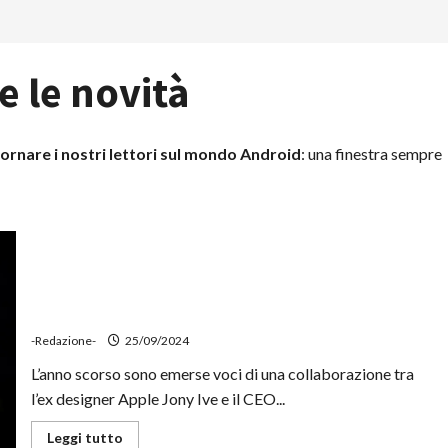
e le novità
ornare i nostri lettori sul mondo Android
: una finestra sempre
Jony Ive conferma la collaborazione con Sam Altman
su un progetto AI segreto
-Redazione-
25/09/2024
L’anno scorso sono emerse voci di una collaborazione tra
l’ex designer Apple Jony Ive e il CEO...
Leggi
Leggi tutto