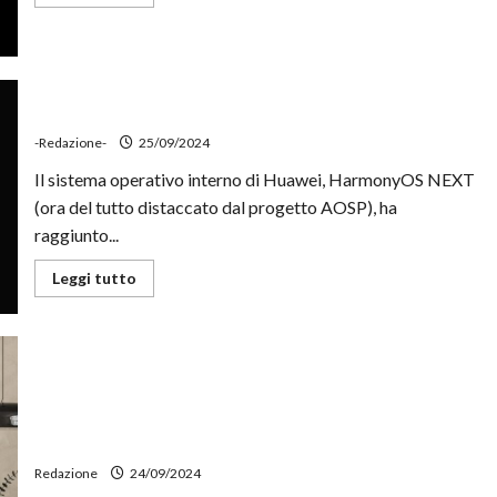
di
più
su
Jony
Ive
conferma
la
collaborazione
HarmonyOS NEXT supera quota 10.000 app disponibili
con
Sam
-Redazione-
25/09/2024
Altman
su
Il sistema operativo interno di Huawei, HarmonyOS NEXT
un
progetto
(ora del tutto distaccato dal progetto AOSP), ha
AI
raggiunto...
segreto
Leggi
Leggi tutto
di
più
su
HarmonyOS
NEXT
supera
quota
10.000
app
disponibili
Frigoriferi con Android: app, guida e consigli
Redazione
24/09/2024