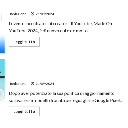
Su YouTube arrivano gli Hype e il supporto all’IA
ora
generativa Google Veo per gli Shorts
sincronizzate
su
-Redazione-
21/09/2024
tutti
i
L’evento incentrato sui creatori di YouTube, Made On
dispositivi
YouTube 2024, è di nuovo qui e c’è molto...
Leggi
Leggi tutto
di
più
su
Su
YouTube
arrivano
Samsung supporterà con 6 anni di aggiornamenti
gli
Hype
anche questo smartphone di fascia bassa
e
il
-Redazione-
21/09/2024
supporto
all’IA
Dopo aver potenziato la sua politica di aggiornamento
generativa
Google
software sui modelli di punta per eguagliare Google Pixel,...
Veo
per
gli
Leggi
Leggi tutto
Shorts
di
più
su
Samsung