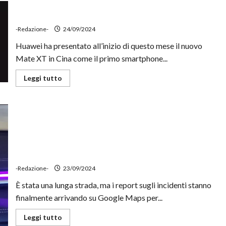
lo
Huawei Mate XT, il primo smartphone tri-fold, arriverà
smartphone
anche in Europa
come
un
-Redazione-
24/09/2024
controller
Xbox
Huawei ha presentato all’inizio di questo mese il nuovo
per
PC
Mate XT in Cina come il primo smartphone...
Leggi
Leggi tutto
di
più
su
Huawei
Mate
XT,
il
primo
smartphone
Arriva la segnalazione di incidenti su Google Maps per
tri-
Android Auto
fold,
arriverà
-Redazione-
23/09/2024
anche
in
Europa
È stata una lunga strada, ma i report sugli incidenti stanno
finalmente arrivando su Google Maps per...
Leggi
Leggi tutto
di