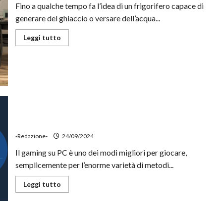
Fino a qualche tempo fa l’idea di un frigorifero capace di
generare del ghiaccio o versare dell’acqua...
Leggi
Leggi tutto
di
più
su
Frigoriferi
con
Android:
app,
guida
e
consigli
Come usare lo smartphone come un controller Xbox
per PC
-Redazione-
24/09/2024
Il gaming su PC è uno dei modi migliori per giocare,
semplicemente per l’enorme varietà di metodi...
Leggi
Leggi tutto
di
più
su
Come
usare