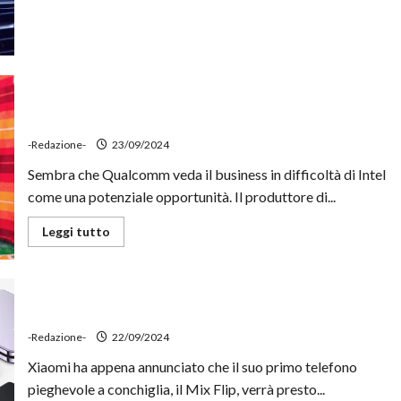
più
su
Arriva
la
segnalazione
di
incidenti
su
Qualcomm potrebbe acquisire una Intel sempre più in
Google
difficoltà
Maps
per
-Redazione-
23/09/2024
Android
Auto
Sembra che Qualcomm veda il business in difficoltà di Intel
come una potenziale opportunità. Il produttore di...
Leggi
Leggi tutto
di
più
su
Qualcomm
potrebbe
acquisire
Xiaomi MIX Flip, confermato il lancio globale
una
Intel
-Redazione-
22/09/2024
sempre
più
Xiaomi ha appena annunciato che il suo primo telefono
in
difficoltà
pieghevole a conchiglia, il Mix Flip, verrà presto...