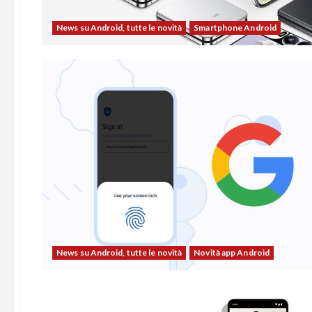
News su Android, tutte le novità
Smartphone Android
News su Android, tutte le novità
Novità app Android