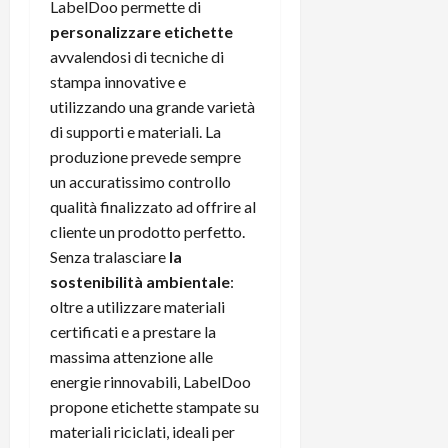
i
LabelDoo permette di
a
)
o
personalizzare etichette
r
n
avvalendosi di tecniche di
t
e
27/06/202
stampa innovative e
a
p
1
utilizzando una grande varietà
o
3
di supporti e materiali. La
w
0
e
produzione prevede sempre
0
r
un accuratissimo controllo
b
qualità finalizzato ad offrire al
a
26/06/202
cliente un prodotto perfetto.
n
Senza tralasciare
la
k
sostenibilità ambientale
:
oltre a utilizzare materiali
23/07/202
certificati e a prestare la
massima attenzione alle
energie rinnovabili, LabelDoo
propone etichette stampate su
materiali riciclati, ideali per