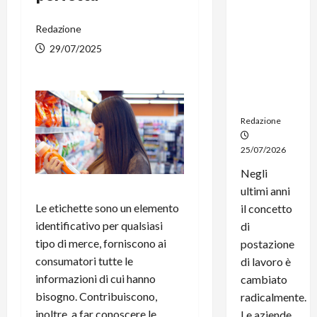
noleggio:
stampanti
Redazione
multifunzi
29/07/2025
one e
smartpho
ne sempre
aggiornati
Redazione
25/07/2026
Negli
ultimi anni
Le etichette sono un elemento
il concetto
identificativo per qualsiasi
di
tipo di merce, forniscono ai
postazione
consumatori tutte le
di lavoro è
informazioni di cui hanno
cambiato
bisogno. Contribuiscono,
radicalmente.
inoltre, a far conoscere le
Le aziende