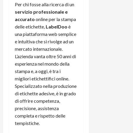
e
d
p
e
Per chi fosse alla ricerca di un
D
e
p
r
servizio professionale e
a
r
i
c
accurato
online per la stampa
y
A
o
i
delle etichette,
LabelDoo
è
2
n
d
c
0
d
una piattaforma web semplice
i
l
2
r
s
e intuitiva che si rivolge ad un
o
6
o
p
c
mercato internazionale.
i
l
o
L’azienda vanta oltre 50 anni di
d
a
25/06/202
m
esperienza nel mondo della
c
y
p
stampa e, a oggi, è tra i
o
(
u
migliori etichettifici online.
n
e
t
Specializzato nella produzione
s
-
e
c
i
di etichette adesive, è in grado
r
h
n
e
di offrire competenza,
e
k
f
precisione, assistenza
r
+
u
completa e rispetto delle
m
L
n
tempistiche.
o
C
z
C
D