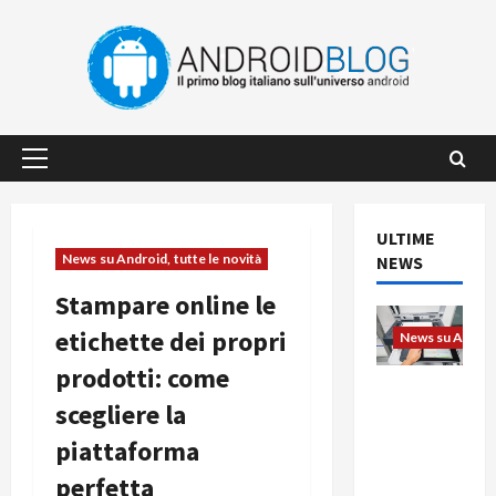
Vai
al
contenuto
Menu
principale
ULTIME
News su Android, tutte le novità
NEWS
Stampare online le
etichette dei propri
News su Android
prodotti: come
L’evoluzio
scegliere la
ne
dell’uffici
piattaforma
o passa
perfetta
dal