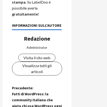
stampa.
Su LabelDoo è
possibile averla
gratuitamente
!
INFORMAZIONI SULL'AUTORE
Redazione
Administrator
Visita il sito web
Visualizza tutti gli
articoli
N
Precedente:
Fatti di WordPress: la
a
community italiana che
aiuta chi usa WordPress ogni