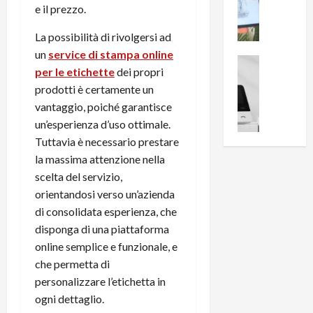
i
0
e il prezzo.
e
B
a
c
r
l
La possibilità di rivolgersi ad
e
e
l
un
service di stampa online
n
a
News su An
a
per le etichette
dei propri
s
Offerte An
k
p
prodotti è certamente un
L
i
D
r
e
o
vantaggio, poiché garantisce
u
o
m
n
a
un’esperienza d’uso ottimale.
v
i
e
l
a
Tuttavia è necessario prestare
g
B
2
:
la massima attenzione nella
l
i
p
i
scelta del servizio,
i
g
r
l
orientandosi verso un’azienda
o
m
o
l
di consolidata esperienza, che
r
e
n
u
i
disponga di una piattaforma
B
t
m
o
7
o
online semplice e funzionale, e
i
f
P
a
n
che permetta di
f
r
l
a
personalizzare l’etichetta in
e
o
l
z
ogni dettaglio.
r
B
a
i