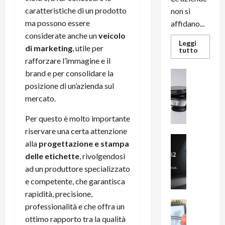
caratteristiche di un prodotto
non si
ma possono essere
affidano...
considerate anche un
veicolo
Leggi
di marketing
, utile per
Leggi
tutto
di
rafforzare l’immagine e il
più
su
brand e per consolidare la
News su An
L’evoluz
Recension
dell’uffi
posizione di un’azienda sul
passa
R
mercato.
dal
a
noleggio
stampan
v
Per questo è molto importante
multifu
e
e
riservare una certa attenzione
smartp
m
News su An
sempre
alla
progettazione e stampa
e
Smartphon
aggiorn
delle etichette
, rivolgendosi
B
n
ad un produttore specializzato
i
F
g
e competente, che garantisca
R
m
1
rapidità, precisione,
e
1
News su An
professionalità e che offra un
H
Recension
0
ottimo rapporto tra la qualità
R