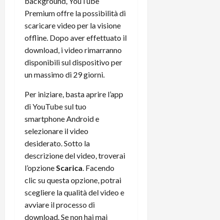
background, YouTube
r
B
a
i
Premium offre la possibilità di
t
W
n
o
scaricare video per la visione
e
:
c
n
S
i
offline. Dopo aver effettuato il
i
e
w
l
o
download, i video rimarranno
p
i
m
c
o
disponibili sul dispositivo per
t
i
o
t
un massimo di 29 giorni.
c
g
n
e
h
l
l
n
Per iniziare, basta aprire l’app
B
i
a
t
di YouTube sul tuo
o
o
n
e
smartphone Android e
t
r
o
,
selezionare il video
p
e
v
s
desiderato. Sotto la
e
-
i
u
r
descrizione del video, troverai
b
t
p
i
o
l’opzione
Scarica
. Facendo
à
p
l
o
d
o
clic su questa opzione, potrai
P
k
e
r
scegliere la qualità del video e
r
r
l
t
avviare il processo di
i
e
d
o
download. Se non hai mai