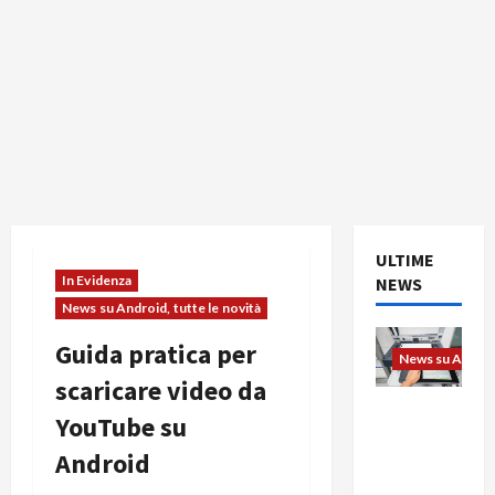
ULTIME
In Evidenza
NEWS
News su Android, tutte le novità
Guida pratica per
News su Android
scaricare video da
L’evoluzio
YouTube su
ne
Android
dell’uffici
o passa