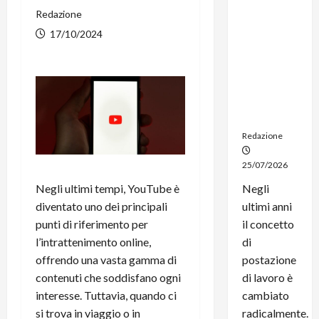
dal
Redazione
noleggio:
17/10/2024
stampanti
multifunzi
one e
smartpho
ne sempre
aggiornati
Redazione
25/07/2026
Negli ultimi tempi, YouTube è
Negli
diventato uno dei principali
ultimi anni
punti di riferimento per
il concetto
l’intrattenimento online,
di
offrendo una vasta gamma di
postazione
contenuti che soddisfano ogni
di lavoro è
interesse. Tuttavia, quando ci
cambiato
si trova in viaggio o in
radicalmente.