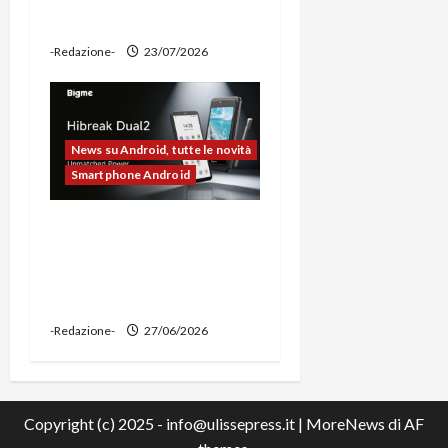
power bank
-Redazione-
23/07/2026
News su Android, tutte le novità
Smartphone Android
Bigme HiBreak Dual 2
pronto al lancio con la
novità del doppio display
(e-ink + LCD)
-Redazione-
27/06/2026
Copyright (c) 2025 - info@ulissepress.it
|
MoreNews
di AF