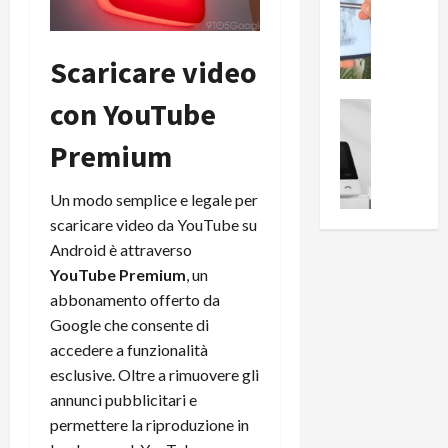
0
R
i
0
e
B
a
c
Scaricare video
r
l
e
e
l
con YouTube
n
a
News su An
a
s
Offerte An
k
p
Premium
L
i
D
r
e
o
u
o
m
n
a
v
Un modo semplice e legale per
i
e
l
a
scaricare video da YouTube su
g
B
2
:
Android è attraverso
l
i
p
i
YouTube Premium
, un
i
g
r
l
abbonamento offerto da
o
m
o
l
r
Google che consente di
e
n
u
i
B
accedere a funzionalità
t
m
o
7
o
i
esclusive. Oltre a rimuovere gli
f
P
a
n
annunci pubblicitari e
f
r
l
a
permettere la riproduzione in
e
o
l
z