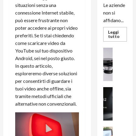
situazioni senza una
Le aziende
connessione Internet stabile,
non si
può essere frustrante non
affidano...
poter accedere ai propri video
Leggi
preferiti. Se ti stai chiedendo
Leggi
tutto
di
come scaricare video da
più
su
YouTube sul tuo dispositivo
News su An
L’evoluz
Recension
dell’uffi
Android, sei nel posto giusto.
passa
R
In questo articolo,
dal
a
noleggio
esploreremo diverse soluzioni
stampan
v
multifu
per consentirti di guardare i
e
e
smartp
tuoi video anche offline, sia
m
News su An
sempre
e
Smartphon
aggiorn
tramite metodi ufficiali che
B
n
alternative non convenzionali.
i
F
g
R
m
1
e
1
News su An
H
Recension