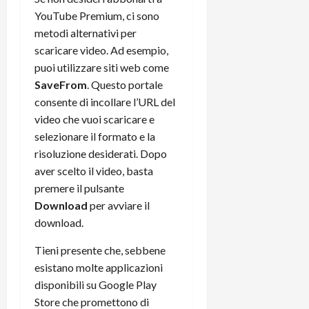
C
D
i
YouTube Premium, ci sono
a
)
o
metodi alternativi per
r
n
scaricare video. Ad esempio,
t
e
27/06/202
puoi utilizzare siti web come
a
p
SaveFrom
. Questo portale
1
o
consente di incollare l’URL del
3
w
0
video che vuoi scaricare e
e
0
r
selezionare il formato e la
b
risoluzione desiderati. Dopo
a
26/06/202
aver scelto il video, basta
n
premere il pulsante
k
Download
per avviare il
download.
23/07/202
Tieni presente che, sebbene
esistano molte applicazioni
disponibili su Google Play
Store che promettono di