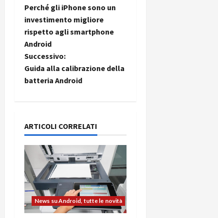
Perché gli iPhone sono un
a
investimento migliore
rispetto agli smartphone
v
Android
i
Successivo:
Guida alla calibrazione della
g
batteria Android
a
z
ARTICOLI CORRELATI
i
o
n
e
News su Android, tutte le novità