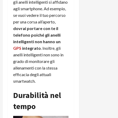
m
a
o
p
gli anelli intelligenti si affidano
e
d
p
e
agli smartphone. Ad esempio,
D
e
p
r
se vuoi vedere il tuo percorso
a
r
i
c
per una corsa all’aperto,
y
A
o
i
dovrai portare con te il
2
n
d
c
0
telefono poiché gli anelli
d
i
l
2
r
intelligenti non hanno un
s
o
6
o
p
c
GPS
integrato
. Inoltre, gli
i
l
o
anelli intelligenti non sono in
d
a
25/06/202
m
grado di monitorare gli
c
y
p
allenamenti con la stessa
o
(
u
efficacia degli attuali
n
e
t
smartwatch.
s
-
e
c
i
r
Durabilità nel
h
n
e
e
k
f
tempo
r
+
u
m
L
n
o
C
z