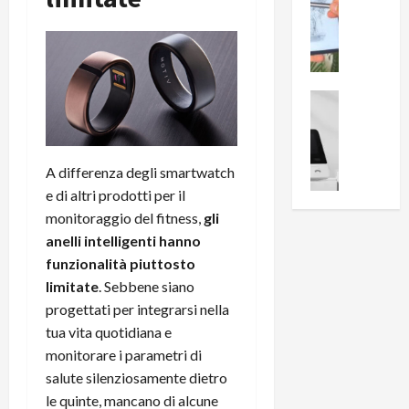
0
R
i
0
e
B
a
c
r
l
e
e
l
n
a
News su An
a
s
Offerte An
k
p
L
i
D
r
e
o
u
o
A differenza degli smartwatch
m
n
a
v
e di altri prodotti per il
i
e
l
a
g
B
monitoraggio del fitness,
gli
2
:
l
i
p
anelli intelligenti hanno
i
i
g
r
l
funzionalità piuttosto
o
m
o
l
limitate
. Sebbene siano
r
e
n
u
progettati per integrarsi nella
i
B
t
m
tua vita quotidiana e
o
7
o
i
monitorare i parametri di
f
P
a
n
f
salute silenziosamente dietro
r
l
a
e
o
l
le quinte, mancano di alcune
z