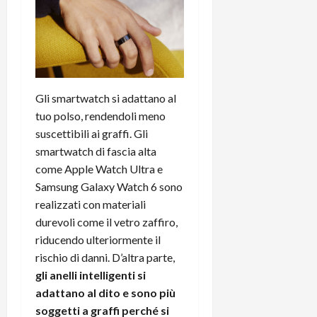
C
D
i
a
)
o
r
n
t
e
27/06/202
a
p
1
o
Gli smartwatch si adattano al
3
w
tuo polso, rendendoli meno
0
e
suscettibili ai graffi. Gli
0
r
smartwatch di fascia alta
b
come Apple Watch Ultra e
a
26/06/202
n
Samsung Galaxy Watch 6 sono
k
realizzati con materiali
durevoli come il vetro zaffiro,
23/07/202
riducendo ulteriormente il
rischio di danni. D’altra parte,
gli anelli intelligenti si
adattano al dito e sono più
soggetti a graffi perché si