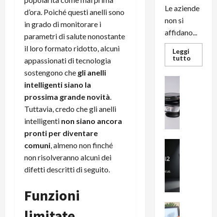
Le aziende
d’ora. Poiché questi anelli sono
non si
in grado di monitorare i
affidano...
parametri di salute nonostante
il loro formato ridotto, alcuni
Leggi
Leggi
tutto
appassionati di tecnologia
di
più
sostengono che
gli anelli
su
News su An
intelligenti siano la
L’evoluz
Recension
dell’uffi
prossima grande novità
.
passa
R
dal
Tuttavia, credo che gli anelli
a
noleggio
stampan
intelligenti
non siano ancora
v
multifu
e
e
pronti per diventare
smartp
m
News su An
comuni
, almeno non finché
sempre
e
Smartphon
aggiorn
non risolveranno alcuni dei
B
n
difetti descritti di seguito.
i
F
g
R
Funzioni
m
1
e
1
News su An
limitate
H
Recension