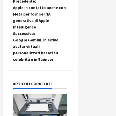
N
Precedente:
Apple in contatto anche con
a
Meta per fornire l’IA
generativa di Apple
v
Intelligence
i
Successivo:
Google Gemini, in arrivo
g
avatar virtuali
personalizzati basati su
a
celebrità e influencer
z
i
ARTICOLI CORRELATI
o
n
e