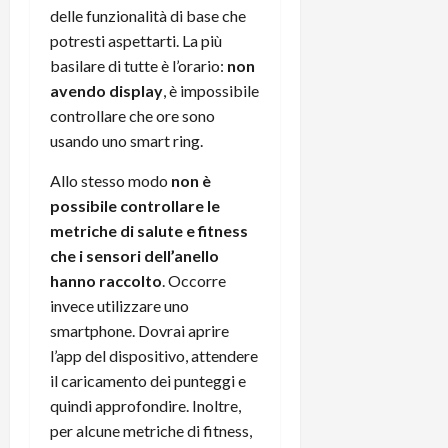
r
B
a
i
delle funzionalità di base che
t
W
n
o
potresti aspettarti. La più
e
:
c
n
basilare di tutte è l’orario:
non
S
i
i
e
avendo display
, è impossibile
w
l
o
p
controllare che ore sono
i
m
c
o
t
usando uno smart ring.
i
o
t
c
g
n
e
Allo stesso modo
non è
h
l
l
n
possibile controllare le
B
i
a
t
o
o
metriche di salute e fitness
n
e
t
r
o
che i sensori dell’anello
,
p
e
v
s
hanno raccolto
. Occorre
e
-
i
u
invece utilizzare uno
r
b
t
p
smartphone. Dovrai aprire
i
o
à
p
l’app del dispositivo, attendere
l
o
d
o
il caricamento dei punteggi e
P
k
e
r
r
quindi approfondire. Inoltre,
r
l
t
i
e
d
per alcune metriche di fitness,
o