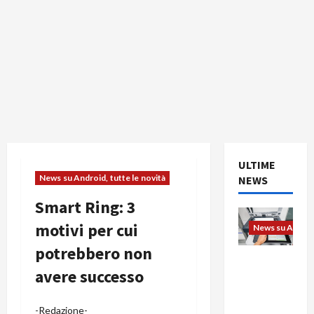
ULTIME
News su Android, tutte le novità
NEWS
Smart Ring: 3
motivi per cui
News su Android
potrebbero non
L’evoluzio
avere successo
ne
dell’uffici
o passa
-Redazione-