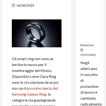
dal
26/06/2024
noleggio:
stampanti
multifunzi
one e
smartpho
ne sempre
aggiornati
Redazione
25/07/2026
Gli smart ring non sono un
Negli
territorio nuovo per il
ultimi anni
monitoraggio del fitness.
il concetto
Dispositivi come Oura Ring
di
sono in circolazione da un po’,
postazione
ma con il
prossimo lancio del
di lavoro è
Samsung Galaxy Ring
, la
cambiato
categoria sta guadagnando
radicalmente.
popolarità come mai prima