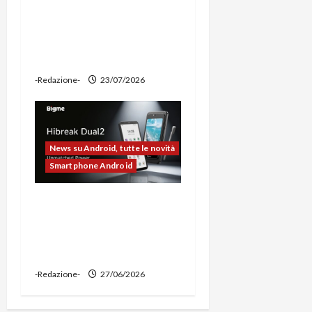
prova: illuminazione
potente, supporto per
ciclocomputer e funzione
power bank
-Redazione-
23/07/2026
News su Android, tutte le novità
Smartphone Android
Bigme HiBreak Dual 2
pronto al lancio con la
novità del doppio display
(e-ink + LCD)
-Redazione-
27/06/2026