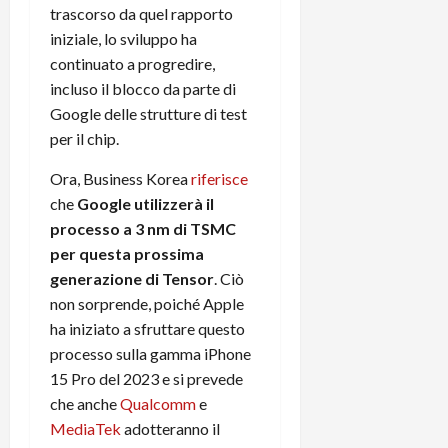
t
W
trascorso da quel rapporto
n
o
e
:
c
n
iniziale, lo sviluppo ha
S
i
i
e
continuato a progredire,
w
l
o
p
incluso il blocco da parte di
i
m
c
o
Google delle strutture di test
t
i
o
t
per il chip.
c
g
n
e
h
l
l
n
Ora, Business Korea
riferisce
B
i
a
t
che
Google utilizzerà il
o
o
n
e
processo a 3 nm di TSMC
t
r
o
,
p
per questa prossima
e
v
s
e
-
i
generazione di Tensor
. Ciò
u
r
b
t
p
non sorprende, poiché Apple
i
o
à
p
ha iniziato a sfruttare questo
l
o
d
o
processo sulla gamma iPhone
P
k
e
r
15 Pro del 2023 e si prevede
r
r
l
t
che anche
Qualcomm
e
i
e
d
o
m
MediaTek
adotteranno il
a
o
p