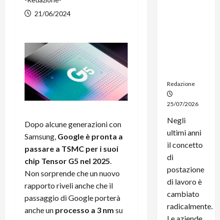
noleggio:
21/06/2024
stampanti
multifunzi
one e
smartpho
ne sempre
aggiornati
Redazione
25/07/2026
Negli
Dopo alcune generazioni con
ultimi anni
Samsung,
Google è pronta a
il concetto
passare a TSMC per i suoi
di
chip Tensor G5 nel 2025
.
postazione
Non sorprende che un nuovo
di lavoro è
rapporto riveli anche che il
cambiato
passaggio di Google porterà
radicalmente.
anche un
processo a 3 nm
su
Le aziende