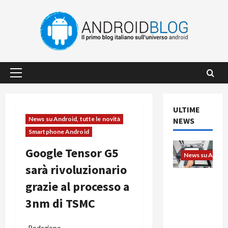
Vai
al
contenuto
Menu
principale
ULTIME
News su Android, tutte le novità
NEWS
Smartphone Android
Google Tensor G5
News su Android
sarà rivoluzionario
L’evoluzio
grazie al processo a
ne
3nm di TSMC
dell’uffici
o passa
dal
-Redazione-