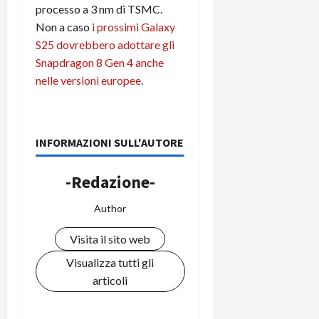
i
processo a 3 nm di TSMC.
a
)
o
Non a caso
i prossimi Galaxy
r
n
t
S25 dovrebbero adottare gli
e
27/06/202
a
Snapdragon 8 Gen 4 anche
p
1
o
nelle versioni europee
.
3
w
0
e
0
r
b
INFORMAZIONI SULL'AUTORE
a
26/06/202
n
-Redazione-
k
Author
23/07/202
Visita il sito web
Visualizza tutti gli
articoli