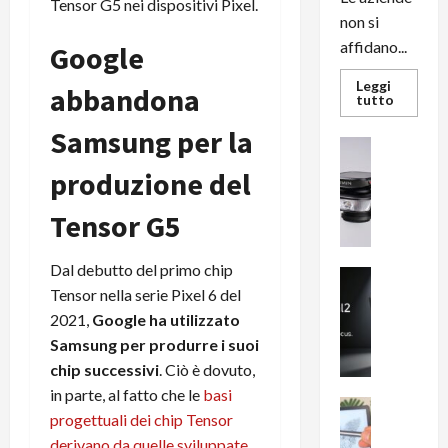
Tensor G5 nei dispositivi Pixel.
non si
affidano...
Google
Leggi
abbandona
Leggi
tutto
di
più
Samsung per la
su
News su An
L’evoluz
Recension
dell’uffi
produzione del
passa
R
dal
a
noleggio
Tensor G5
stampan
v
multifu
e
e
smartp
Dal debutto del primo chip
m
News su An
sempre
Tensor nella serie Pixel 6 del
e
Smartphon
aggiorn
B
n
2021,
Google ha utilizzato
i
F
Samsung per produrre i suoi
g
R
chip successivi
. Ciò è dovuto,
m
1
in parte, al fatto che le
basi
e
1
News su An
progettuali dei chip Tensor
H
Recension
0
derivano da quelle sviluppate
R