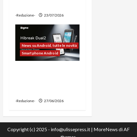
power bank
-Redazione-
23/07/2026
News su Android, tutte le novità
Smartphone Android
Bigme HiBreak Dual 2
pronto al lancio con la
novità del doppio display
(e-ink + LCD)
-Redazione-
27/06/2026
Copyright (c) 2025 - info@ulissepress.it
|
MoreNews
di AF
themes.