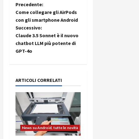
N
Precedente:
Come collegare gli AirPods
a
con gli smartphone Android
Successivo:
v
Claude 3.5 Sonnet è il nuovo
i
chatbot LLM più potente di
GPT-4o
g
a
ARTICOLI CORRELATI
z
i
o
n
News su Android, tutte le novità
e