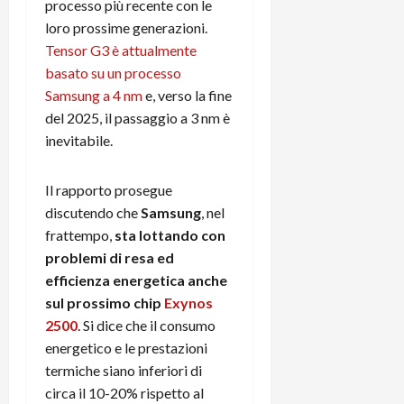
e
d
processo più recente con le
p
e
D
e
p
r
loro prossime generazioni.
a
r
i
c
Tensor G3 è attualmente
y
A
o
i
basato su un processo
2
n
d
c
Samsung a 4 nm
e, verso la fine
0
d
i
l
del 2025, il passaggio a 3 nm è
2
r
s
o
inevitabile.
6
o
p
c
i
l
o
d
a
25/06/202
m
Il rapporto prosegue
c
y
p
discutendo che
Samsung
, nel
o
(
u
frattempo,
sta lottando con
n
e
t
problemi di resa ed
s
-
e
efficienza energetica anche
c
i
r
h
sul prossimo chip
Exynos
n
e
e
k
f
2500
. Si dice che il consumo
r
+
u
energetico e le prestazioni
m
L
n
termiche siano inferiori di
o
C
z
circa il 10-20% rispetto al
C
D