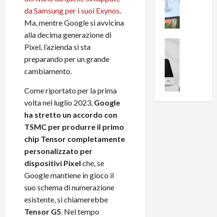
i
0
e
da Samsung per i suoi Exynos
.
B
a
c
r
l
Ma, mentre Google si avvicina
e
e
l
alla decima generazione di
n
a
News su An
a
Pixel, l’azienda si sta
s
Offerte An
k
p
preparando per un grande
L
i
D
r
cambiamento.
e
o
u
o
m
n
a
v
Come riportato per la prima
i
e
l
a
volta nel luglio 2023,
Google
g
B
2
:
ha stretto un accordo con
l
i
p
i
i
TSMC per produrre il primo
g
r
l
o
m
o
chip Tensor completamente
l
r
e
n
u
personalizzato per
i
B
t
m
dispositivi Pixel
che, se
o
7
o
i
Google mantiene in gioco il
f
P
a
n
suo schema di numerazione
f
r
l
a
esistente, si chiamerebbe
e
o
l
z
r
Tensor G5
. Nel tempo
B
a
i