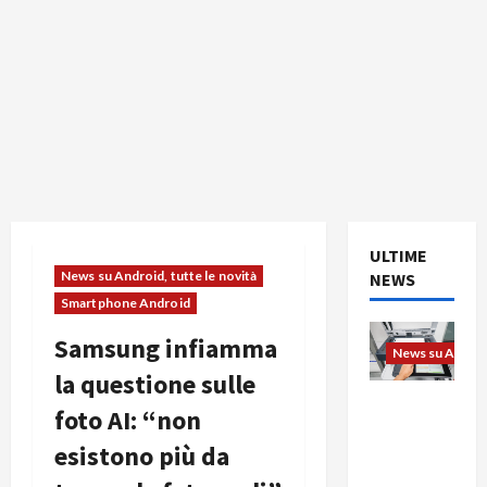
ULTIME
News su Android, tutte le novità
NEWS
Smartphone Android
Samsung infiamma
News su Android
la questione sulle
L’evoluzio
foto AI: “non
ne
esistono più da
dell’uffici
o passa