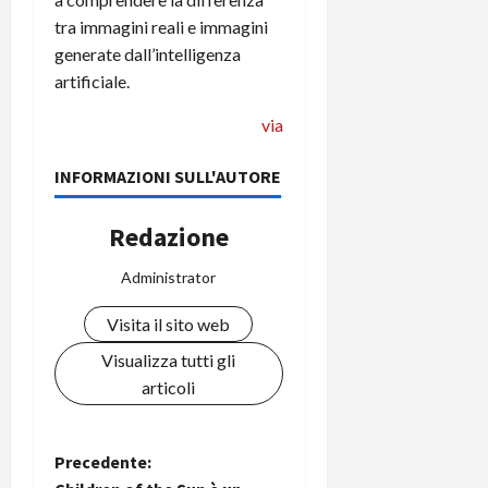
tra immagini reali e immagini
generate dall’intelligenza
artificiale.
via
INFORMAZIONI SULL'AUTORE
Redazione
Administrator
Visita il sito web
Visualizza tutti gli
articoli
N
Precedente: