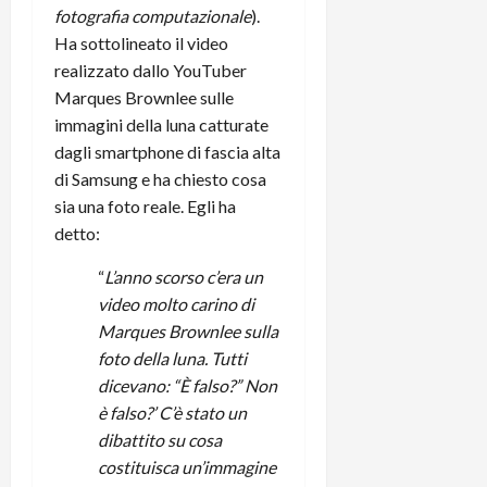
r
B
a
i
fotografia computazionale
).
t
W
n
o
Ha sottolineato il video
e
:
c
n
realizzato dallo YouTuber
S
i
i
e
Marques Brownlee sulle
w
l
o
p
immagini della luna catturate
i
m
c
o
dagli smartphone di fascia alta
t
i
o
t
c
g
di Samsung e ha chiesto cosa
n
e
h
l
l
sia una foto reale. Egli ha
n
B
i
a
t
detto:
o
o
n
e
t
r
o
“
L’anno scorso c’era un
,
p
e
v
s
video molto carino di
e
-
i
u
Marques Brownlee sulla
r
b
t
p
foto della luna. Tutti
i
o
à
p
dicevano: “È falso?” Non
l
o
d
o
è falso?’ C’è stato un
P
k
e
r
r
dibattito su cosa
r
l
t
i
e
costituisca un’immagine
d
o