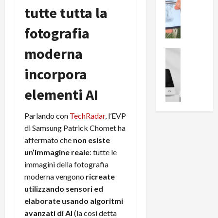
0
tutte tutta la
R
i
0
e
B
a
fotografia
c
r
l
e
e
l
moderna
n
a
News su An
a
s
Offerte An
k
p
incorpora
L
i
D
r
e
o
u
o
elementi AI
m
n
a
v
i
e
l
a
g
Parlando con
TechRadar
, l’EVP
B
2
:
l
i
p
di Samsung Patrick Chomet ha
i
i
g
r
l
affermato che
non esiste
o
m
o
l
un’immagine reale
: tutte le
r
e
n
u
immagini della fotografia
i
B
t
m
moderna vengono
ricreate
o
7
o
i
utilizzando sensori ed
f
P
a
n
f
elaborate usando algoritmi
r
l
a
e
o
avanzati di AI
(la così detta
l
z