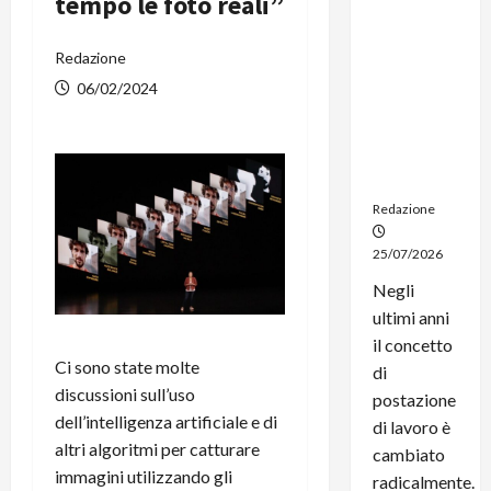
tempo le foto reali”
dal
noleggio:
Redazione
stampanti
multifunzi
06/02/2024
one e
smartpho
ne sempre
aggiornati
Redazione
25/07/2026
Negli
ultimi anni
il concetto
Ci sono state molte
di
discussioni sull’uso
postazione
dell’intelligenza artificiale e di
di lavoro è
altri algoritmi per catturare
cambiato
immagini utilizzando gli
radicalmente.