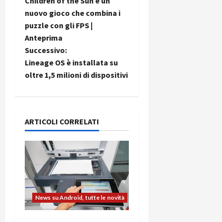
Children of the Sun è un
a
nuovo gioco che combina i
puzzle con gli FPS |
v
Anteprima
i
Successivo:
Lineage OS è installata su
g
oltre 1,5 milioni di dispositivi
a
z
ARTICOLI CORRELATI
i
o
n
e
News su Android, tutte le novità
a