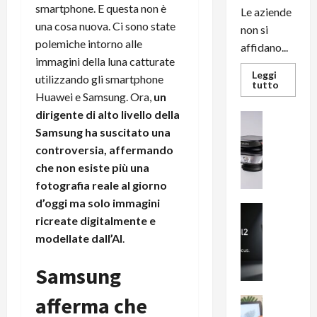
smartphone. E questa non è
Le aziende
una cosa nuova. Ci sono state
non si
polemiche intorno alle
affidano...
immagini della luna catturate
Leggi
utilizzando gli smartphone
Leggi
tutto
di
Huawei e Samsung. Ora,
un
più
dirigente di alto livello della
su
News su An
L’evoluz
Recension
Samsung ha suscitato una
dell’uffi
passa
R
controversia, affermando
dal
a
noleggio
che non esiste più una
stampan
v
multifu
fotografia reale al giorno
e
e
d’oggi ma solo immagini
smartp
m
News su An
sempre
ricreate digitalmente e
e
Smartphon
aggiorn
B
modellate dall’AI
.
n
i
F
g
Samsung
R
m
1
afferma che
e
1
News su An
H
Recension