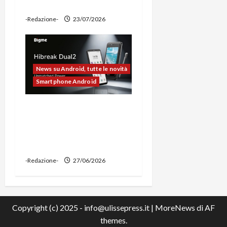
power bank
-Redazione-
23/07/2026
News su Android, tutte le novità
Smartphone Android
Bigme HiBreak Dual 2
pronto al lancio con la
novità del doppio display
(e-ink + LCD)
-Redazione-
27/06/2026
Copyright (c) 2025 - info@ulissepress.it
|
MoreNews
di AF
themes.