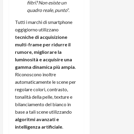
filtri? Non esiste un
C
D
i
quadro reale, punto
”.
a
)
o
r
n
Tutti i marchi di smartphone
t
e
27/06/202
oggigiorno utilizzano
a
p
tecniche di acquisizione
1
o
3
multi-frame per ridurre il
w
0
rumore, migliorare la
e
0
r
luminosità e acquisire una
b
gamma dinamica più ampia
.
a
26/06/202
Riconoscono inoltre
n
automaticamente le scene per
k
regolare colori, contrasto,
tonalità della pelle, texture e
23/07/202
bilanciamento del bianco in
base a tali scene utilizzando
algoritmi avanzati e
intelligenza artificiale
.