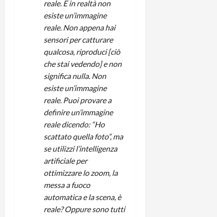
m
a
o
p
reale. E in realtà non
e
d
p
e
esiste un’immagine
D
e
p
r
reale. Non appena hai
a
r
i
c
sensori per catturare
y
A
o
i
qualcosa, riproduci [ciò
2
n
d
c
che stai vedendo] e non
0
d
i
l
2
r
significa nulla. Non
s
o
6
o
p
esiste un’immagine
c
i
l
o
reale. Puoi provare a
d
a
25/06/202
m
definire un’immagine
c
y
p
reale dicendo: “Ho
o
(
u
scattato quella foto”, ma
n
e
t
se utilizzi l’intelligenza
s
-
e
artificiale per
c
i
r
h
n
ottimizzare lo zoom, la
e
e
k
f
messa a fuoco
r
+
u
automatica e la scena, è
m
L
n
reale? Oppure sono tutti
o
C
z