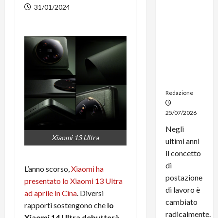
dal
31/01/2024
noleggio:
stampanti
multifunzi
one e
smartpho
ne sempre
aggiornati
Redazione
25/07/2026
Negli
Xiaomi 13 Ultra
ultimi anni
il concetto
di
L’anno scorso,
Xiaomi ha
postazione
presentato lo Xiaomi 13 Ultra
di lavoro è
ad aprile in Cina
. Diversi
cambiato
rapporti sostengono che
lo
radicalmente.
Xiaomi 14 Ultra debutterà