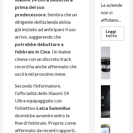
Le aziende
prima del suo
non si
predecessore
. Sembra che un
affidano...
dirigente dell’azienda abbia
già iniziato ad anticipare il suo
Leggi
Leggi
tutto
arrivo, suggerendo che
di
più
potrebbe debuttare a
su
News su An
febbraio in Cina
. Un leaker
L’evoluz
Recension
dell’uffi
cinese con un discreto track
passa
R
dal
record ha anche affermato che
a
noleggio
stampan
uscirà nel prossimo mese.
v
multifu
e
e
smartp
Secondo l’informatore,
m
News su An
sempre
l’ufficialità dello Xiaomi 14
e
Smartphon
aggiorn
B
n
Ultra equipaggiato con
i
F
l’obiettivo
Leica Summilux
g
R
dovrebbe avvenire entro la
m
1
fine di febbraio. Proprio come
e
1
News su An
affermato da recenti rapporti,
H
Recension