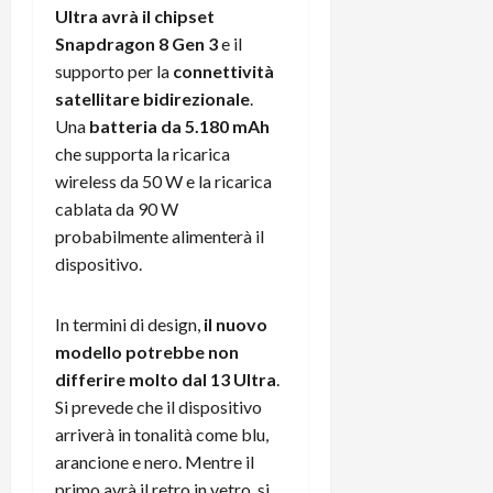
m
a
o
p
Ultra avrà il chipset
e
d
p
e
Snapdragon 8 Gen 3
e il
D
e
p
r
supporto per la
connettività
a
r
i
c
y
satellitare bidirezionale
.
A
o
i
2
n
d
Una
batteria da 5.180 mAh
c
0
d
i
l
che supporta la ricarica
2
r
s
o
wireless da 50 W e la ricarica
6
o
p
c
cablata da 90 W
i
l
o
probabilmente alimenterà il
d
a
25/06/202
m
dispositivo.
c
y
p
o
(
u
n
e
t
In termini di design,
il nuovo
s
-
e
modello potrebbe non
c
i
r
differire molto dal 13 Ultra
.
h
n
e
Si prevede che il dispositivo
e
k
f
arriverà in tonalità come blu,
r
+
u
arancione e nero. Mentre il
m
L
n
o
C
primo avrà il retro in vetro, si
z