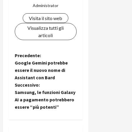
Administrator
Visita il sito web
Visualizza tutti gli
articoli
N
Precedente:
Google Gemini potrebbe
a
essere il nuovo nome di
Assistant con Bard
v
Successivo:
i
Samsung, le funzioni Galaxy
AI a pagamento potrebbero
g
essere “più potenti”
a