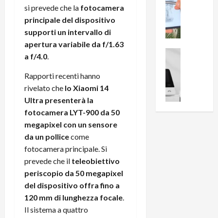
0
si prevede che la
fotocamera
R
i
0
e
principale del dispositivo
B
a
c
r
supporti un intervallo di
l
e
e
l
apertura variabile da f/1.63
n
a
News su An
a
a f/4.0
.
s
Offerte An
k
p
L
i
D
r
Rapporti recenti hanno
e
o
u
o
rivelato che
lo Xiaomi 14
m
n
a
v
Ultra presenterà la
i
e
l
a
fotocamera LYT-900 da 50
g
B
2
:
megapixel con un sensore
l
i
p
i
i
da un pollice
come
g
r
l
o
m
fotocamera principale. Si
o
l
r
e
n
u
prevede che il
teleobiettivo
i
B
t
m
periscopio da 50 megapixel
o
7
o
i
del dispositivo offra fino a
f
P
a
n
120 mm di lunghezza focale
.
f
r
l
a
Il sistema a quattro
e
o
l
z