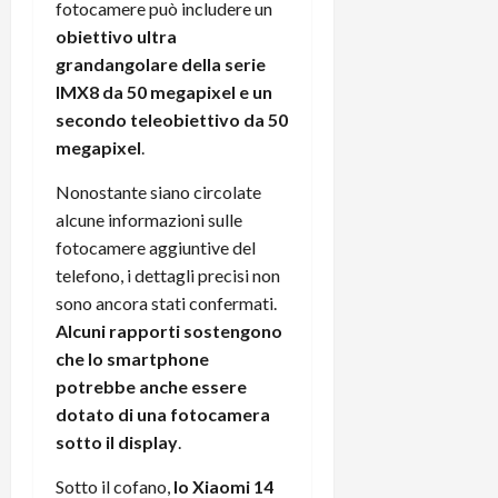
fotocamere può includere un
r
B
a
i
t
W
obiettivo ultra
n
o
e
:
c
grandangolare della serie
n
S
i
i
e
IMX8 da 50 megapixel e un
w
l
o
p
secondo teleobiettivo da 50
i
m
c
o
megapixel
.
t
i
o
t
c
g
n
e
Nonostante siano circolate
h
l
l
n
alcune informazioni sulle
B
i
a
t
fotocamere aggiuntive del
o
o
n
e
telefono, i dettagli precisi non
t
r
o
,
p
sono ancora stati confermati.
e
v
s
e
-
Alcuni rapporti sostengono
i
u
r
b
t
p
che lo smartphone
i
o
à
p
potrebbe anche essere
l
o
d
o
dotato di una fotocamera
P
k
e
r
sotto il display
.
r
r
l
t
i
e
d
o
Sotto il cofano,
lo Xiaomi 14