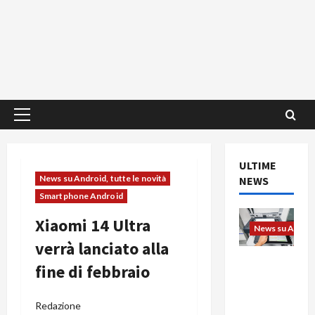
Menu
principale
ULTIME
News su Android, tutte le novità
NEWS
Smartphone Android
Xiaomi 14 Ultra
News su Android
verrà lanciato alla
L’evoluzio
fine di febbraio
ne
dell’uffici
Redazione
o passa