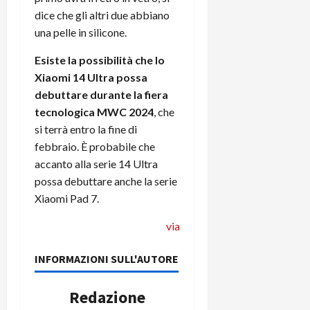
C
D
i
dice che gli altri due abbiano
a
)
o
una pelle in silicone.
r
n
t
e
Esiste la possibilità che lo
27/06/202
a
p
Xiaomi 14 Ultra possa
1
o
debuttare durante la fiera
3
w
tecnologica MWC 2024
, che
0
e
si terrà entro la fine di
0
r
febbraio. È probabile che
b
accanto alla serie 14 Ultra
a
26/06/202
possa debuttare anche la serie
n
k
Xiaomi Pad 7.
via
23/07/202
INFORMAZIONI SULL'AUTORE
Redazione