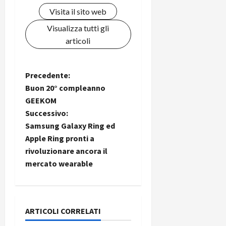
i
a
)
o
Visita il sito web
r
n
Visualizza tutti gli
t
e
27/06/202
articoli
a
p
1
o
3
w
N
Precedente:
0
e
0
Buon 20° compleanno
r
a
b
GEEKOM
a
26/06/202
Successivo:
v
n
Samsung Galaxy Ring ed
k
i
Apple Ring pronti a
rivoluzionare ancora il
23/07/202
g
mercato wearable
a
z
ARTICOLI CORRELATI