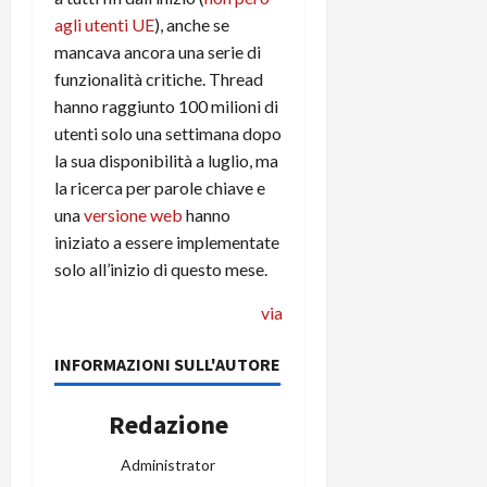
e
d
p
e
agli utenti UE
), anche se
D
e
p
r
a
mancava ancora una serie di
r
i
c
y
A
o
funzionalità critiche. Thread
i
2
n
d
c
hanno raggiunto 100 milioni di
0
d
i
l
utenti solo una settimana dopo
2
r
s
o
la sua disponibilità a luglio, ma
6
o
p
c
la ricerca per parole chiave e
i
l
o
una
versione web
hanno
d
a
25/06/202
m
iniziato a essere implementate
c
y
p
o
solo all’inizio di questo mese.
(
u
n
e
t
via
s
-
e
c
i
r
h
INFORMAZIONI SULL'AUTORE
n
e
e
k
f
r
+
u
Redazione
m
L
n
o
C
z
Administrator
C
D