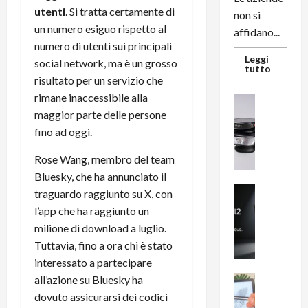
utenti
. Si tratta certamente di
non si
un numero esiguo rispetto al
affidano...
numero di utenti sui principali
Leggi
social network, ma è un grosso
Leggi
tutto
di
risultato per un servizio che
più
rimane inaccessibile alla
su
News su An
L’evoluz
Recension
maggior parte delle persone
dell’uffi
passa
R
fino ad oggi.
dal
a
noleggio
stampan
v
Rose Wang, membro del team
multifu
e
e
Bluesky, che ha annunciato il
smartp
m
News su An
traguardo raggiunto su X, con
sempre
e
Smartphon
aggiorn
l’app che ha raggiunto un
B
n
milione di download a luglio.
i
F
Tuttavia, fino a ora chi è stato
g
R
interessato a partecipare
m
1
e
1
all’azione su Bluesky ha
News su An
H
Recension
0
dovuto assicurarsi dei codici
R