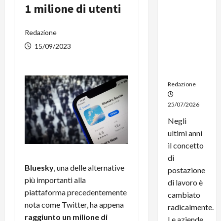
1 milione di utenti
noleggio:
stampanti
multifunzi
Redazione
one e
15/09/2023
smartpho
ne sempre
aggiornati
Redazione
25/07/2026
Negli
ultimi anni
il concetto
di
Bluesky
, una delle alternative
postazione
più importanti alla
di lavoro è
piattaforma precedentemente
cambiato
nota come Twitter, ha appena
radicalmente.
raggiunto un milione di
Le aziende