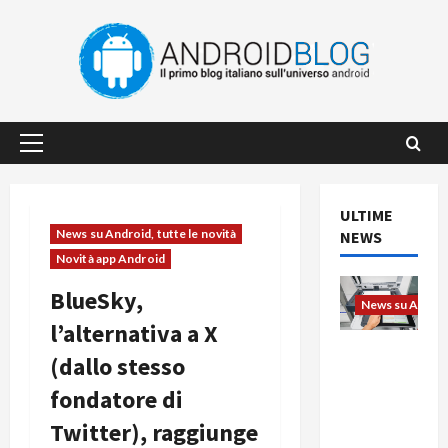
Vai
al
contenuto
Menu
principale
ULTIME
News su Android, tutte le novità
NEWS
Novità app Android
BlueSky,
News su Android
l’alternativa a X
L’evoluzio
(dallo stesso
ne
fondatore di
dell’uffici
o passa
Twitter), raggiunge
dal