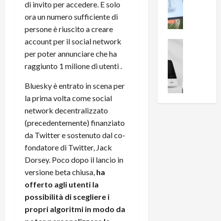
i
0
di invito per accedere. E solo
e
B
a
ora un numero sufficiente di
c
r
l
persone è riuscito a creare
e
e
l
account per il social network
n
a
News su An
a
s
Offerte An
per poter annunciare che ha
k
p
L
i
D
raggiunto 1 milione di utenti .
r
e
o
u
o
m
Bluesky è entrato in scena per
n
a
v
i
e
l
la prima volta come social
a
g
B
2
:
network decentralizzato
l
i
p
i
(precedentemente) finanziato
i
g
r
l
da Twitter e sostenuto dal co-
o
m
o
l
fondatore di Twitter, Jack
r
e
n
u
Dorsey. Poco dopo il lancio in
i
B
t
m
o
versione beta chiusa,
ha
7
o
i
f
P
offerto agli utenti la
a
n
f
r
l
a
possibilità di scegliere i
e
o
l
z
propri algoritmi in modo da
r
B
a
i