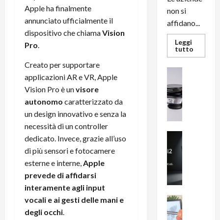
Apple ha finalmente
non si
annunciato ufficialmente il
affidano...
dispositivo che chiama
Vision
Leggi
Pro
.
Leggi
tutto
di
più
Creato per supportare
su
News su An
L’evoluz
applicazioni AR e VR, Apple
Recension
dell’uffi
Vision Pro è un
visore
passa
R
dal
autonomo
caratterizzato da
a
noleggio
stampan
v
un design innovativo e senza la
multifu
e
e
necessità di un controller
smartp
m
News su An
dedicato. Invece, grazie all’uso
sempre
e
Smartphon
aggiorn
di più sensori e fotocamere
B
n
esterne e interne,
Apple
i
F
prevede di affidarsi
g
R
interamente agli input
m
1
e
1
vocali e ai gesti delle mani e
News su An
H
Recension
0
degli occhi
.
R