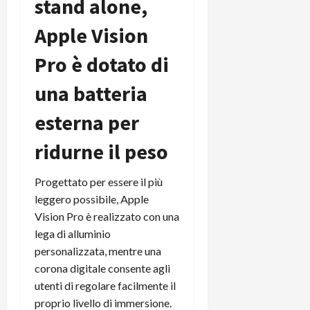
stand alone,
t
W
n
o
e
:
c
n
Apple Vision
S
i
i
e
w
l
o
p
Pro è dotato di
i
m
c
o
t
i
o
una batteria
t
c
g
n
e
h
l
esterna per
l
n
B
i
a
t
o
ridurne il peso
o
n
e
t
r
o
,
p
e
v
s
Progettato per essere il più
e
-
i
u
leggero possibile, Apple
r
b
t
p
Vision Pro è realizzato con una
i
o
à
p
lega di alluminio
l
o
d
o
P
personalizzata, mentre una
k
e
r
r
r
corona digitale consente agli
l
t
i
e
d
o
utenti di regolare facilmente il
m
a
o
p
proprio livello di immersione.