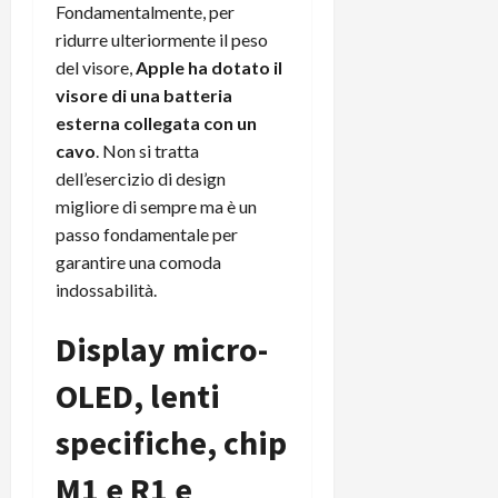
i
Fondamentalmente, per
a
)
o
ridurre ulteriormente il peso
r
n
del visore,
Apple ha dotato il
t
e
27/06/202
a
visore di una batteria
p
1
o
esterna collegata con un
3
w
cavo
. Non si tratta
0
e
dell’esercizio di design
0
r
migliore di sempre ma è un
b
passo fondamentale per
a
26/06/202
garantire una comoda
n
indossabilità.
k
Display micro-
23/07/202
OLED, lenti
specifiche, chip
M1 e R1 e