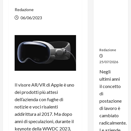
noleggio:
Redazione
stampanti
multifunzi
06/06/2023
one e
smartpho
ne sempre
aggiornati
Redazione
25/07/2026
Negli
ultimi anni
Il visore AR/VR di Apple è uno
il concetto
dei prodotti più attesi
di
dell’azienda con fughe di
postazione
notizie e voci risalenti
di lavoro è
addirittura al 2017. Ma dopo
cambiato
anni di speculazioni, durante il
radicalmente.
keynote della WWDC 2023,
Le aziende