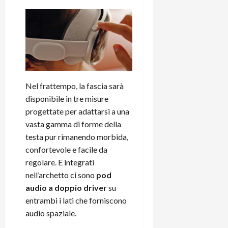
e
d
p
e
D
e
p
r
a
r
i
c
y
A
o
i
2
n
d
c
0
d
i
l
2
r
s
o
6
o
p
c
Nel frattempo, la fascia sarà
i
l
o
disponibile in tre misure
d
a
25/06/202
m
progettate per adattarsi a una
c
y
p
vasta gamma di forme della
o
(
u
n
testa pur rimanendo morbida,
e
t
s
-
confortevole e facile da
e
c
i
r
regolare. E integrati
h
n
e
nell’archetto ci sono
pod
e
k
f
audio a doppio driver
su
r
+
u
entrambi i lati che forniscono
m
L
n
audio spaziale.
o
C
z
C
D