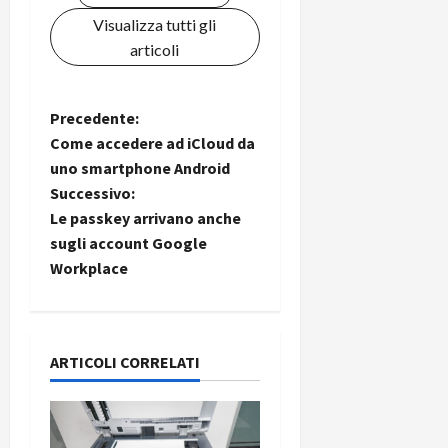
Visualizza tutti gli
articoli
N
Precedente:
Come accedere ad iCloud da
a
uno smartphone Android
Successivo:
v
Le passkey arrivano anche
i
sugli account Google
Workplace
g
a
ARTICOLI CORRELATI
z
i