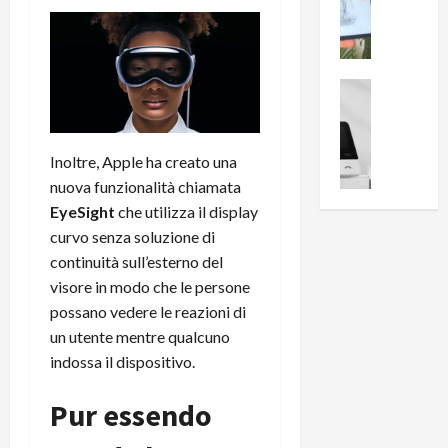
i
0
e
B
a
c
r
l
e
e
l
n
a
News su An
a
s
Offerte An
k
p
L
i
D
r
e
o
u
o
Inoltre, Apple ha creato una
m
n
a
v
nuova funzionalità chiamata
i
e
l
a
EyeSight
che utilizza il display
g
B
2
:
curvo senza soluzione di
l
i
p
i
i
continuità sull’esterno del
g
r
l
o
m
o
visore in modo che le persone
l
r
e
n
u
possano vedere le reazioni di
i
B
t
m
un utente mentre qualcuno
o
7
o
i
indossa il dispositivo.
f
P
a
n
f
r
l
a
Pur essendo
e
o
l
z
r
B
a
i