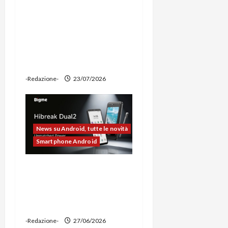
Ravemen FR1100 alla
prova: illuminazione
potente, supporto per
ciclocomputer e funzione
power bank
-Redazione-
23/07/2026
News su Android, tutte le novità
Smartphone Android
Bigme HiBreak Dual 2
pronto al lancio con la
novità del doppio display
(e-ink + LCD)
-Redazione-
27/06/2026