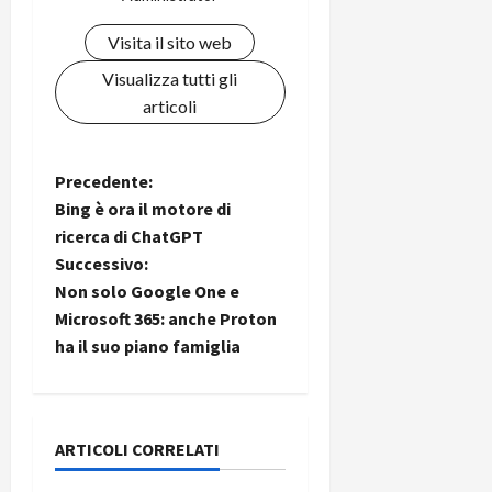
Visita il sito web
Visualizza tutti gli
articoli
N
Precedente:
Bing è ora il motore di
a
ricerca di ChatGPT
Successivo:
v
Non solo Google One e
i
Microsoft 365: anche Proton
ha il suo piano famiglia
g
a
ARTICOLI CORRELATI
z