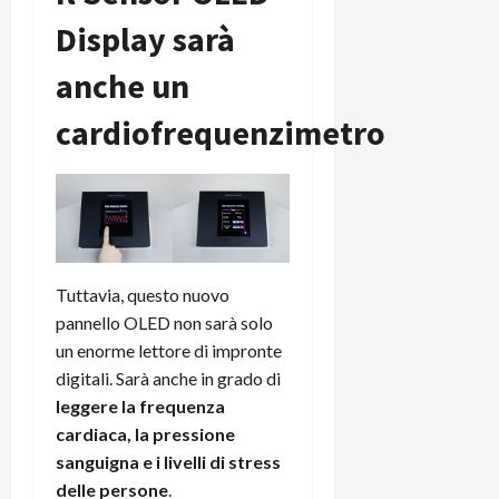
e
d
p
e
D
Display sarà
e
p
r
a
r
i
c
anche un
y
A
o
i
2
n
d
c
cardiofrequenzimetro
0
d
i
l
2
r
s
o
6
o
p
c
i
l
o
d
a
25/06/202
m
c
y
p
o
(
u
Tuttavia, questo nuovo
n
e
t
pannello OLED non sarà solo
s
-
e
c
i
un enorme lettore di impronte
r
h
n
e
digitali. Sarà anche in grado di
e
k
f
leggere la frequenza
r
+
u
cardiaca, la pressione
m
L
n
sanguigna e i livelli di stress
o
C
z
delle persone
.
C
D