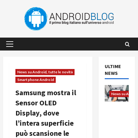
Vai
al
contenuto
Menu
principale
ULTIME
News su Android, tutte le novità
NEWS
Smartphone Android
Samsung mostra il
News su Android
Sensor OLED
L’evoluzio
Display, dove
ne
l’intera superficie
dell’uffici
o passa
può scansione le
dal