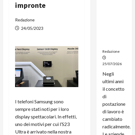
impronte
noleggio:
stampanti
multifunzi
Redazione
one e
24/05/2023
smartpho
ne sempre
aggiornati
Redazione
25/07/2026
Negli
ultimi anni
il concetto
di
I telefoni Samsung sono
postazione
sempre stati noti per i loro
di lavoro è
display spettacolari. In effetti,
cambiato
uno dei motivi per cui l’S23
radicalmente.
Ultra è arrivato nella nostra
Le aziende