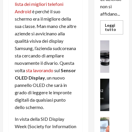
lista dei migliori telefoni
non si
Android
è perché il suo
affidano...
schermo era il migliore della
Leggi
sua classe. Man mano che altre
Leggi
tutto
aziende si avvicinano alla
di
più
qualità visiva dei display
su
News su An
L’evoluz
Samsung, l’azienda sudcoreana
Recension
dell’uffi
passa
R
sta cercando di ampliare
dal
a
noleggio
nuovamente il divario. Questa
stampan
v
volta
sta lavorando
sul
Sensor
multifu
e
e
OLED Display
, un nuovo
smartp
m
News su An
sempre
pannello OLED che sarà in
e
Smartphon
aggiorn
grado di leggere le impronte
B
n
i
digitali da qualsiasi punto
F
g
R
dello schermo.
m
1
In vista della SID Display
e
1
News su An
H
Recension
0
Week (Society for Information
R