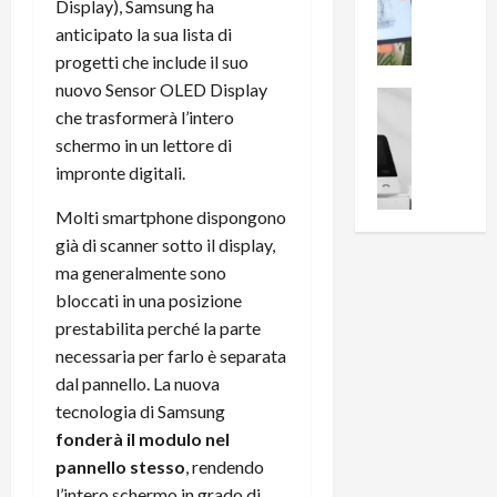
i
0
Display), Samsung ha
e
B
a
anticipato la sua lista di
c
r
l
progetti che include il suo
e
e
l
nuovo Sensor OLED Display
n
a
News su An
a
che trasformerà l’intero
s
Offerte An
k
p
L
i
schermo in un lettore di
D
r
e
o
u
impronte digitali.
o
m
n
a
v
i
Molti smartphone dispongono
e
l
a
g
B
2
già di scanner sotto il display,
:
l
i
p
i
ma generalmente sono
i
g
r
l
bloccati in una posizione
o
m
o
l
prestabilita perché la parte
r
e
n
u
necessaria per farlo è separata
i
B
t
m
dal pannello. La nuova
o
7
o
i
f
tecnologia di Samsung
P
a
n
f
r
fonderà il modulo nel
l
a
e
o
l
z
pannello stesso
, rendendo
r
B
a
i
l’intero schermo in grado di