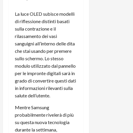
i
a
)
o
r
n
La luce OLED subisce modelli
t
e
27/06/202
di riflessione distinti basati
a
p
sulla contrazione e il
1
o
rilassamento dei vasi
3
w
sanguigni all’interno delle dita
0
e
che stai usando per premere
0
r
sullo schermo. Lo stesso
b
a
26/06/202
modulo utilizzato dal pannello
n
per le impronte digitali sarà in
k
grado di convertire questi dati
in informazioni rilevanti sulla
23/07/202
salute dell’utente.
Mentre Samsung
probabilmente rivelerà di più
su questa nuova tecnologia
durante la settimana,