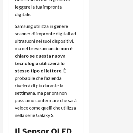
t
W
n
o
leggere la tua impronta
e
:
c
n
digitale.
S
i
i
e
w
l
o
p
Samsung utilizza in genere
i
m
c
o
scanner di impronte digitali ad
t
i
o
t
ultrasuoni nei suoi dispositivi,
c
g
n
e
ma nel breve annuncio
non è
h
l
l
n
B
chiaro se questa nuova
i
a
t
o
o
n
tecnologia utilizzerà lo
e
t
r
o
,
stesso tipo di lettore
. È
p
e
v
s
probabile che l’azienda
e
-
i
u
rivelerà di più durante la
r
b
t
p
settimana, ma per ora non
i
o
à
p
possiamo confermare che sarà
l
o
d
o
P
veloce come quelli che utilizza
k
e
r
r
r
nella serie Galaxy S.
l
t
i
e
d
o
m
a
Il Sensor OLED
o
p