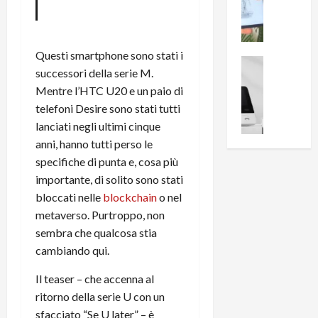
i
0
e
B
a
c
r
l
e
e
l
Questi smartphone sono stati i
n
a
News su An
a
successori della serie M.
s
Offerte An
k
p
Mentre l’HTC U20 e un paio di
L
i
D
r
e
o
telefoni Desire sono stati tutti
u
o
m
n
a
lanciati negli ultimi cinque
v
i
e
l
a
anni, hanno tutti perso le
g
B
2
:
specifiche di punta e, cosa più
l
i
p
i
importante, di solito sono stati
i
g
r
l
bloccati nelle
blockchain
o nel
o
m
o
l
metaverso. Purtroppo, non
r
e
n
u
i
sembra che qualcosa stia
B
t
m
o
7
o
cambiando qui.
i
f
P
a
n
f
Il teaser – che accenna al
r
l
a
e
o
ritorno della serie U con un
l
z
r
B
a
i
sfacciato “Se U later” – è