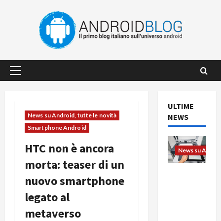
Vai
al
contenuto
Menu
principale
ULTIME
News su Android, tutte le novità
NEWS
Smartphone Android
HTC non è ancora
News su Android
morta: teaser di un
L’evoluzio
nuovo smartphone
ne
legato al
dell’uffici
o passa
metaverso
dal