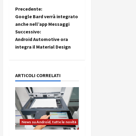
N
Precedente:
Google Bard verrà integrato
a
anche nell’app Messaggi
Successivo:
v
Android Automotive ora
i
integra il Material Design
g
a
ARTICOLI CORRELATI
z
i
o
News su Android, tutte le novità
n