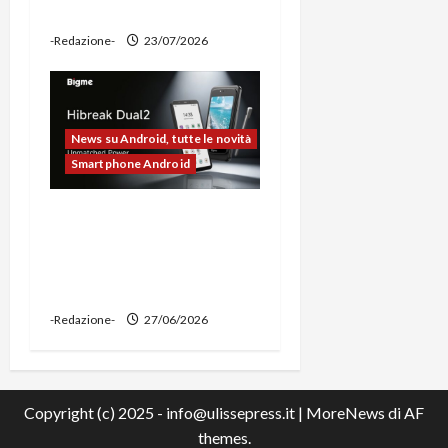
power bank
-Redazione-
23/07/2026
News su Android, tutte le novità
Smartphone Android
Bigme HiBreak Dual 2
pronto al lancio con la
novità del doppio display
(e-ink + LCD)
-Redazione-
27/06/2026
Copyright (c) 2025 - info@ulissepress.it
|
MoreNews
di AF
themes.