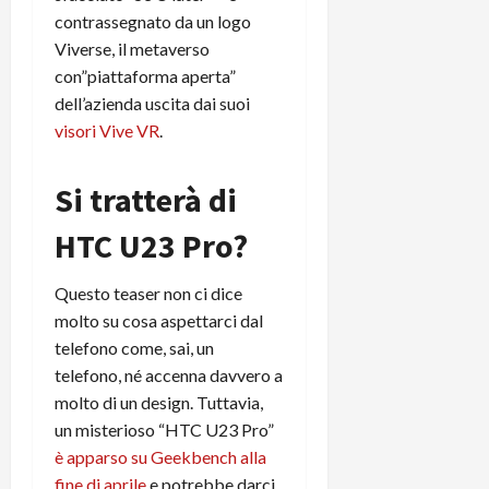
t
W
n
o
contrassegnato da un logo
e
:
c
n
Viverse, il metaverso
S
i
i
e
con”piattaforma aperta”
w
l
o
p
dell’azienda uscita dai suoi
i
m
c
o
visori Vive VR
.
t
i
o
t
c
g
n
e
h
l
l
n
Si tratterà di
B
i
a
t
o
o
n
e
HTC U23 Pro?
t
r
o
,
p
e
v
s
Questo teaser non ci dice
e
-
i
u
molto su cosa aspettarci dal
r
b
t
p
i
telefono come, sai, un
o
à
p
l
o
telefono, né accenna davvero a
d
o
P
k
e
r
molto di un design. Tuttavia,
r
r
l
t
un misterioso “HTC U23 Pro”
i
e
d
o
è apparso su Geekbench alla
m
a
o
p
fine di aprile
e potrebbe darci