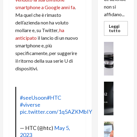
non si
smartphone a Google anni fa
.
affidano...
Ma quel che è rimasto
dell’azienda non ha voluto
Leggi
mollare e, su Twitter,
ha
Leggi
tutto
di
anticipato
il lancio di un nuovo
più
su
News su An
smartphone e, più
L’evoluz
Recension
dell’uffi
specificamente, per suggerire
passa
R
dal
il ritorno della sua serie U di
a
noleggio
dispositivi.
stampan
v
multifu
e
e
smartp
m
News su An
sempre
e
Smartphon
aggiorn
B
#seeUsoon
#HTC
n
i
F
#viverse
g
R
pic.twitter.com/1q5AZKMbIY
m
1
e
1
News su An
— HTC (@htc)
May 5,
H
Recension
0
2023
R