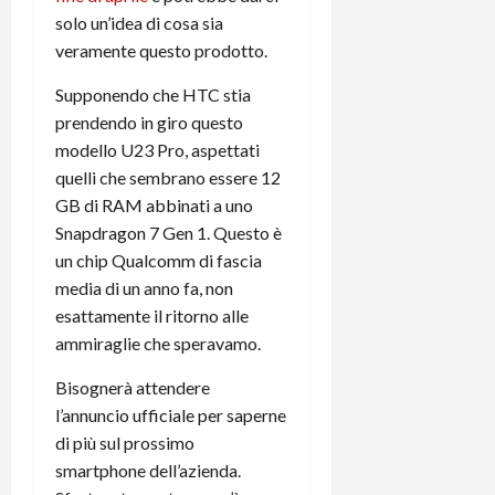
e
d
p
e
solo un’idea di cosa sia
D
e
p
r
veramente questo prodotto.
a
r
i
c
y
A
o
i
Supponendo che HTC stia
2
n
d
c
prendendo in giro questo
0
d
i
l
2
modello U23 Pro, aspettati
r
s
o
6
o
p
quelli che sembrano essere 12
c
i
l
o
GB di RAM abbinati a uno
d
a
25/06/202
m
Snapdragon 7 Gen 1. Questo è
c
y
p
un chip Qualcomm di fascia
o
(
u
media di un anno fa, non
n
e
t
esattamente il ritorno alle
s
-
e
ammiraglie che speravamo.
c
i
r
h
n
e
Bisognerà attendere
e
k
f
l’annuncio ufficiale per saperne
r
+
u
m
di più sul prossimo
L
n
o
C
smartphone dell’azienda.
z
C
D