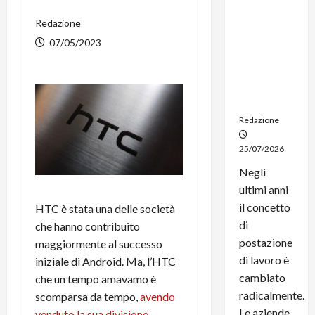
noleggio:
Redazione
stampanti
multifunzi
07/05/2023
one e
smartpho
ne sempre
aggiornati
Redazione
25/07/2026
Negli
ultimi anni
il concetto
HTC è stata una delle società
di
che hanno contribuito
postazione
maggiormente al successo
di lavoro è
iniziale di Android. Ma, l’HTC
cambiato
che un tempo amavamo è
radicalmente.
scomparsa da tempo,
avendo
Le aziende
venduto la sua divisione