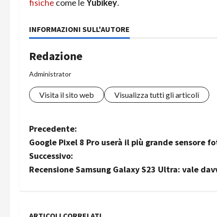
fisiche
come le
Yubikey
.
INFORMAZIONI SULL'AUTORE
Redazione
Administrator
Visita il sito web
Visualizza tutti gli articoli
N
Precedente:
Google Pixel 8 Pro userà il più grande sensore 
a
Successivo:
v
Recensione Samsung Galaxy S23 Ultra: vale dav
i
g
ARTICOLI CORRELATI