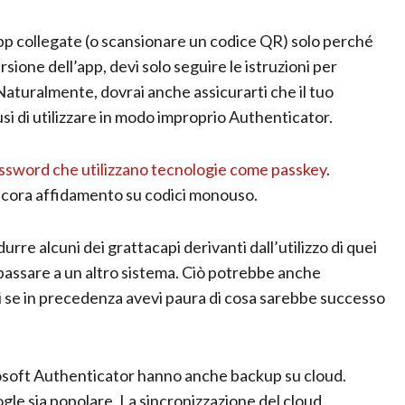
pp collegate (o scansionare un codice QR) solo perché
sione dell’app, devi solo seguire le istruzioni per
Naturalmente, dovrai anche assicurarti che il tuo
si di utilizzare in modo improprio Authenticator.
ssword che utilizzano tecnologie come passkey
.
ncora affidamento su codici monouso.
re alcuni dei grattacapi derivanti dall’utilizzo di quei
 passare a un altro sistema. Ciò potrebbe anche
ri se in precedenza avevi paura di cosa sarebbe successo
soft Authenticator hanno anche backup su cloud.
gle sia popolare. La sincronizzazione del cloud