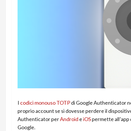
I
codici monouso TOTP
di Google Authenticator no
proprio account se si dovesse perdere il dispositi
Authenticator per
Android
e
iOS
permette all’app d
Google.