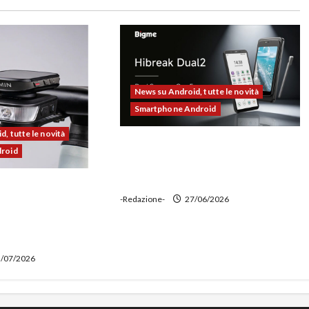
News su Android, tutte le novità
Smartphone Android
, tutte le novità
Bigme HiBreak Dual 2 pronto al
droid
lancio con la novità del doppio
display (e-ink + LCD)
00 alla prova:
-Redazione-
27/06/2026
e potente,
 ciclocomputer e
wer bank
/07/2026