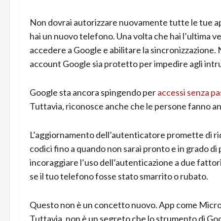
Non dovrai autorizzare nuovamente tutte le tue a
hai un nuovo telefono. Una volta che hai l’ultima ver
accedere a Google e abilitare la sincronizzazione. 
account Google sia protetto per impedire agli intru
Google sta ancora spingendo per
accessi senza pa
Tuttavia, riconosce anche che le persone fanno a
L’aggiornamento dell’autenticatore promette di ridur
codici fino a quando non sarai pronto e in grado di
incoraggiare l’uso dell’autenticazione a due fatto
se il tuo telefono fosse stato smarrito o rubato.
Questo non è un concetto nuovo. App come Micro
Tuttavia, non è un segreto che lo strumento di Goo