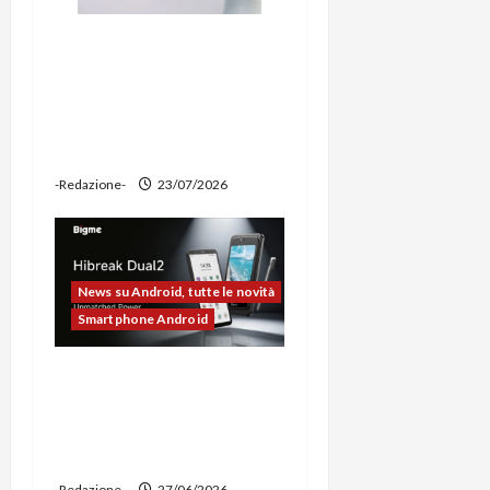
Ravemen FR1100 alla
prova: illuminazione
potente, supporto per
ciclocomputer e funzione
power bank
-Redazione-
23/07/2026
News su Android, tutte le novità
Smartphone Android
Bigme HiBreak Dual 2
pronto al lancio con la
novità del doppio display
(e-ink + LCD)
-Redazione-
27/06/2026