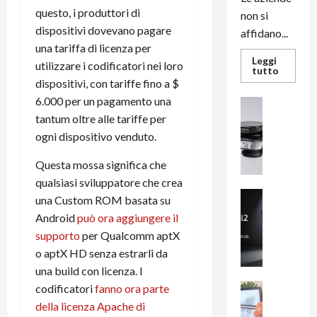
questo, i produttori di
non si
dispositivi dovevano pagare
affidano...
una tariffa di licenza per
Leggi
utilizzare i codificatori nei loro
Leggi
tutto
di
dispositivi, con tariffe fino a $
più
su
6.000 per un pagamento una
News su An
L’evoluz
Recension
tantum oltre alle tariffe per
dell’uffi
passa
R
ogni dispositivo venduto.
dal
a
noleggio
stampan
v
Questa mossa significa che
multifu
e
e
qualsiasi sviluppatore che crea
smartp
m
News su An
sempre
una Custom ROM basata su
e
Smartphon
aggiorn
Android
può ora aggiungere il
B
n
supporto
per Qualcomm aptX
i
F
o aptX HD senza estrarli da
g
R
m
una build con licenza. I
1
e
1
News su An
codificatori
fanno ora parte
H
Recension
0
della licenza Apache di
R