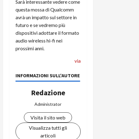
i
Sarà interessante vedere come
a
)
o
questa mossa di Qualcomm
r
n
avrà un impatto sul settore in
t
e
27/06/202
futuro e se vedremo più
a
p
dispositivi adottare il formato
1
o
3
audio wireless hi-fi nei
w
0
e
prossimi anni.
0
r
via
b
a
26/06/202
n
INFORMAZIONI SULL'AUTORE
k
Redazione
23/07/202
Administrator
Visita il sito web
Visualizza tutti gli
articoli