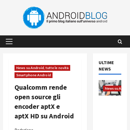
Vai
al
contenuto
Menu
principale
ULTIME
News su Android, tutte le novità
NEWS
Smartphone Android
Qualcomm rende
News su Android
open source gli
L’evoluzio
encoder aptX e
ne
aptX HD su Android
dell’uffici
o passa
dal
Redazione