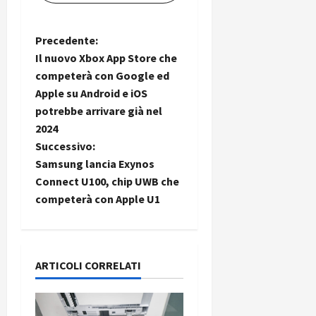
N
Precedente:
Il nuovo Xbox App Store che
a
competerà con Google ed
Apple su Android e iOS
v
potrebbe arrivare già nel
i
2024
Successivo:
g
Samsung lancia Exynos
Connect U100, chip UWB che
a
competerà con Apple U1
z
i
ARTICOLI CORRELATI
o
n