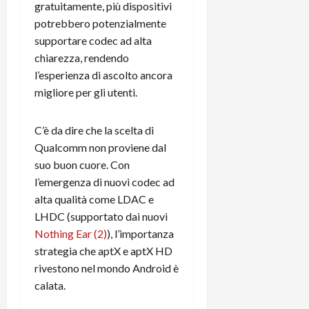
e
d
p
e
gratuitamente, più dispositivi
D
e
p
r
potrebbero potenzialmente
a
r
i
c
supportare codec ad alta
y
A
o
i
chiarezza, rendendo
2
n
d
c
l’esperienza di ascolto ancora
0
d
i
l
migliore per gli utenti.
2
r
s
o
6
o
p
c
i
l
o
C’è da dire che la scelta di
d
a
25/06/202
m
Qualcomm non proviene dal
c
y
p
suo buon cuore. Con
o
(
u
l’emergenza di nuovi codec ad
n
e
t
alta qualità come LDAC e
s
-
e
c
LHDC (supportato dai nuovi
i
r
h
n
e
Nothing Ear (2)
), l’importanza
e
k
f
strategia che aptX e aptX HD
r
+
u
rivestono nel mondo Android è
m
L
n
calata.
o
C
z
C
D