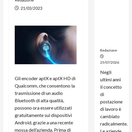
noleggio:
21/03/2023
stampanti
multifunzi
one e
smartpho
ne sempre
aggiornati
Redazione
25/07/2026
Negli
Gli encoder aptX e aptX HD di
ultimi anni
Qualcomm, che consentono la
il concetto
trasmissione di un audio
di
Bluetooth di alta qualità,
postazione
possono ora essere utilizzati
di lavoro è
gratuitamente sui dispositivi
cambiato
Android, grazie a una recente
radicalmente.
mossa dell’azienda. Prima di
Le aziende