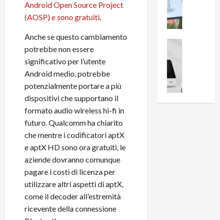
i
0
Android Open Source Project
e
B
a
(AOSP) e sono gratuiti
.
c
r
l
e
e
l
Anche se questo cambiamento
n
a
News su An
a
potrebbe non essere
s
Offerte An
k
p
significativo per l’utente
L
i
D
r
Android medio, potrebbe
e
o
u
o
m
n
potenzialmente portare a più
a
v
i
e
l
dispositivi che supportano il
a
g
B
2
:
formato audio wireless hi-fi in
l
i
p
i
futuro. Qualcomm ha chiarito
i
g
r
l
che mentre i codificatori aptX
o
m
o
l
e aptX HD sono ora gratuiti, le
r
e
n
u
aziende dovranno comunque
i
B
t
m
o
pagare i costi di licenza per
7
o
i
f
P
a
utilizzare altri aspetti di aptX,
n
f
r
l
a
come il decoder all’estremità
e
o
l
z
ricevente della connessione
r
B
a
i