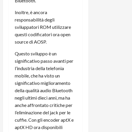
Bluetooth.
t
W
n
o
e
:
c
n
Inoltre, è ancora
S
i
i
e
responsabilità degli
w
l
o
p
sviluppatori ROM utilizzare
i
m
c
o
questi codificatori ora open
t
i
o
t
source di AOSP.
c
g
n
e
h
l
l
n
Questo sviluppo è un
B
i
a
t
significativo passo avanti per
o
o
n
e
t
l’industria della telefonia
r
o
,
p
e
v
mobile, che ha visto un
s
e
-
i
u
significativo miglioramento
r
b
t
p
della qualità audio Bluetooth
i
o
à
p
negli ultimi dieci anni, ma ha
l
o
d
o
anche affrontato critiche per
P
k
e
r
l’eliminazione del jack per le
r
r
l
t
i
cuffie. Con gli encoder aptX e
e
d
o
m
a
aptX HD ora disponibili
o
p