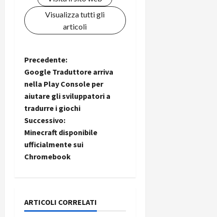
Visualizza tutti gli
articoli
N
Precedente:
Google Traduttore arriva
a
nella Play Console per
aiutare gli sviluppatori a
v
tradurre i giochi
i
Successivo:
Minecraft disponibile
g
ufficialmente sui
Chromebook
a
z
i
ARTICOLI CORRELATI