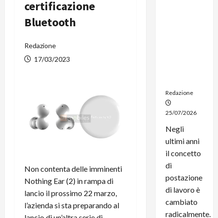
certificazione
dal
noleggio:
Bluetooth
stampanti
multifunzi
Redazione
one e
smartpho
17/03/2023
ne sempre
aggiornati
Redazione
25/07/2026
Negli
ultimi anni
il concetto
di
Non contenta delle imminenti
postazione
Nothing Ear (2) in rampa di
di lavoro è
lancio il prossimo 22 marzo,
cambiato
l’azienda si sta preparando al
radicalmente.
lancio di un’altra serie di