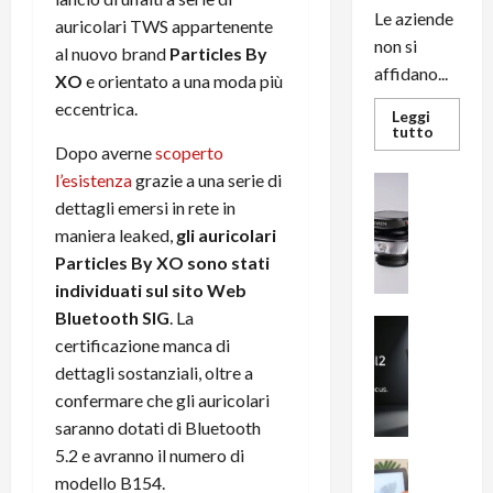
Le aziende
auricolari TWS appartenente
non si
al nuovo brand
Particles By
affidano...
XO
e orientato a una moda più
eccentrica.
Leggi
Leggi
tutto
di
Dopo averne
scoperto
più
su
l’esistenza
grazie a una serie di
News su An
L’evoluz
Recension
dettagli emersi in rete in
dell’uffi
passa
R
maniera leaked,
gli auricolari
dal
a
noleggio
Particles By XO sono stati
stampan
v
multifu
individuati sul sito Web
e
e
smartp
Bluetooth SIG
. La
m
News su An
sempre
certificazione manca di
e
Smartphon
aggiorn
B
n
dettagli sostanziali, oltre a
i
F
confermare che gli auricolari
g
R
saranno dotati di Bluetooth
m
1
5.2 e avranno il numero di
e
1
News su An
modello B154.
H
Recension