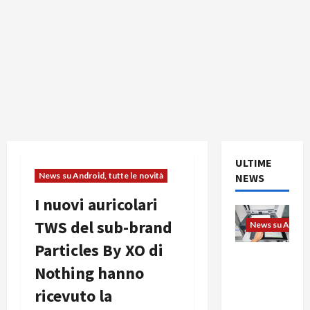
ULTIME
News su Android, tutte le novità
NEWS
I nuovi auricolari
TWS del sub-brand
News su Android
Particles By XO di
L’evoluzio
Nothing hanno
ne
dell’uffici
ricevuto la
o passa