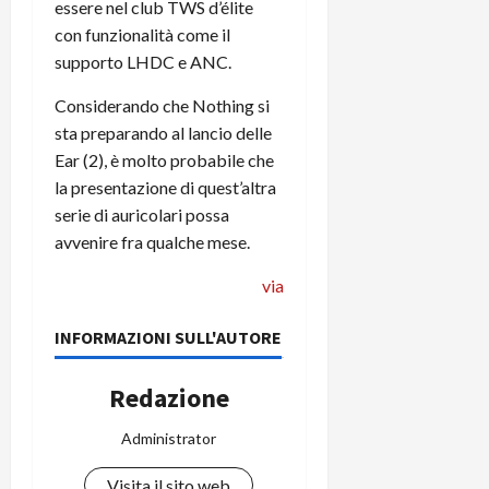
essere nel club TWS d’élite
C
D
i
con funzionalità come il
a
)
o
supporto LHDC e ANC.
r
n
t
e
27/06/202
Considerando che Nothing si
a
p
sta preparando al lancio delle
1
o
Ear (2), è molto probabile che
3
w
0
la presentazione di quest’altra
e
0
r
serie di auricolari possa
b
avvenire fra qualche mese.
a
26/06/202
via
n
k
INFORMAZIONI SULL'AUTORE
23/07/202
Redazione
Administrator
Visita il sito web