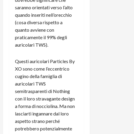
m
a
o
p
e
d
saranno orientati verso l’alto
p
e
D
e
p
quando inseriti nell’orecchio
r
a
r
i
c
(cosa diversa rispetto a
y
A
o
i
quanto avviene con
2
n
d
c
praticamente il 99% degli
0
d
i
l
auricolari TWS).
2
r
s
o
6
o
p
c
i
l
o
Questi auricolari Particles By
d
a
25/06/202
m
XO sono come l’eccentrico
c
y
p
cugino della famiglia di
o
(
u
auricolari TWS
n
e
t
semitrasparenti di Nothing
s
-
e
con il loro stravagante design
c
i
r
h
a forma di nocciolina. Ma non
n
e
e
k
lasciarti ingannare dal loro
f
r
+
u
aspetto strano perché
m
L
n
potrebbero potenzialmente
o
C
z