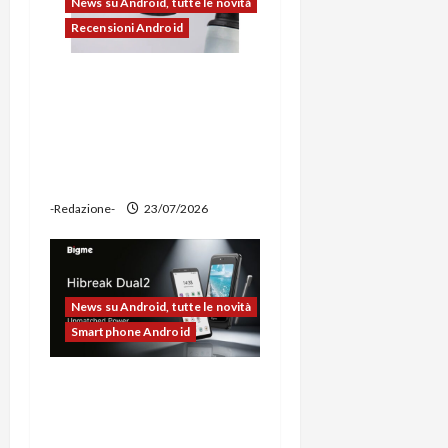
News su Android, tutte le novità
Recensioni Android
Ravemen FR1100 alla
prova: illuminazione
potente, supporto per
ciclocomputer e funzione
power bank
-Redazione-
23/07/2026
News su Android, tutte le novità
Smartphone Android
Bigme HiBreak Dual 2
pronto al lancio con la
novità del doppio display