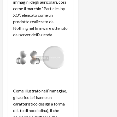
immagini degli auricolari, così
r
B
a
i
t
W
come il marchio “Particles by
n
o
e
:
c
XO”, elencato come un
n
S
i
i
e
prodotto realizzato da
w
l
o
p
Nothing nel firmware ottenuto
i
m
c
o
dai server dell’azienda.
t
i
o
t
c
g
n
e
h
l
l
n
B
i
a
t
o
o
n
e
t
r
o
,
p
e
v
s
e
-
i
u
r
b
t
p
i
o
à
p
Come illustrato nell’immagine,
l
o
d
o
gli auricolari hanno un
P
k
e
r
caratteristico design a forma
r
r
l
t
di L (o di nocciolina), il che
i
e
d
o
dovrebbe significare che