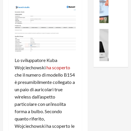
0
R
i
0
e
B
a
c
r
l
e
e
l
n
a
News su An
a
s
Offerte An
k
p
L
i
D
r
e
o
u
o
m
n
a
v
Lo sviluppatore Kuba
i
e
l
a
Wojciechowski
ha scoperto
g
B
2
:
che il numero di modello B154
l
i
p
i
i
è presumibilmente collegato a
g
r
l
o
m
un paio di auricolari true
o
l
r
e
n
u
wireless dall’aspetto
i
B
t
m
particolare con un’insolita
o
7
o
i
forma a bulbo. Secondo
f
P
a
n
quanto riferito,
f
r
l
a
Wojciechowski ha scoperto le
e
o
l
z