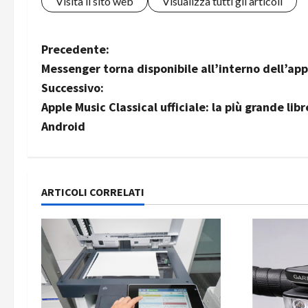
Visita il sito web
Visualizza tutti gli articoli
N
Precedente:
Messenger torna disponibile all’interno dell’ap
a
Successivo:
v
Apple Music Classical ufficiale: la più grande libr
Android
i
g
a
ARTICOLI CORRELATI
z
i
o