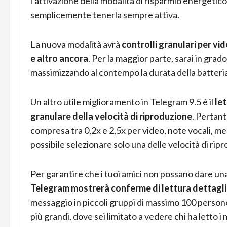
l’attivazione della modalità di risparmio energeti
semplicemente tenerla sempre attiva.
La nuova modalità avrà
controlli granulari per vid
e altro ancora
. Per la maggior parte, sarai in grad
massimizzando al contempo la durata della batteria 
Un altro utile miglioramento in Telegram 9.5 è il
le
granulare della velocità di riproduzione
. Pertant
compresa tra 0,2x e 2,5x per video, note vocali, me
possibile selezionare solo una delle velocità di rip
Per garantire che i tuoi amici non possano dare una 
Telegram mostrerà conferme di lettura dettagl
messaggio in piccoli gruppi di massimo 100 persone.
più grandi, dove sei limitato a vedere chi ha letto i