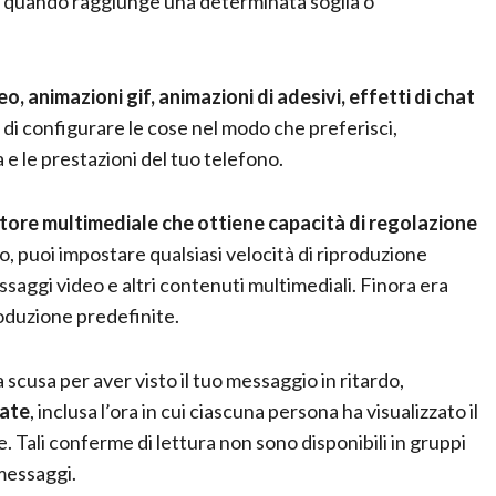
co quando raggiunge una determinata soglia o
eo, animazioni gif, animazioni di adesivi, effetti di chat
o di configurare le cose nel modo che preferisci,
e le prestazioni del tuo telefono.
ttore multimediale che ottiene capacità di regolazione
o, puoi impostare qualsiasi velocità di riproduzione
ssaggi video e altri contenuti multimediali. Finora era
roduzione predefinite.
scusa per aver visto il tuo messaggio in ritardo,
iate
, inclusa l’ora in cui ciascuna persona ha visualizzato il
 Tali conferme di lettura non sono disponibili in gruppi
 messaggi.