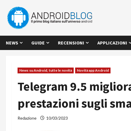
Vai
al
contenuto
NEWS
GUIDE
RECENSIONI
APPLICAZIONI
News su Android, tutte le novità
Novità app Android
Telegram 9.5 miglior
prestazioni sugli sm
Redazione
10/03/2023