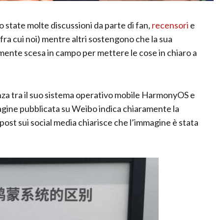
state molte discussioni da parte di fan,
recensori
e
(fra cui noi) mentre altri sostengono che la sua
almente scesa in campo per mettere le cose in chiaro a
enza tra il suo sistema operativo mobile HarmonyOS e
magine pubblicata su Weibo indica chiaramente la
l post sui social media chiarisce che l’immagine è stata
.