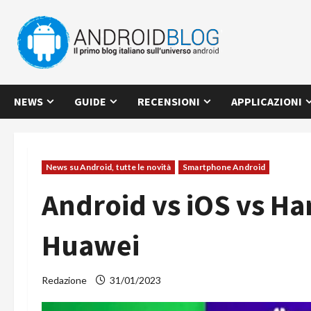
Vai
al
contenuto
NEWS
GUIDE
RECENSIONI
APPLICAZIONI
News su Android, tutte le novità
Smartphone Android
Android vs iOS vs H
Huawei
Redazione
31/01/2023