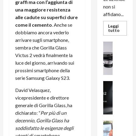
graffi ma con l’aggiunta di
non si
una maggiore resistenza
affidano...
alle cadute su superfici dure
come il
cemento
. Anche se
Leggi
Leggi
tutto
dobbiamo ancora vederlo
di
più
arrivare sugli smartphone,
su
News su An
L’evoluz
sembra che Gorilla Glass
Recension
dell’uffi
Victus 2 vedrà finalmente la
passa
R
dal
luce del giorno, arrivando sui
a
noleggio
stampan
v
prossimi smartphone della
multifu
e
e
serie Samsung Galaxy S23.
smartp
m
News su An
sempre
e
Smartphon
aggiorn
David Velasquez,
B
n
vicepresidente e direttore
i
F
generale di Gorilla Glass, ha
g
R
dichiarato: “
Per più di un
m
1
decennio, Gorilla Glass ha
e
1
News su An
soddisfatto le esigenze degli
H
Recension
0
R
utenti di smartphone,