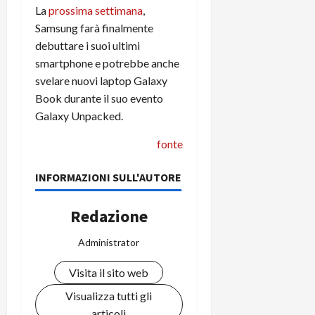
i
La
prossima settimana
,
a
)
o
Samsung farà finalmente
r
n
t
debuttare i suoi ultimi
e
27/06/202
a
p
smartphone e potrebbe anche
1
o
svelare nuovi laptop Galaxy
3
w
Book durante il suo evento
0
e
Galaxy Unpacked.
0
r
b
fonte
a
26/06/202
n
INFORMAZIONI SULL'AUTORE
k
Redazione
23/07/202
Administrator
Visita il sito web
Visualizza tutti gli
articoli