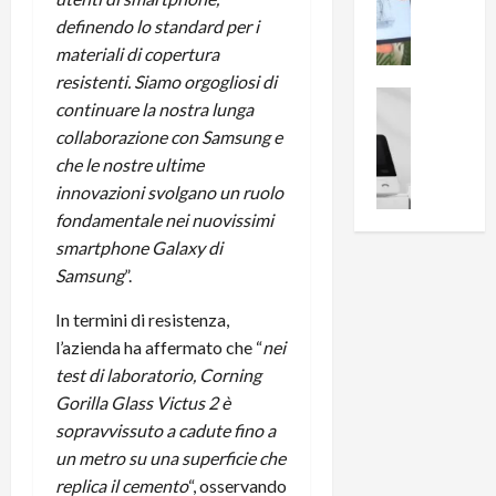
i
0
e
B
definendo lo standard per i
a
c
r
l
materiali di copertura
e
e
l
resistenti. Siamo orgogliosi di
n
a
News su An
a
continuare la nostra lunga
s
Offerte An
k
p
collaborazione con Samsung e
L
i
D
r
che le nostre ultime
e
o
u
o
m
innovazioni svolgano un ruolo
n
a
v
i
e
l
fondamentale nei nuovissimi
a
g
B
2
:
smartphone Galaxy di
l
i
p
i
Samsung
”.
i
g
r
l
o
m
o
l
In termini di resistenza,
r
e
n
u
l’azienda ha affermato che “
nei
i
B
t
m
test di laboratorio, Corning
o
7
o
i
Gorilla Glass Victus 2 è
f
P
a
n
sopravvissuto a cadute fino a
f
r
l
a
un metro su una superficie che
e
o
l
z
r
B
replica il cemento
“, osservando
a
i