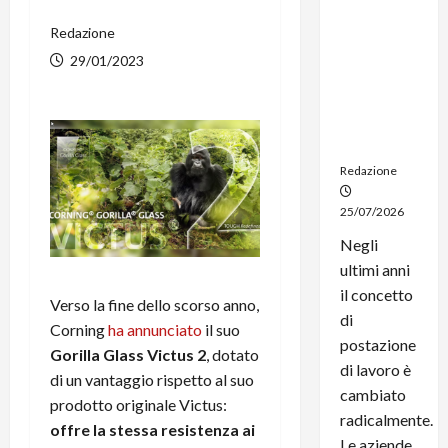
noleggio:
Redazione
stampanti
multifunzi
29/01/2023
one e
smartpho
ne sempre
aggiornati
Redazione
25/07/2026
Negli
ultimi anni
il concetto
Verso la fine dello scorso anno,
di
Corning
ha annunciato
il suo
postazione
Gorilla Glass Victus 2
, dotato
di lavoro è
di un vantaggio rispetto al suo
cambiato
prodotto originale Victus:
radicalmente.
offre la stessa resistenza ai
Le aziende