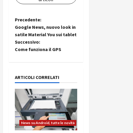
N
Precedente:
Google News, nuovo look in
a
satile Material You sui tablet
Successivo:
v
Come funziona il GPS
i
g
ARTICOLI CORRELATI
a
z
i
o
News su Android, tutte le novità