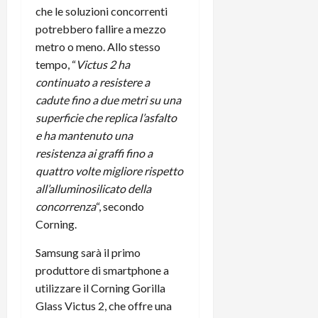
t
W
n
che le soluzioni concorrenti
o
e
:
c
n
potrebbero fallire a mezzo
S
i
i
e
metro o meno. Allo stesso
w
l
o
p
tempo, “
Victus 2 ha
i
m
c
o
continuato a resistere a
t
i
o
t
cadute fino a due metri su una
c
g
n
e
h
superficie che replica l’asfalto
l
l
n
B
i
a
e ha mantenuto una
t
o
o
n
e
resistenza ai graffi fino a
t
r
o
,
quattro volte migliore rispetto
p
e
v
s
all’alluminosilicato della
e
-
i
u
concorrenza
“, secondo
r
b
t
p
Corning.
i
o
à
p
l
o
d
o
Samsung sarà il primo
P
k
e
r
produttore di smartphone a
r
r
l
t
utilizzare il Corning Gorilla
i
e
d
o
m
a
Glass Victus 2, che offre una
o
p