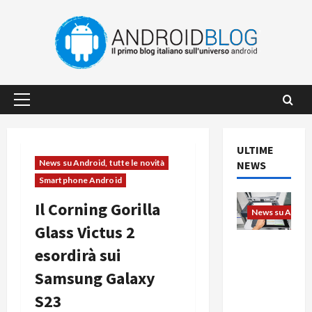
Vai
al
contenuto
Menu
principale
ULTIME
News su Android, tutte le novità
NEWS
Smartphone Android
Il Corning Gorilla
News su Android
Glass Victus 2
L’evoluzio
esordirà sui
ne
Samsung Galaxy
dell’uffici
o passa
S23
dal