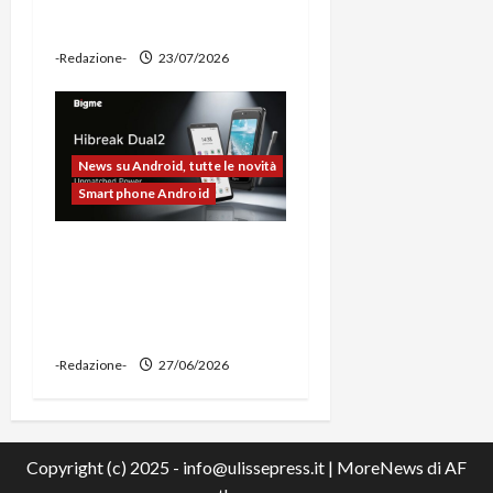
power bank
-Redazione-
23/07/2026
News su Android, tutte le novità
Smartphone Android
Bigme HiBreak Dual 2
pronto al lancio con la
novità del doppio display
(e-ink + LCD)
-Redazione-
27/06/2026
Copyright (c) 2025 - info@ulissepress.it
|
MoreNews
di AF