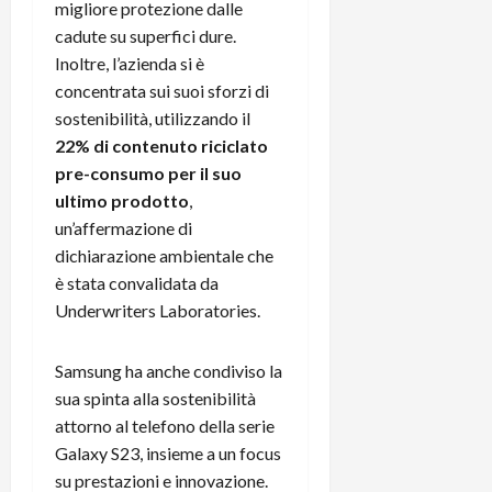
e
d
p
migliore protezione dalle
e
D
e
p
r
cadute su superfici dure.
a
r
i
c
Inoltre, l’azienda si è
y
A
o
i
concentrata sui suoi sforzi di
2
n
d
c
sostenibilità, utilizzando il
0
d
i
l
22% di contenuto riciclato
2
r
s
o
6
pre-consumo per il suo
o
p
c
i
l
ultimo prodotto
,
o
d
a
25/06/202
m
un’affermazione di
c
y
p
dichiarazione ambientale che
o
(
u
è stata convalidata da
n
e
t
Underwriters Laboratories.
s
-
e
c
i
r
h
n
Samsung ha anche condiviso la
e
e
k
f
sua spinta alla sostenibilità
r
+
u
attorno al telefono della serie
m
L
n
Galaxy S23, insieme a un focus
o
C
z
su prestazioni e innovazione.
C
D