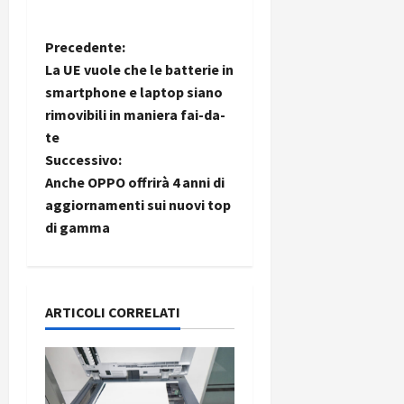
i
a
)
o
r
n
N
Precedente:
t
e
27/06/202
La UE vuole che le batterie in
a
p
a
smartphone e laptop siano
1
o
rimovibili in maniera fai-da-
3
w
v
0
te
e
0
r
i
Successivo:
b
Anche OPPO offrirà 4 anni di
g
a
26/06/202
aggiornamenti sui nuovi top
n
di gamma
a
k
z
23/07/202
i
ARTICOLI CORRELATI
o
n