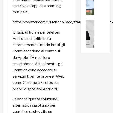
i
0
e
in arrivo all’app di streaming
B
a
c
r
l
musicale.
e
e
l
n
https://twitter.com/VNchocoTaco/status/16051440289
a
News su An
a
s
Offerte An
k
p
Un’app ufficiale per telefoni
L
i
D
r
e
Android semplificherà
o
u
o
m
n
a
enormemente il modo in cui gli
v
i
e
l
a
utenti accedono ai contenuti
g
B
2
:
da Apple TV+ sui loro
l
i
p
i
smartphone. Attualmente, gli
i
g
r
l
utenti devono accedere al
o
m
o
l
servizio tramite browser Web
r
e
n
u
i
come Chrome e Firefox sui
B
t
m
o
7
propri dispositivi Android.
o
i
f
P
a
n
Sebbene questa soluzione
f
r
l
a
e
o
alternativa sia ottima per
l
z
r
B
a
guardare di sfuggita un
i