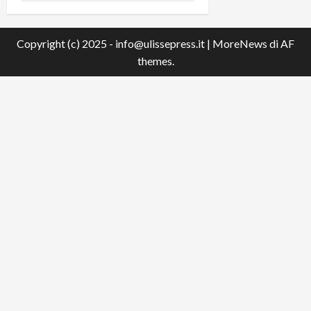
Copyright (c) 2025 - info@ulissepress.it
|
MoreNews
di AF
themes.