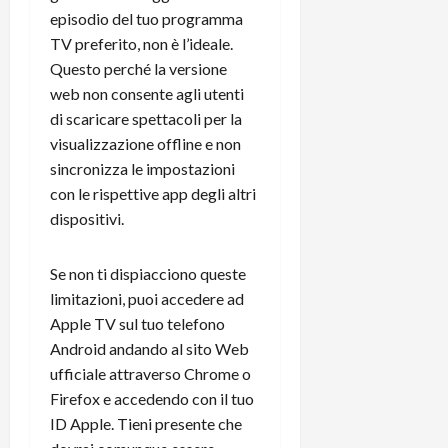
t
W
n
o
episodio del tuo programma
e
:
c
n
TV preferito, non è l’ideale.
S
i
i
e
Questo perché la versione
w
l
o
p
web non consente agli utenti
i
m
c
o
di scaricare spettacoli per la
t
i
o
t
c
visualizzazione offline e non
g
n
e
h
l
l
sincronizza le impostazioni
n
B
i
a
t
con le rispettive app degli altri
o
o
n
e
dispositivi.
t
r
o
,
p
e
v
s
Se non ti dispiacciono queste
e
-
i
u
r
b
limitazioni, puoi accedere ad
t
p
i
o
à
Apple TV sul tuo telefono
p
l
o
d
o
Android andando al sito Web
P
k
e
r
ufficiale attraverso Chrome o
r
r
l
t
Firefox e accedendo con il tuo
i
e
d
o
ID Apple. Tieni presente che
m
a
o
p