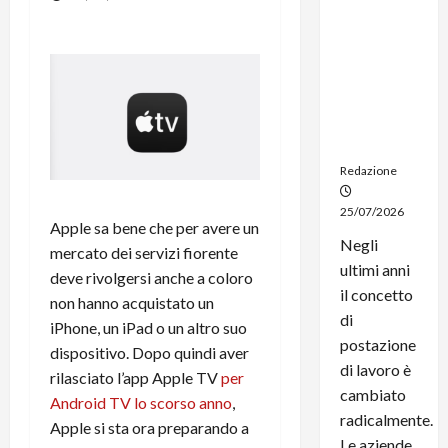
noleggio:
stampanti
multifunzi
one e
smartpho
ne sempre
aggiornati
Redazione
25/07/2026
Apple sa bene che per avere un
Negli
mercato dei servizi fiorente
ultimi anni
deve rivolgersi anche a coloro
il concetto
non hanno acquistato un
di
iPhone, un iPad o un altro suo
postazione
dispositivo. Dopo quindi aver
di lavoro è
rilasciato l’app Apple TV
per
cambiato
Android TV lo scorso anno
,
radicalmente.
Apple si sta ora preparando a
Le aziende