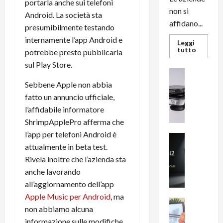
portarla anche sui telefoni
non si
Android. La società sta
affidano...
presumibilmente testando
internamente l’app Android e
Leggi
Leggi
tutto
potrebbe presto pubblicarla
di
più
sul Play Store.
su
News su An
L’evoluz
Recension
Sebbene Apple non abbia
dell’uffi
passa
R
fatto un annuncio ufficiale,
dal
a
noleggio
l’affidabile informatore
stampan
v
multifu
ShrimpApplePro afferma che
e
e
smartp
l’app per telefoni Android è
m
News su An
sempre
attualmente in beta test.
e
Smartphon
aggiorn
B
n
Rivela inoltre che l’azienda sta
i
F
anche lavorando
g
R
all’aggiornamento dell’app
m
1
Apple Music per Android
, ma
e
1
News su An
non abbiamo alcuna
H
Recension
0
informazione sulle modifiche
R