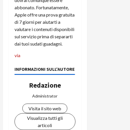
dovrai comunque essere
e
d
p
e
D
abbonato. Fortunatamente,
e
p
r
a
r
i
Apple offre una prova gratuita
c
y
A
o
i
di 7 giorni per aiutarti a
2
n
d
c
valutare i contenuti disponibili
0
d
i
l
sul servizio prima di separarti
2
r
s
o
dai tuoi sudati guadagni.
6
o
p
c
i
l
o
via
d
a
25/06/202
m
c
y
p
INFORMAZIONI SULL'AUTORE
o
(
u
n
e
t
Redazione
s
-
e
c
i
r
Administrator
h
n
e
e
k
f
Visita il sito web
r
+
u
m
L
n
Visualizza tutti gli
o
C
z
articoli
C
D