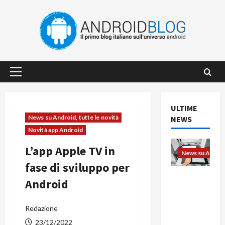
Vai
al
contenuto
Menu
principale
ULTIME
News su Android, tutte le novità
NEWS
Novità app Android
L’app Apple TV in
News su Android
fase di sviluppo per
L’evoluzio
Android
ne
dell’uffici
Redazione
o passa
dal
23/12/2022