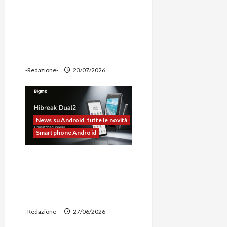
Ravemen FR1100 alla
prova: illuminazione
potente, supporto per
ciclocomputer e funzione
power bank
-Redazione-
23/07/2026
News su Android, tutte le novità
Smartphone Android
Bigme HiBreak Dual 2
pronto al lancio con la
novità del doppio display
(e-ink + LCD)
-Redazione-
27/06/2026