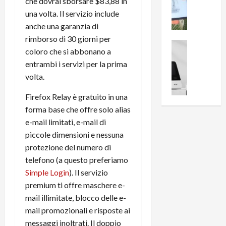
i
che dovrai sborsare $83,88 in
0
e
B
a
una volta. Il servizio include
c
r
l
anche una garanzia di
e
e
l
rimborso di 30 giorni per
n
a
News su An
a
coloro che si abbonano a
s
Offerte An
k
p
entrambi i servizi per la prima
L
i
D
r
e
volta.
o
u
o
m
n
a
v
Firefox Relay è gratuito in una
i
e
l
a
g
forma base che offre solo alias
B
2
:
l
i
e-mail limitati, e-mail di
p
i
i
g
r
l
piccole dimensioni e nessuna
o
m
o
l
protezione del numero di
r
e
n
u
telefono (a questo preferiamo
i
B
t
m
Simple Login
). Il servizio
o
7
o
i
premium ti offre maschere e-
f
P
a
n
mail illimitate, blocco delle e-
f
r
l
a
e
o
mail promozionali e risposte ai
l
z
r
B
a
messaggi inoltrati. Il doppio
i