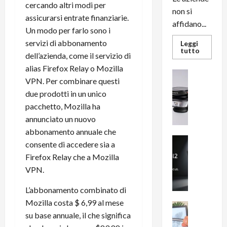
cercando altri modi per
non si
assicurarsi entrate finanziarie.
affidano...
Un modo per farlo sono i
servizi di abbonamento
Leggi
Leggi
tutto
dell’azienda, come il servizio di
di
più
alias Firefox Relay o Mozilla
su
News su An
L’evoluz
VPN. Per combinare questi
Recension
dell’uffi
passa
due prodotti in un unico
R
dal
a
pacchetto, Mozilla ha
noleggio
stampan
v
annunciato un nuovo
multifu
e
e
abbonamento annuale che
smartp
m
News su An
sempre
consente di accedere sia a
e
Smartphon
aggiorn
Firefox Relay che a Mozilla
B
n
VPN.
i
F
g
R
L’abbonamento combinato di
m
1
Mozilla costa $ 6,99 al mese
e
1
News su An
su base annuale, il che significa
H
Recension
0
R