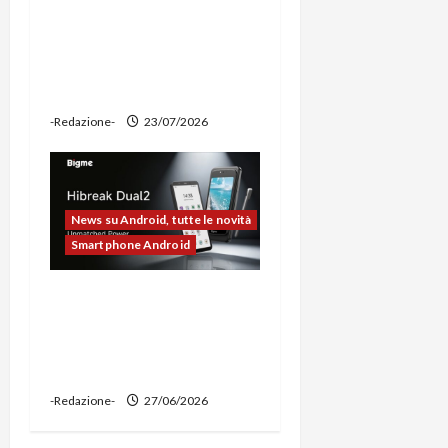
prova: illuminazione
potente, supporto per
ciclocomputer e funzione
power bank
-Redazione-
23/07/2026
News su Android, tutte le novità
Smartphone Android
Bigme HiBreak Dual 2
pronto al lancio con la
novità del doppio display
(e-ink + LCD)
-Redazione-
27/06/2026