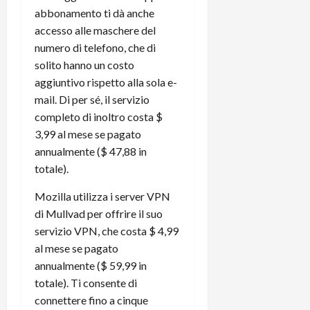
t
W
n
o
abbonamento ti dà anche
e
:
c
n
accesso alle maschere del
S
i
i
e
numero di telefono, che di
w
l
o
p
solito hanno un costo
i
m
c
o
aggiuntivo rispetto alla sola e-
t
i
o
t
c
mail. Di per sé, il servizio
g
n
e
h
l
l
completo di inoltro costa $
n
B
i
a
t
3,99 al mese se pagato
o
o
n
e
annualmente ($ 47,88 in
t
r
o
,
totale).
p
e
v
s
e
-
i
u
Mozilla utilizza i server VPN
r
b
t
p
di Mullvad per offrire il suo
i
o
à
p
servizio VPN, che costa $ 4,99
l
o
d
o
al mese se pagato
P
k
e
r
annualmente ($ 59,99 in
r
r
l
t
i
e
totale). Ti consente di
d
o
m
a
o
connettere fino a cinque
p