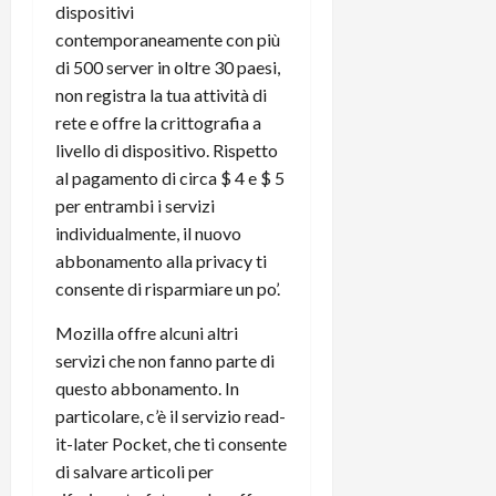
e
d
p
e
dispositivi
D
e
p
r
contemporaneamente con più
a
r
i
c
di 500 server in oltre 30 paesi,
y
A
o
i
non registra la tua attività di
2
n
d
c
rete e offre la crittografia a
0
d
i
l
2
livello di dispositivo. Rispetto
r
s
o
6
o
p
al pagamento di circa $ 4 e $ 5
c
i
l
o
per entrambi i servizi
d
a
25/06/202
m
individualmente, il nuovo
c
y
p
abbonamento alla privacy ti
o
(
u
consente di risparmiare un po’.
n
e
t
s
-
e
Mozilla offre alcuni altri
c
i
r
servizi che non fanno parte di
h
n
e
questo abbonamento. In
e
k
f
particolare, c’è il servizio read-
r
+
u
m
it-later Pocket, che ti consente
L
n
o
C
di salvare articoli per
z
C
D