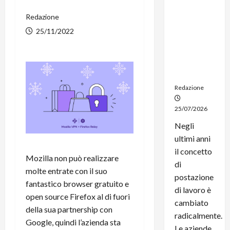
noleggio:
Redazione
stampanti
multifunzi
25/11/2022
one e
smartpho
ne sempre
aggiornati
Redazione
25/07/2026
Negli
ultimi anni
il concetto
Mozilla non può realizzare
di
molte entrate con il suo
postazione
fantastico browser gratuito e
di lavoro è
open source Firefox al di fuori
cambiato
della sua partnership con
radicalmente.
Google, quindi l’azienda sta
Le aziende