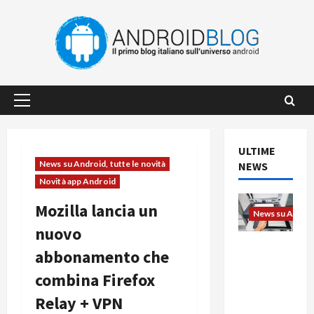
Vai
al
contenuto
Menu
principale
ULTIME
News su Android, tutte le novità
NEWS
Novità app Android
Mozilla lancia un
News su Android
nuovo
L’evoluzio
abbonamento che
ne
combina Firefox
dell’uffici
o passa
Relay + VPN
dal