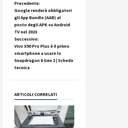
N
Precedente:
Google renderà obbligatori
a
gli App Bundle (AAB) al
posto degli APK su Android
v
TV nel 2023
i
Successivo:
Vivo X90 Pro Plus è il primo
g
smartphone a usare lo
Snapdragon 8 Gen 2 | Scheda
a
tecnica
z
i
ARTICOLI CORRELATI
o
n
e