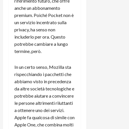
i
riferimento futuro, che offre
a
)
o
anche un abbonamento
r
n
premium. Poiché Pocket non è
t
e
27/06/202
un servizio incentrato sulla
a
p
privacy, ha senso non
1
o
includerlo per ora. Questo
3
w
0
potrebbe cambiare a lungo
e
0
r
termine, però.
b
a
26/06/202
In un certo senso, Mozilla sta
n
rispecchiando i pacchetti che
k
abbiamo visto in precedenza
da altre società tecnologiche e
23/07/202
potrebbe aiutare a convincere
le persone altrimenti riluttanti
a ottenere uno dei servizi.
Apple fa qualcosa di simile con
Apple One, che combina molti