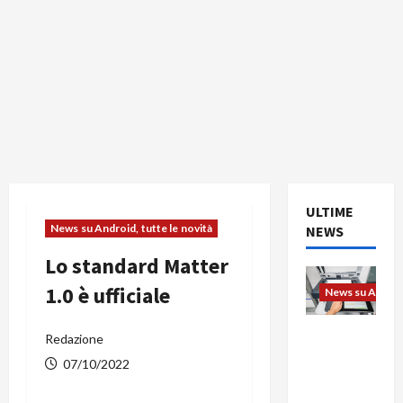
ULTIME
News su Android, tutte le novità
NEWS
Lo standard Matter
1.0 è ufficiale
News su Android
L’evoluzio
Redazione
ne
07/10/2022
dell’uffici
o passa