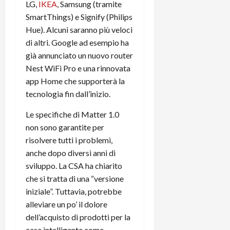
LG,
IKEA
, Samsung (tramite
r
B
a
i
t
W
SmartThings) e Signify (Philips
n
o
e
:
c
Hue). Alcuni saranno più veloci
n
S
i
i
e
di altri. Google ad esempio ha
w
l
o
p
già annunciato un nuovo router
i
m
c
o
Nest WiFi Pro e una rinnovata
t
i
o
t
app Home che supporterà la
c
g
n
e
tecnologia fin dall’inizio.
h
l
l
n
B
i
a
t
Le specifiche di Matter 1.0
o
o
n
e
non sono garantite per
t
r
o
,
p
risolvere tutti i problemi,
e
v
s
e
-
anche dopo diversi anni di
i
u
r
b
t
p
sviluppo. La CSA ha chiarito
i
o
à
p
che si tratta di una “versione
l
o
d
o
iniziale”. Tuttavia, potrebbe
P
k
e
r
alleviare un po’ il dolore
r
r
l
t
dell’acquisto di prodotti per la
i
e
d
o
casa intelligente come