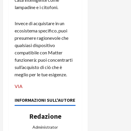
m
a
o
p
e
d
lampadine e i citofoni.
p
e
D
e
p
r
a
r
i
c
Invece di acquistare in un
y
A
o
i
ecosistema specifico, puoi
2
n
d
c
presumere ragionevole che
0
d
i
l
2
qualsiasi dispositivo
r
s
o
6
o
compatibile con Matter
p
c
i
l
o
funzionerà: puoi concentrarti
d
a
25/06/202
m
sull’acquisto di ciò che è
c
y
p
meglio per le tue esigenze.
o
(
u
n
e
t
VIA
s
-
e
c
i
r
INFORMAZIONI SULL'AUTORE
h
n
e
e
k
f
Redazione
r
+
u
m
L
n
Administrator
o
C
z