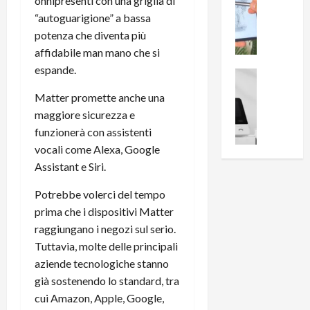
0
onnipresenti con una griglia di
R
i
0
“autoguarigione” a bassa
e
B
a
potenza che diventa più
c
r
l
affidabile man mano che si
e
e
l
espande.
n
a
News su An
a
s
Offerte An
k
p
Matter promette anche una
L
i
D
r
maggiore sicurezza e
e
o
u
o
funzionerà con assistenti
m
n
a
v
i
vocali come Alexa, Google
e
l
a
g
B
2
Assistant e Siri.
:
l
i
p
i
i
Potrebbe volerci del tempo
g
r
l
o
m
prima che i dispositivi Matter
o
l
r
e
n
u
raggiungano i negozi sul serio.
i
B
t
m
Tuttavia, molte delle principali
o
7
o
i
aziende tecnologiche stanno
f
P
a
n
già sostenendo lo standard, tra
f
r
l
a
cui Amazon, Apple, Google,
e
o
l
z