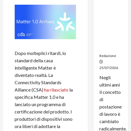
dal
noleggio:
stampanti
multifunzi
one e
smartpho
ne sempre
aggiornati
Dopo molteplici ritardi, lo
Redazione
standard della casa
intelligente Matter è
25/07/2026
diventato realtà. La
Negli
Connectivity Standards
ultimi anni
Alliance (CSA)
ha rilasciato
la
il concetto
specifica Matter 1.0 e ha
di
lanciato un programma di
postazione
certificazione del prodotto. I
di lavoro è
produttori di dispositivi sono
cambiato
ora liberi di adottare la
radicalmente.