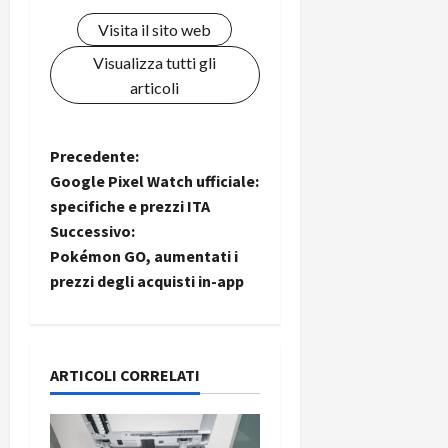
C
D
i
Visita il sito web
a
)
o
r
Visualizza tutti gli
n
t
e
articoli
27/06/202
a
p
1
o
3
w
N
Precedente:
0
e
Google Pixel Watch ufficiale:
0
r
a
specifiche e prezzi ITA
b
Successivo:
v
a
26/06/202
Pokémon GO, aumentati i
n
i
prezzi degli acquisti in-app
k
g
23/07/202
a
ARTICOLI CORRELATI
z