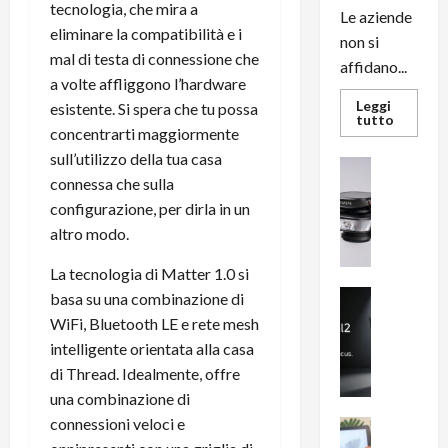
tecnologia, che mira a
Le aziende
eliminare la compatibilità e i
non si
mal di testa di connessione che
affidano...
a volte affliggono l’hardware
Leggi
esistente. Si spera che tu possa
Leggi
tutto
concentrarti maggiormente
di
più
sull’utilizzo della tua casa
su
News su An
L’evoluz
connessa che sulla
Recension
dell’uffi
passa
R
configurazione, per dirla in un
dal
a
noleggio
altro modo.
stampan
v
multifu
e
La tecnologia di Matter 1.0 si
e
smartp
m
News su An
basa su una combinazione di
sempre
e
Smartphon
aggiorn
WiFi, Bluetooth LE e rete mesh
B
n
intelligente orientata alla casa
i
F
di Thread. Idealmente, offre
g
R
una combinazione di
m
1
connessioni veloci e
e
1
News su An
H
Recension