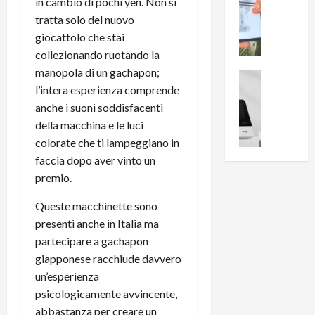
0
in cambio di pochi yen. Non si
R
i
0
tratta solo del nuovo
e
B
a
giocattolo che stai
c
r
l
collezionando ruotando la
e
e
l
manopola di un gachapon;
n
a
News su An
a
l’intera esperienza comprende
s
Offerte An
k
p
L
i
D
anche i suoni soddisfacenti
r
e
o
u
o
della macchina e le luci
m
n
a
v
colorate che ti lampeggiano in
i
e
l
a
faccia dopo aver vinto un
g
B
2
:
premio.
l
i
p
i
i
g
r
l
Queste macchinette sono
o
m
o
l
presenti anche in Italia ma
r
e
n
u
partecipare a gachapon
i
B
t
m
giapponese racchiude davvero
o
7
o
i
f
P
un’esperienza
a
n
f
r
l
psicologicamente avvincente,
a
e
o
l
z
abbastanza per creare un