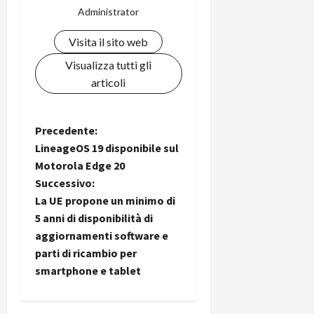
Administrator
Visita il sito web
Visualizza tutti gli
articoli
N
Precedente:
LineageOS 19 disponibile sul
a
Motorola Edge 20
Successivo:
v
La UE propone un minimo di
i
5 anni di disponibilità di
aggiornamenti software e
g
parti di ricambio per
smartphone e tablet
a
z