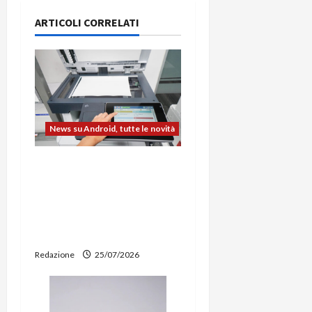
i
ARTICOLI CORRELATI
o
n
e
News su Android, tutte le novità
a
L’evoluzione dell’ufficio
r
passa dal noleggio:
t
stampanti multifunzione
e smartphone sempre
i
aggiornati
c
Redazione
25/07/2026
o