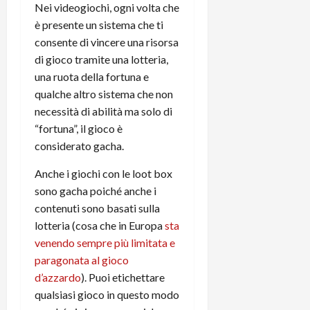
m
a
o
p
Nei videogiochi, ogni volta che
e
d
p
e
è presente un sistema che ti
D
e
p
r
consente di vincere una risorsa
a
r
i
c
di gioco tramite una lotteria,
y
A
o
i
2
una ruota della fortuna e
n
d
c
0
d
qualche altro sistema che non
i
l
2
r
s
o
necessità di abilità ma solo di
6
o
p
c
“fortuna”, il gioco è
i
l
o
considerato gacha.
d
a
25/06/202
m
c
y
p
Anche i giochi con le loot box
o
(
u
sono gacha poiché anche i
n
e
t
contenuti sono basati sulla
s
-
e
lotteria (cosa che in Europa
sta
c
i
r
venendo sempre più limitata e
h
n
e
paragonata al gioco
e
k
f
r
+
d’azzardo
). Puoi etichettare
u
m
L
n
qualsiasi gioco in questo modo
o
C
z