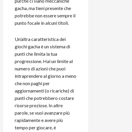
purché ci siano meccaniche
C
D
i
gacha, ma tieni presente che
a
)
o
potrebbe non essere sempre il
r
n
punto focale in alcuni titoli.
t
e
27/06/202
a
p
1
o
Un’altra caratteristica dei
3
w
giochi gacha è un sistema di
0
e
punti che limita la tua
0
r
progressione. Hai un limite al
b
numero di azioni che puoi
a
26/06/202
intraprendere al giorno a meno
n
che non paghi per
k
aggiornamenti (o ricariche) di
punti che potrebbero costare
23/07/202
risorse preziose. In altre
parole, se vuoi avanzare più
rapidamente e avere più
tempo per giocare, è