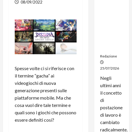
08/09/2022
dal
noleggio:
stampanti
multifunzi
one e
smartpho
ne sempre
aggiornati
Redazione
Spesse volte ci si riferisce con
25/07/2026
il termine “gacha” ai
Negli
videogiochi di nuova
ultimi anni
generazione presenti sulle
il concetto
piattaforme mobile. Ma che
di
cosa vuol dire tale termine e
postazione
quali sono i giochi che possono
di lavoro è
essere definiti così?
cambiato
radicalmente.