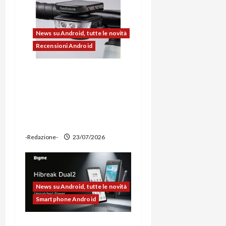
l
o
News su Android, tutte le novità
Recensioni Android
Ravemen FR1100 alla
prova: illuminazione
potente, supporto per
ciclocomputer e funzione
power bank
-Redazione-
23/07/2026
News su Android, tutte le novità
Smartphone Android
Bigme HiBreak Dual 2