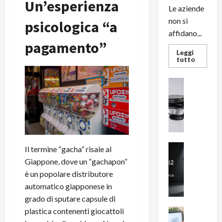
Un’esperienza
Le aziende
non si
psicologica “a
affidano...
pagamento”
Leggi
Leggi
tutto
di
più
su
News su An
L’evoluz
Recension
dell’uffi
passa
R
dal
a
noleggio
stampan
v
multifu
e
e
smartp
m
News su An
Il termine “gacha” risale al
sempre
e
Smartphon
aggiorn
Giappone, dove un “gachapon”
B
n
è un popolare distributore
i
F
automatico giapponese in
g
R
grado di sputare capsule di
m
1
e
plastica contenenti giocattoli
1
News su An
H
Recension