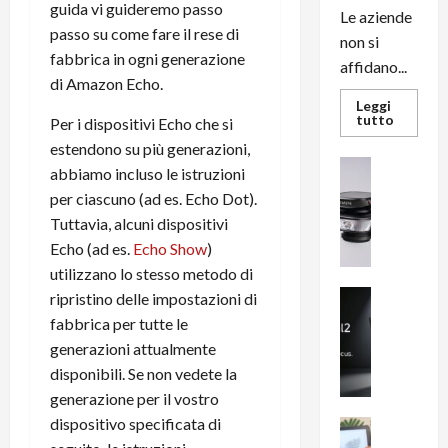
guida vi guideremo passo
Le aziende
passo su come fare il rese di
non si
fabbrica in ogni generazione
affidano...
di Amazon Echo.
Leggi
Leggi
tutto
Per i dispositivi Echo che si
di
più
estendono su più generazioni,
su
News su An
abbiamo incluso le istruzioni
L’evoluz
Recension
dell’uffi
per ciascuno (ad es. Echo Dot).
passa
R
dal
Tuttavia, alcuni dispositivi
a
noleggio
stampan
Echo (ad es.
Echo Show
)
v
multifu
e
utilizzano lo stesso metodo di
e
smartp
m
News su An
ripristino delle impostazioni di
sempre
e
Smartphon
aggiorn
fabbrica per tutte le
B
n
generazioni attualmente
i
F
disponibili. Se non vedete la
g
R
generazione per il vostro
m
1
dispositivo specificata di
e
1
News su An
H
Recension