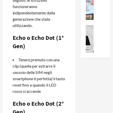
0
seguito, le istruzioni
R
i
0
funzioneranno
e
B
a
indipendentemente dalla
c
r
l
generazione che state
e
e
l
utilizzando.
n
a
News su An
a
s
Offerte An
k
p
Echo o Echo Dot (1°
L
i
D
r
e
o
u
o
Gen)
m
n
a
v
i
e
l
a
g
Tenere premuto con una
B
2
:
l
i
clip (quella per estrarre il
p
i
i
g
r
l
vassoio delle SIM negli
o
m
o
l
smartphone è perfetta) il tasto
r
e
n
u
reset fino a quando il LED
i
B
t
m
rosso si accende
o
7
o
i
f
P
a
n
Echo o Echo Dot (2°
f
r
l
a
e
o
Gen)
l
z