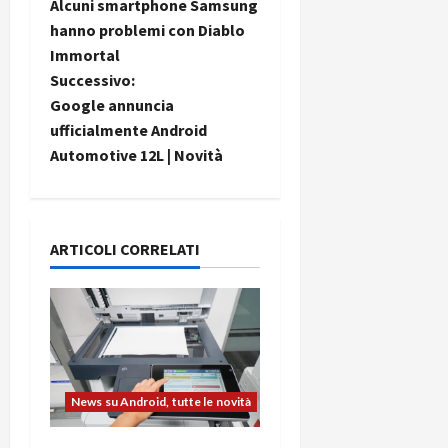
Alcuni smartphone Samsung
a
hanno problemi con Diablo
Immortal
v
Successivo:
i
Google annuncia
ufficialmente Android
g
Automotive 12L | Novità
a
z
ARTICOLI CORRELATI
i
o
n
e
News su Android, tutte le novità