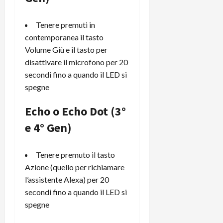
r
B
a
i
t
W
n
o
Tenere premuti in
e
:
c
n
S
contemporanea il tasto
i
i
e
w
l
Volume Giù e il tasto per
o
p
i
m
c
o
disattivare il microfono per 20
t
i
o
t
secondi fino a quando il LED si
c
g
n
e
spegne
h
l
l
n
B
i
a
t
Echo o Echo Dot (3°
o
o
n
e
t
e 4° Gen)
r
o
,
p
e
v
s
e
-
i
u
Tenere premuto il tasto
r
b
t
p
Azione (quello per richiamare
i
o
à
p
l
l’assistente Alexa) per 20
o
d
o
P
k
secondi fino a quando il LED si
e
r
r
r
l
t
spegne
i
e
d
o