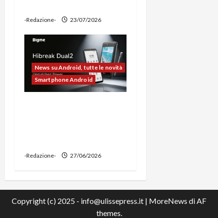
power bank
-Redazione-
23/07/2026
News su Android, tutte le novità
Smartphone Android
Bigme HiBreak Dual 2
pronto al lancio con la
novità del doppio display
(e-ink + LCD)
-Redazione-
27/06/2026
Copyright (c) 2025 - info@ulissepress.it
|
MoreNews
di AF
themes.