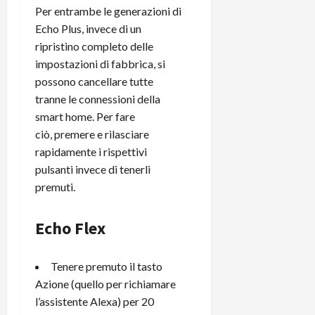
Per entrambe le generazioni di
C
D
i
a
)
Echo Plus, invece di un
o
r
n
ripristino completo delle
t
e
27/06/202
impostazioni di fabbrica, si
a
p
possono cancellare tutte
1
o
tranne le connessioni della
3
w
smart home. Per fare
0
e
ciò, premere e rilasciare
0
r
rapidamente i rispettivi
b
a
pulsanti invece di tenerli
26/06/202
n
premuti.
k
Echo Flex
23/07/202
Tenere premuto il tasto
Azione (quello per richiamare
l’assistente Alexa) per 20