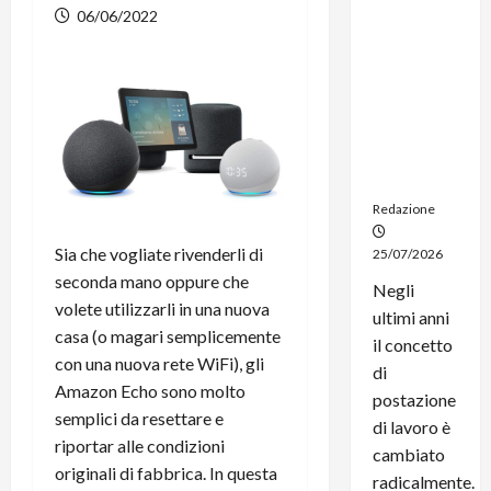
dal
06/06/2022
noleggio:
stampanti
multifunzi
one e
smartpho
ne sempre
aggiornati
Redazione
Sia che vogliate rivenderli di
25/07/2026
seconda mano oppure che
Negli
volete utilizzarli in una nuova
ultimi anni
casa (o magari semplicemente
il concetto
con una nuova rete WiFi), gli
di
Amazon Echo sono molto
postazione
semplici da resettare e
di lavoro è
riportar alle condizioni
cambiato
originali di fabbrica. In questa
radicalmente.