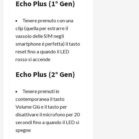
m
a
o
Echo Plus (1° Gen)
p
e
d
p
e
D
e
p
r
Tenere premuto con una
a
r
i
c
y
A
clip (quella per estrarre il
o
i
2
n
d
vassoio delle SIM negli
c
0
d
i
l
smartphone è perfetta) il tasto
2
r
s
o
reset fino a quando il LED
6
o
p
c
rosso si accende
i
l
o
d
a
25/06/202
m
Echo Plus (2° Gen)
c
y
p
o
(
u
n
e
t
Tenere premuti in
s
-
e
contemporanea il tasto
c
i
r
Volume Giù e il tasto per
h
n
e
disattivare il microfono per 20
e
k
f
secondi fino a quando il LED si
r
+
u
spegne
m
L
n
o
C
z