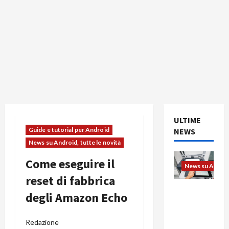
ULTIME
Guide e tutorial per Android
NEWS
News su Android, tutte le novità
Come eseguire il
News su Android
reset di fabbrica
L’evoluzio
degli Amazon Echo
ne
dell’uffici
Redazione
o passa