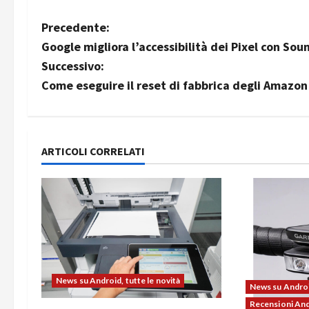
N
Precedente:
Google migliora l’accessibilità dei Pixel con So
a
Successivo:
v
Come eseguire il reset di fabbrica degli Amazon
i
g
ARTICOLI CORRELATI
a
z
i
o
News su Android, tutte le novità
n
News su Android
Recensioni An