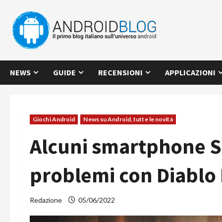
Vai
al
contenuto
NEWS
GUIDE
RECENSIONI
APPLICAZIONI
Giochi Android
News su Android, tutte le novità
Alcuni smartphone 
problemi con Diablo
Redazione
05/06/2022