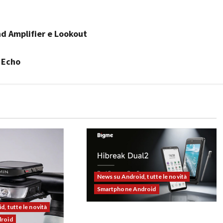
und Amplifier e Lookout
 Echo
News su Android, tutte le novità
Smartphone Android
, tutte le novità
Bigme HiBreak Dual 2 pronto al
droid