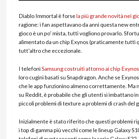
Diablo Immortal è forse
la più grande novità nei g
ragione: i fan aspettavano da anni questa new entry
gioco è un po’ mista, tutti vogliono provarlo. Sfo
alimentato da un chip Exynos (praticamente tutti qu
tutt’altro che eccezionale.
I telefoni
Samsung costruiti attorno ai chip Exynos
loro cugini basati su Snapdragon. Anche se Exynos 
che le app funzionino almeno correttamente. Ma ne
su Reddit, è probabile che gli utenti si imbattano in
piccoli problemi di texture a problemi di crash del 
Inizialmente è stato riferito che questi problemi r
i top di gamma più vecchi come le lineup Galaxy S
telefoni di punta recenti come la serie Galaxy S22.