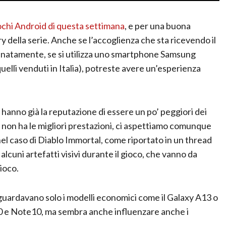
iochi Android di questa settimana
, e per una buona
 della serie. Anche se l’accoglienza che sta ricevendo il
rtunatamente, se si utilizza uno smartphone Samsung
elli venduti in Italia), potreste avere un’esperienza
hanno già la reputazione di essere un po’ peggiori dei
non ha le migliori prestazioni, ci aspettiamo comunque
l caso di Diablo Immortal, come riportato in un thread
 alcuni artefatti visivi durante il gioco, che vanno da
gioco.
iguardavano solo i modelli economici come il Galaxy A13 o
10 e Note10, ma sembra anche influenzare anche i