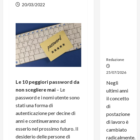
dal
20/03/2022
noleggio:
stampanti
multifunzi
one e
smartpho
ne sempre
aggiornati
Redazione
25/07/2026
Le 10 peggiori password da
Negli
non scegliere mai
– Le
ultimi anni
password e i nomi utente sono
il concetto
stati una forma di
di
autenticazione per decine di
postazione
anni e continueranno ad
di lavoro è
esserlo nel prossimo futuro. Il
cambiato
desiderio delle persone di
radicalmente.