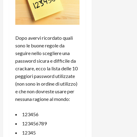
C
D
i
a
)
o
r
n
t
e
27/06/202
a
p
Dopo avervi ricordato quali
1
o
3
sono le buone regole da
w
0
seguire nello scegliere una
e
0
r
password sicura e difficile da
b
crackare, ecco la lista delle 10
a
26/06/202
peggiori password utilizzate
n
(non sono in ordine di utilizzo)
k
e che non dovreste usare per
nessuna ragione al mondo:
23/07/202
123456
123456789
12345