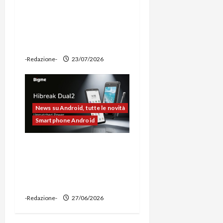
prova: illuminazione
potente, supporto per
ciclocomputer e funzione
power bank
-Redazione-
23/07/2026
News su Android, tutte le novità
Smartphone Android
Bigme HiBreak Dual 2
pronto al lancio con la
novità del doppio display
(e-ink + LCD)
-Redazione-
27/06/2026