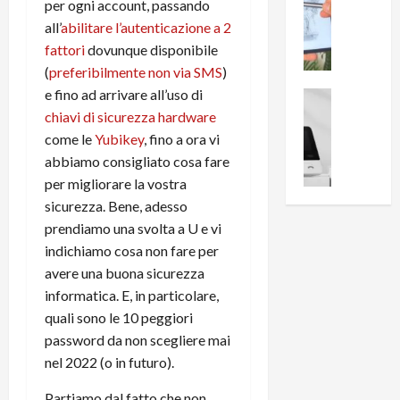
0
per ogni account, passando
R
i
0
all’
abilitare l’autenticazione a 2
e
B
a
fattori
dovunque disponibile
c
r
l
(
preferibilmente non via SMS
)
e
e
l
e fino ad arrivare all’uso di
n
a
News su An
a
s
Offerte An
k
chiavi di sicurezza hardware
p
L
i
D
r
come le
Yubikey
, fino a ora vi
e
o
u
o
abbiamo consigliato cosa fare
m
n
a
v
per migliorare la vostra
i
e
l
a
sicurezza. Bene, adesso
g
B
2
:
prendiamo una svolta a U e vi
l
i
p
i
i
indichiamo cosa non fare per
g
r
l
o
m
avere una buona sicurezza
o
l
r
e
n
u
informatica. E, in particolare,
i
B
t
m
quali sono le 10 peggiori
o
7
o
i
password da non scegliere mai
f
P
a
n
nel 2022 (o in futuro).
f
r
l
a
e
o
l
z
Partiamo dal fatto che non