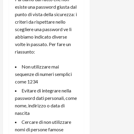
r
B
a
i
esiste una password giusta dal
t
W
n
o
punto di vista della sicurezza: i
e
:
c
n
criteri da rispettare nello
S
i
i
e
w
scegliere una password ve li
l
o
p
i
m
c
abbiamo indicato diverse
o
t
i
o
t
volte in passato. Per fare un
c
g
n
e
riassunto:
h
l
l
n
B
i
a
t
Non utilizzare mai
o
o
n
e
sequenze di numeri semplici
t
r
o
,
p
come 1234
e
v
s
e
-
i
u
Evitare di integrare nella
r
b
t
p
password dati personali, come
i
o
à
p
nome, indirizzo o data di
l
o
d
o
nascita
P
k
e
r
r
r
Cercare di non utilizzare
l
t
i
e
d
o
nomi di persone famose