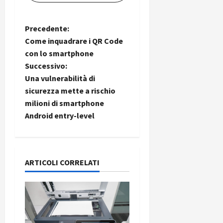
N
Precedente:
Come inquadrare i QR Code
a
con lo smartphone
Successivo:
v
Una vulnerabilità di
i
sicurezza mette a rischio
milioni di smartphone
g
Android entry-level
a
z
ARTICOLI CORRELATI
i
o
n