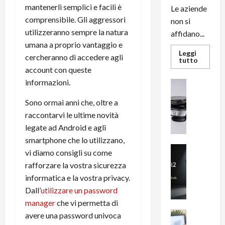
mantenerli semplici e facili è
Le aziende
comprensibile. Gli aggressori
non si
utilizzeranno sempre la natura
affidano...
umana a proprio vantaggio e
Leggi
cercheranno di accedere agli
Leggi
tutto
di
account con queste
più
su
informazioni.
News su An
L’evoluz
Recension
dell’uffi
Sono ormai anni che, oltre a
passa
R
dal
a
raccontarvi le ultime novità
noleggio
stampan
v
legate ad Android e agli
multifu
e
e
smartphone che lo utilizzano,
smartp
m
News su An
sempre
vi diamo consigli su come
e
Smartphon
aggiorn
rafforzare la vostra sicurezza
B
n
informatica e la vostra privacy.
i
F
Dall’
utilizzare un password
g
R
m
manager
che vi permetta di
1
e
1
News su An
avere una password univoca
H
Recension