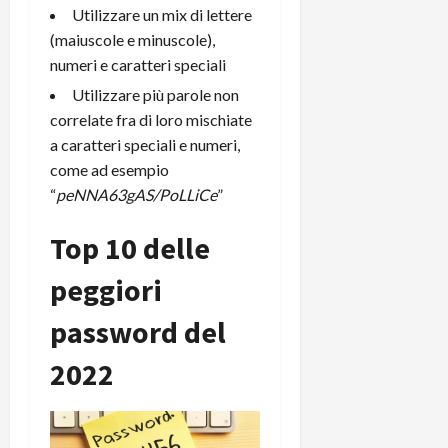
m
a
o
p
Utilizzare un mix di lettere
e
d
p
e
(maiuscole e minuscole),
D
e
p
r
numeri e caratteri speciali
a
r
i
c
y
A
o
i
Utilizzare più parole non
2
n
d
c
correlate fra di loro mischiate
0
d
i
l
a caratteri speciali e numeri,
2
r
s
o
come ad esempio
6
o
p
c
“
peNNA63gAS/PoLLiCe
”
i
l
o
d
a
25/06/202
m
Top 10 delle
c
y
p
o
(
u
peggiori
n
e
t
s
-
e
password del
c
i
r
h
n
e
2022
e
k
f
r
+
u
m
L
n
o
C
z