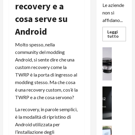
recovery e a
Le aziende
non si
cosa serve su
affidano...
Android
Leggi
Leggi
tutto
di
Molto spesso, nella
più
su
News su An
community del modding
L’evoluz
Recension
dell’uffi
Android, si sente dire che una
passa
R
dal
custom recovery come la
a
noleggio
stampan
TWRP è la porta di ingresso al
v
multifu
e
modding stesso. Ma che cosa
e
smartp
m
News su An
è una recovery custom, cos’è la
sempre
e
Smartphon
aggiorn
TWRP e a che cosa servono?
B
n
i
F
La recovery, in parole semplici,
g
R
è la modalità di ripristino di
m
1
Android utilizzata per
e
1
News su An
l’installazione degli
H
Recension