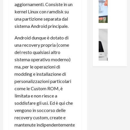
0
aggiornamenti. Consiste in un
R
i
0
kernel Linux con ramdisk su
e
B
a
c
r
una partizione separata dal
l
e
e
l
sistema Android principale.
n
a
News su An
a
s
Offerte An
Android dunque è dotato di
k
p
L
i
D
r
una recovery propria (come
e
o
u
o
del resto qualsiasi altro
m
n
a
v
sistema operativo moderno)
i
e
l
a
ma, per le operazioni di
g
B
2
:
modding e installazione di
l
i
p
i
personalizzazioni particolari
i
g
r
l
o
m
come le Custom ROM, è
o
l
r
e
n
limitata e non riesce a
u
i
B
t
m
soddisfare gli usi. Ed è qui che
o
7
o
i
vengono in soccorso delle
f
P
a
n
recovery custom, create e
f
r
l
a
mantenute indipendentemente
e
o
l
z