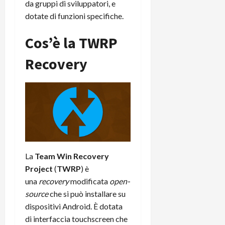
da gruppi di sviluppatori, e
r
B
a
i
t
dotate di funzioni specifiche.
W
n
o
e
:
c
n
S
Cos’è la TWRP
i
i
e
w
l
o
p
Recovery
i
m
c
o
t
i
o
t
c
g
n
e
h
l
l
n
B
i
a
t
o
o
n
e
t
r
o
,
p
e
v
s
e
-
i
u
La
Team Win Recovery
r
b
t
p
Project
(
TWRP
) è
i
o
à
p
l
una
recovery
modificata
open-
o
d
o
P
k
source
che si può installare su
e
r
r
r
l
t
dispositivi Android. È dotata
i
e
d
o
di interfaccia touchscreen che