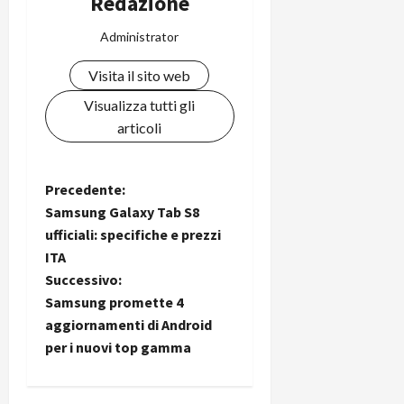
Redazione
Administrator
Visita il sito web
Visualizza tutti gli
articoli
N
Precedente:
Samsung Galaxy Tab S8
a
ufficiali: specifiche e prezzi
ITA
v
Successivo:
i
Samsung promette 4
aggiornamenti di Android
g
per i nuovi top gamma
a