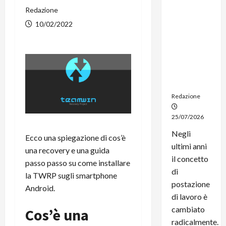
dal
Redazione
noleggio:
10/02/2022
stampanti
multifunzi
one e
smartpho
ne sempre
aggiornati
Redazione
25/07/2026
Negli
Ecco una spiegazione di cos’è
ultimi anni
una recovery e una guida
il concetto
passo passo su come installare
di
la TWRP sugli smartphone
postazione
Android.
di lavoro è
cambiato
Cos’è una
radicalmente.