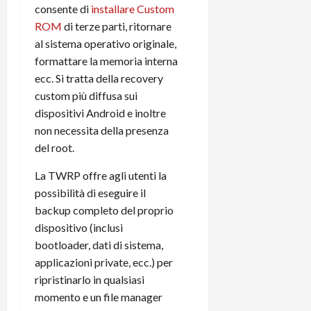
m
a
o
p
consente di
installare Custom
e
d
p
e
ROM
di terze parti, ritornare
D
e
p
r
al sistema operativo originale,
a
r
i
c
formattare la memoria interna
y
A
o
i
2
n
ecc. Si tratta della recovery
d
c
0
d
i
custom più diffusa sui
l
2
r
s
o
dispositivi Android e inoltre
6
o
p
c
non necessita della presenza
i
l
o
del root.
d
a
25/06/202
m
c
y
p
La TWRP offre agli utenti la
o
(
u
possibilità di eseguire il
n
e
t
backup completo del proprio
s
-
e
dispositivo (inclusi
c
i
r
bootloader, dati di sistema,
h
n
e
e
applicazioni private, ecc.) per
k
f
r
+
u
ripristinarlo in qualsiasi
m
L
n
momento e un file manager
o
C
z