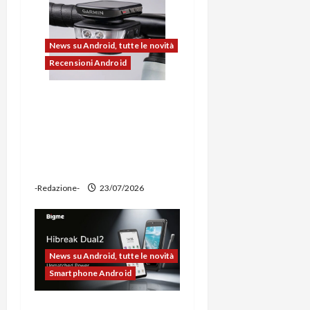
l
News su Android, tutte le novità
o
Recensioni Android
Ravemen FR1100 alla
prova: illuminazione
potente, supporto per
ciclocomputer e funzione
power bank
-Redazione-
23/07/2026
News su Android, tutte le novità
Smartphone Android
Bigme HiBreak Dual 2