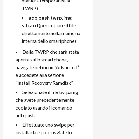
maniera temporanea la
TWRP)
adb push twrp
.
img
sdcard
(per copiare il file
direttamente nella memoria
interna dello smartphone)
Dalla TWRP che sarà stata
aperta sullo smartphone,
navigate nel menu “Advanced”
e accedete alla sezione
“Install Recovery Ramdisk”
Selezionate il file twrp.img
che avete precedentemente
copiato usando il comando
adb push
Effettuate uno swipe per
installarla e poi riavviate lo