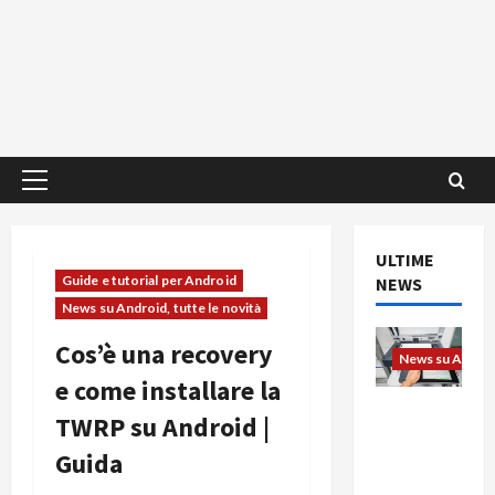
Menu
principale
ULTIME
Guide e tutorial per Android
NEWS
News su Android, tutte le novità
Cos’è una recovery
News su Android
e come installare la
L’evoluzio
TWRP su Android |
ne
Guida
dell’uffici
o passa