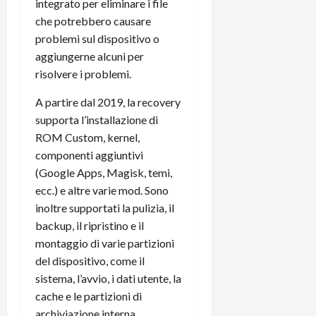
integrato per eliminare i file
C
D
i
che potrebbero causare
a
)
o
problemi sul dispositivo o
r
n
aggiungerne alcuni per
t
e
27/06/202
a
risolvere i problemi.
p
1
o
A partire dal 2019, la recovery
3
w
supporta l’installazione di
0
e
0
ROM Custom, kernel,
r
b
componenti aggiuntivi
a
26/06/202
(Google Apps, Magisk, temi,
n
ecc.) e altre varie mod. Sono
k
inoltre supportati la pulizia, il
backup, il ripristino e il
23/07/202
montaggio di varie partizioni
del dispositivo, come il
sistema, l’avvio, i dati utente, la
cache e le partizioni di
archiviazione interna.