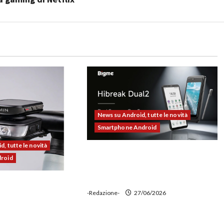
News su Android, tutte le novità
Smartphone Android
, tutte le novità
Bigme HiBreak Dual 2 pronto al
droid
lancio con la novità del doppio
display (e-ink + LCD)
00 alla prova:
-Redazione-
27/06/2026
e potente,
 ciclocomputer e
wer bank