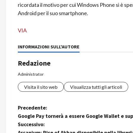
ricordata il motivo per cui Windows Phone si è spen
Android per il suo smartphone.
VIA
INFORMAZIONI SULL'AUTORE
Redazione
Administrator
Visita il sito web
Visualizza tutti gli articoli
N
Precedente:
Google Pay tornerà a essere Google Wallet e su
a
Successivo:
Arcanium: Rise of Akhan disponibile nella libreri