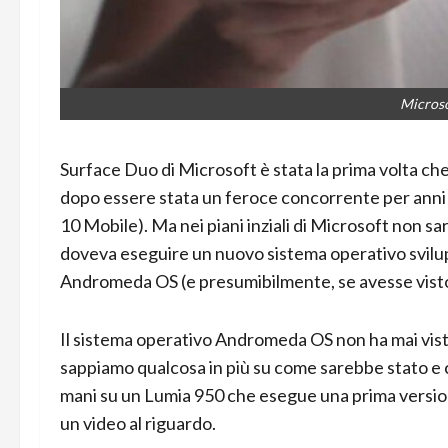
Microso
Surface Duo di Microsoft è stata la prima volta che 
dopo essere stata un feroce concorrente per an
10 Mobile). Ma nei piani inziali di Microsoft non s
doveva eseguire un nuovo sistema operativo svil
Andromeda OS (e presumibilmente, se avesse visto 
Il sistema operativo Andromeda OS non ha mai visto
sappiamo qualcosa in più su come sarebbe stato e
mani su un Lumia 950 che esegue una prima versio
un video al riguardo.