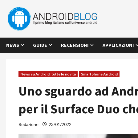
Vai
al
contenuto
NEWS
GUIDE
RECENSIONI
APPLICAZIONI
News su Android, tutte le novità
Smartphone Android
Uno sguardo ad Andr
per il Surface Duo ch
Redazione
23/01/2022