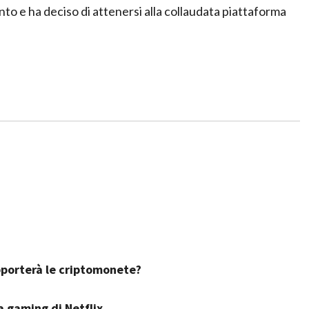
to e ha deciso di attenersi alla collaudata piattaforma
pporterà le criptomonete?
a gaming di Netflix