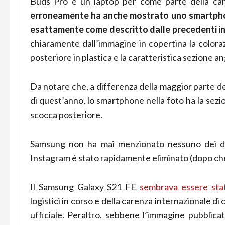
Buds Pro e un laptop per come parte della cam
erroneamente ha anche mostrato uno smartphon
esattamente come descritto dalle precedenti i
chiaramente dall’immagine in copertina la coloraz
posteriore in plastica e la caratteristica sezione a
Da notare che, a differenza della maggior parte de
di quest’anno, lo smartphone nella foto ha la sezi
scocca posteriore.
Samsung non ha mai menzionato nessuno dei dis
Instagram è stato rapidamente eliminato (dopo che i
Il Samsung Galaxy S21 FE
sembrava essere sta
logistici in corso e della carenza internazionale di
ufficiale. Peraltro, sebbene l’immagine pubbli