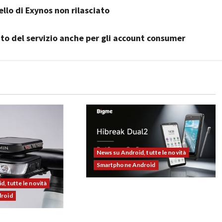
llo di Exynos non rilasciato
to del servizio anche per gli account consumer
News su Android, tutte le novità
Smartphone Android
, tutte le novità
Bigme HiBreak Dual 2 pronto al
droid
lancio con la novità del doppio
display (e-ink + LCD)
00 alla prova: