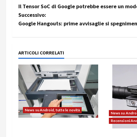
Il Tensor SoC di Google potrebbe essere un mode
a
Successivo:
v
Google Hangouts: prime avvisaglie si spegnimen
i
g
ARTICOLI CORRELATI
a
z
i
o
News su Android, tutte le novità
n
News su Android
Recensioni An
e
L’evoluzione dell’ufficio passa
dal noleggio: stampanti
Ravemen FR11