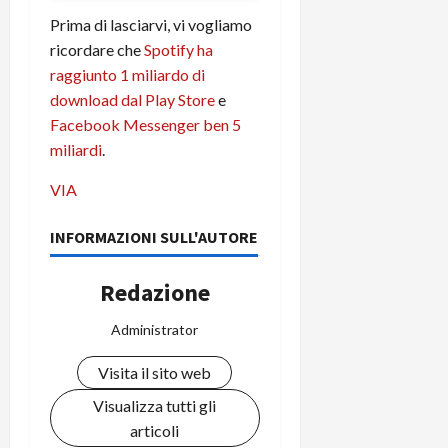
i
a
)
o
Prima di lasciarvi, vi vogliamo
r
n
ricordare che
Spotify ha
t
e
27/06/202
raggiunto 1 miliardo di
a
p
download dal Play Store
e
1
o
Facebook Messenger ben 5
3
w
miliardi
.
0
e
0
r
VIA
b
a
26/06/202
INFORMAZIONI SULL'AUTORE
n
k
Redazione
23/07/202
Administrator
Visita il sito web
Visualizza tutti gli
articoli