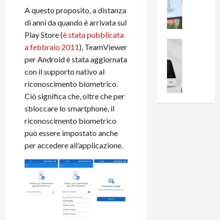
i
0
e
A questo proposito, a distanza
B
a
c
r
di anni da quando è arrivata sul
l
e
e
l
Play Store (
è stata pubblicata
n
a
News su An
a
a febbraio 2011
), TeamViewer
s
Offerte An
k
p
per Android è stata aggiornata
L
i
D
r
con il supporto nativo al
e
o
u
o
riconoscimento biometrico.
m
n
a
v
i
Ciò significa che, oltre che per
e
l
a
g
B
2
sbloccare lo smartphone, il
:
l
i
p
i
riconoscimento biometrico
i
g
r
l
può essere impostato anche
o
m
o
l
per accedere all’applicazione.
r
e
n
u
i
B
t
m
o
7
o
i
f
P
a
n
f
r
l
a
e
o
l
z
r
B
a
i