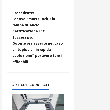
N
Precedente:
Lenovo Smart Clock 2 in
a
rampa di lancio |
Certificazione FCC
v
Successivo:
i
Google ora avverte nel caso
un topic sia “in rapida
g
evoluzione” per avere fonti
affidabili
a
z
i
ARTICOLI CORRELATI
o
n