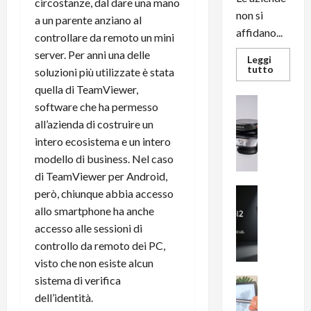
circostanze, dal dare una mano
non si
a un parente anziano al
affidano...
controllare da remoto un mini
server. Per anni una delle
Leggi
Leggi
tutto
soluzioni più utilizzate è stata
di
più
quella di TeamViewer,
su
News su An
software che ha permesso
L’evoluz
Recension
dell’uffi
all’azienda di costruire un
passa
R
dal
intero ecosistema e un intero
a
noleggio
stampan
modello di business. Nel caso
v
multifu
e
di TeamViewer per Android,
e
smartp
m
News su An
però, chiunque abbia accesso
sempre
e
Smartphon
aggiorn
allo smartphone ha anche
B
n
accesso alle sessioni di
i
F
controllo da remoto dei PC,
g
R
visto che non esiste alcun
m
1
sistema di verifica
e
1
News su An
H
Recension
0
dell’identità.
R