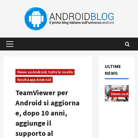
Vai
al
contenuto
Menu
principale
ULTIME
News su Android, tutte le novità
NEWS
Novità app Android
TeamViewer per
News su Android
Android si aggiorna
L’evoluzio
e, dopo 10 anni,
ne
aggiunge il
dell’uffici
o passa
supporto al
dal