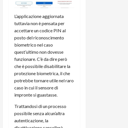
t
W
n
o
e
:
c
n
S
i
L’applicazione aggiornata
i
e
w
l
o
tuttavia non è pensata per
p
i
m
c
o
accettare un codice PIN al
t
i
o
t
posto del riconoscimento
c
g
n
e
biometrico nel caso
h
l
l
n
quest’ultimo non dovesse
B
i
a
t
funzionare. C’è da dire però
o
o
n
e
t
che è possibile disabilitare la
r
o
,
p
e
v
protezione biometrica, il che
s
e
-
i
u
potrebbe tornare utile nel raro
r
b
t
p
caso in cui il sensore di
i
o
à
p
impronte si guastasse.
l
o
d
o
P
k
e
r
Trattandosi di un processo
r
r
l
t
possibile senza alcun’altra
i
e
d
o
autenticazione, la
m
a
o
p
disattivazione cancellerà