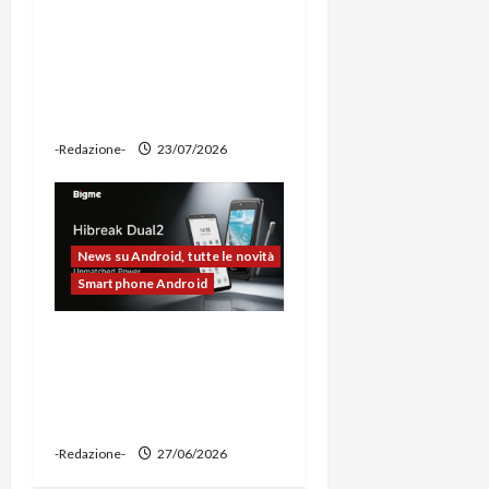
Ravemen FR1100 alla
prova: illuminazione
potente, supporto per
ciclocomputer e funzione
power bank
-Redazione-
23/07/2026
News su Android, tutte le novità
Smartphone Android
Bigme HiBreak Dual 2
pronto al lancio con la
novità del doppio display
(e-ink + LCD)
-Redazione-
27/06/2026