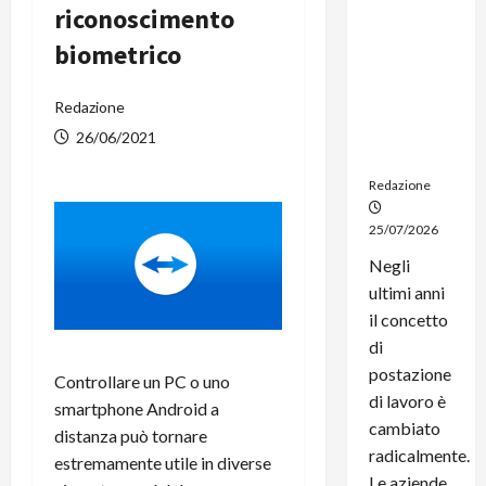
riconoscimento
noleggio:
stampanti
biometrico
multifunzi
one e
Redazione
smartpho
ne sempre
26/06/2021
aggiornati
Redazione
25/07/2026
Negli
ultimi anni
il concetto
di
postazione
Controllare un PC o uno
di lavoro è
smartphone Android a
cambiato
distanza può tornare
radicalmente.
estremamente utile in diverse
Le aziende