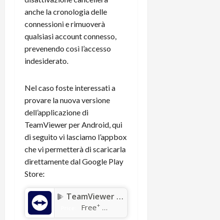
e
d
p
e
anche la cronologia delle
D
e
p
r
a
r
connessioni e rimuoverà
i
c
y
A
o
qualsiasi account connesso,
i
2
n
d
c
prevenendo così l’accesso
0
d
i
l
indesiderato.
2
r
s
o
6
o
p
c
Nel caso foste interessati a
i
l
o
d
provare la nuova versione
a
25/06/202
m
c
y
p
dell’applicazione di
o
(
u
TeamViewer per Android, qui
n
e
t
di seguito vi lasciamo l’appbox
s
-
e
che vi permetterà di scaricarla
c
i
r
direttamente dal Google Play
h
n
e
Store:
e
k
f
r
+
u
TeamViewer Remote Control
m
L
n
+
Free
o
C
Price:
z
C
D