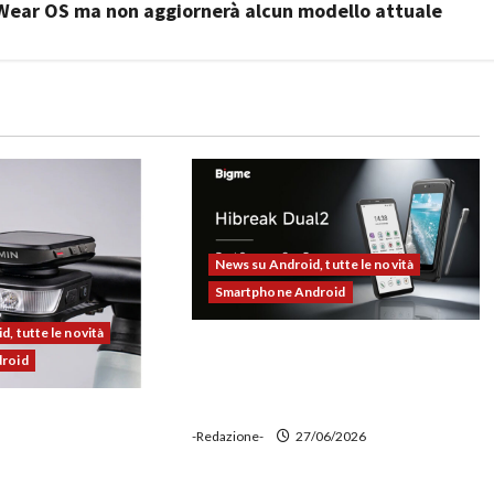
 Wear OS ma non aggiornerà alcun modello attuale
News su Android, tutte le novità
Smartphone Android
, tutte le novità
Bigme HiBreak Dual 2 pronto al
droid
lancio con la novità del doppio
display (e-ink + LCD)
00 alla prova:
-Redazione-
27/06/2026
e potente,
 ciclocomputer e