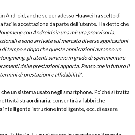
n Android, anche se per adesso Huawei ha scelto di
 facile accettazione da parte dell’utente. Ha detto che
di Hongmeng con Android sia una misura provvisoria.
ionali e sono arrivate sul mercato diverse applicazioni
 di tempo e dopo che queste applicazioni avranno un
 Hongmeng, gli utenti saranno in grado di sperimentare
oramenti delle prestazioni apporta. Penso che in futuro il
rmini di prestazioni e affidabilità
”.
 che un sistema usato negli smartphone. Poiché si tratta
nettività straordinaria: consentirà a fabbriche
a intelligente, istruzione intelligente, ecc. di essere
po. Tuttavia, Huawei sta ora lavorando con il mondo