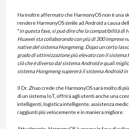
Ha inoltre affermato che HarmonyOS non è una ski
rendere HarmonyOS simile ad Android a causa della
“
in questa fase, si può dire che la compatibilità 
Huawei sta collaborando con più di 300 imprese naz
native del sistema Hongmeng. Dopo un certo lasso
grado di ottimizzazione più elevato con il sistema
ciò che è diverso dal sistema Android e quali migli
sistema Hongmeng supererà il sistema Android in te
Il Dr. Zhao crede che HarmonyOS sarà molto di più
di un sistema IoT, offrirà agli utenti anche una con
intelligenti, logistica intelligente, assistenza medic
raggiunti più velocemente e in maniera migliore.
Attualmente, HarmonyOS è ancora in fase di svilup