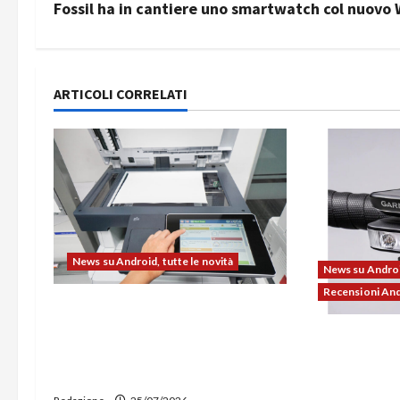
v
Fossil ha in cantiere uno smartwatch col nuovo
i
g
ARTICOLI CORRELATI
a
z
i
o
News su Android, tutte le novità
n
News su Android
Recensioni An
e
L’evoluzione dell’ufficio passa
dal noleggio: stampanti
Ravemen FR11
a
multifunzione e smartphone
illuminazion
sempre aggiornati
r
supporto per