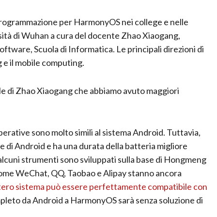
di programmazione per HarmonyOS nei college e nelle
versità di Wuhan a cura del docente Zhao Xiaogang,
ftware, Scuola di Informatica. Le principali direzioni di
 e il mobile computing.
role di Zhao Xiaogang che abbiamo avuto maggiori
 operative sono molto simili al sistema Android. Tuttavia,
i Android e ha una durata della batteria migliore
e alcuni strumenti sono sviluppati sulla base di Hongmeng
come WeChat, QQ, Taobao e Alipay stanno ancora
ntero sistema può essere perfettamente compatibile con
ompleto da Android a HarmonyOS sarà senza soluzione di