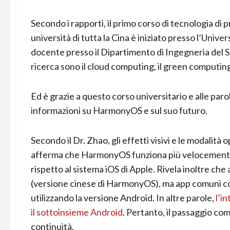
Secondo i rapporti, il primo corso di tecnologia 
università di tutta la Cina è iniziato presso l’Uni
docente presso il Dipartimento di Ingegneria del So
ricerca sono il cloud computing, il green computing
Ed è grazie a questo corso universitario e alle pa
informazioni su HarmonyOS e sul suo futuro.
Secondo il Dr. Zhao, gli effetti visivi e le modalità
afferma che HarmonyOS funziona più velocemente d
rispetto al sistema iOS di Apple. Rivela inoltre ch
(versione cinese di HarmonyOS), ma app comuni 
utilizzando la versione Android. In altre parole,
l’i
il sottoinsieme Android
. Pertanto, il passaggio c
continuità.