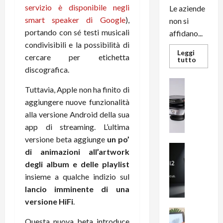
servizio è disponibile negli
Le aziende
smart speaker di Google
),
non si
portando con sé testi musicali
affidano...
condivisibili e la possibilità di
Leggi
cercare per etichetta
Leggi
tutto
di
discografica.
più
su
News su An
L’evoluz
Tuttavia, Apple non ha finito di
Recension
dell’uffi
passa
aggiungere nuove funzionalità
R
dal
a
alla versione Android della sua
noleggio
stampan
v
app di streaming. L’ultima
multifu
e
e
versione beta aggiunge
un po’
smartp
m
News su An
sempre
di animazioni all’artwork
e
Smartphon
aggiorn
degli album e delle playlist
B
n
insieme a qualche indizio sul
i
F
lancio imminente di una
g
R
m
1
versione HiFi
.
e
1
News su An
Questa nuova beta introduce
H
Recension