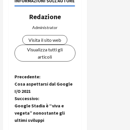
INFORMAZIONI SULL'AUTORE
Redazione
Administrator
Visita il sito web
Visualizza tutti gli
articoli
N
Precedente:
Cosa aspettarsi dal Google
a
I/O 2021
Successivo:
v
Google Stadia è “viva e
i
vegeta” nonostante gli
ultimi sviluppi
g