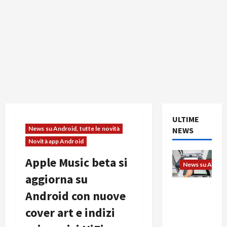
ULTIME
News su Android, tutte le novità
NEWS
Novità app Android
Apple Music beta si
News su Android
aggiorna su
L’evoluzio
Android con nuove
ne
cover art e indizi
dell’uffici
o passa