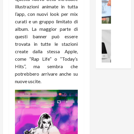
0
R
i
illustrazioni animate in tutta
0
e
B
a
l’app, con nuovi look per mix
c
r
l
curati e un gruppo limitato di
e
e
l
album. La maggior parte di
n
a
News su An
a
questi banner può essere
s
Offerte An
k
p
trovata in tutte le stazioni
L
i
D
r
e
create dalla stessa Apple,
o
u
o
m
n
a
come “Rap Life” o “Today’s
v
i
e
l
a
Hits”, ma sembra che
g
B
2
:
potrebbero arrivare anche su
l
i
p
i
nuove uscite.
i
g
r
l
o
m
o
l
r
e
n
u
i
B
t
m
o
7
o
i
f
P
a
n
f
r
l
a
e
o
l
z