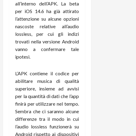
m
a
o
p
all’interno dell’APK. La beta
e
d
p
e
per iOS 14.6 ha già attirato
D
e
p
r
l’attenzione su alcune opzioni
a
r
i
c
nascoste relative all’audio
y
A
o
i
2
lossless, per cui gli indizi
n
d
c
0
d
i
trovati nella versione Android
l
2
r
s
o
vanno a confermare tale
6
o
p
c
ipotesi.
i
l
o
d
a
25/06/202
m
L’APK contiene il codice per
c
y
p
o
abilitare musica di qualità
(
u
n
e
superiore, insieme ad avvisi
t
s
-
e
per la quantità di dati che l’app
c
i
r
finirà per utilizzare nel tempo.
h
n
e
Sembra che ci saranno alcune
e
k
f
differenze tra il modo in cui
r
+
u
l’audio lossless funzionerà su
m
L
n
Android rispetto ai dispositivi
o
C
z