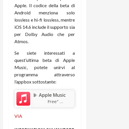
C
D
Apple. Il codice della beta di
i
a
)
o
Android menziona solo
r
n
lossless e hi-fi lossless, mentre
t
e
27/06/202
iOS 14.6 include il supporto sia
a
p
per Dolby Audio che per
1
o
Atmos.
3
w
0
e
Se siete interessati a
0
r
quest’ultima beta di Apple
b
Music, potete unirvi al
a
26/06/202
programma attraverso
n
l’appbox sottostante:
k
Apple Music
23/07/202
+
Free
Price:
VIA