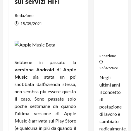
sui servizi HiFi
dal
noleggio:
Redazione
stampanti
multifunzi
15/05/2021
one e
smartpho
ne sempre
aggiornati
Redazione
Sebbene in passato la
25/07/2026
versione Android di Apple
Music
sia stata un po’
Negli
snobbata dall’azienda stessa,
ultimi anni
non sembra più essere questo
il concetto
il caso. Sono passate solo
di
poche settimane da quando
postazione
l’ultima versione di Apple
di lavoro è
Music è arrivata sul Play Store
cambiato
(e qualcuna in più da quando il
radicalmente.