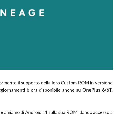
iormente il supporto della loro Custom ROM in versione
aggiornamenti è ora disponibile anche su
OnePlus 6/6T,
che amiamo di Android 11 sulla sua ROM, dando accesso a