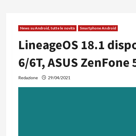
News su Android, tutte le novità
Smartphone Android
LineageOS 18.1 disp
6/6T, ASUS ZenFone 5
Redazione
29/04/2021