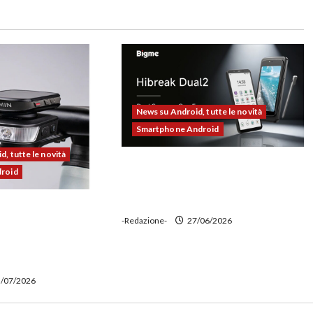
News su Android, tutte le novità
Smartphone Android
, tutte le novità
Bigme HiBreak Dual 2 pronto al
droid
lancio con la novità del doppio
display (e-ink + LCD)
00 alla prova:
-Redazione-
27/06/2026
e potente,
 ciclocomputer e
wer bank
/07/2026