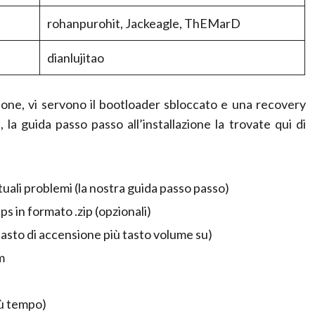
rohanpurohit, Jackeagle, ThEMarD
dianlujitao
one, vi servono il bootloader sbloccato e una recovery
a guida passo passo all’installazione la trovate qui di
uali problemi (
la nostra guida passo passo
)
s in formato .zip
(opzionali)
tasto di accensione più tasto volume su)
m
iù tempo)