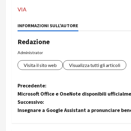
VIA
INFORMAZIONI SULL'AUTORE
Redazione
Administrator
Visita il sito web
Visualizza tutti gli articoli
N
Precedente:
Microsoft Office e OneNote disponibili ufficialm
a
Successivo:
v
Insegnare a Google Assistant a pronunciare bene i
i