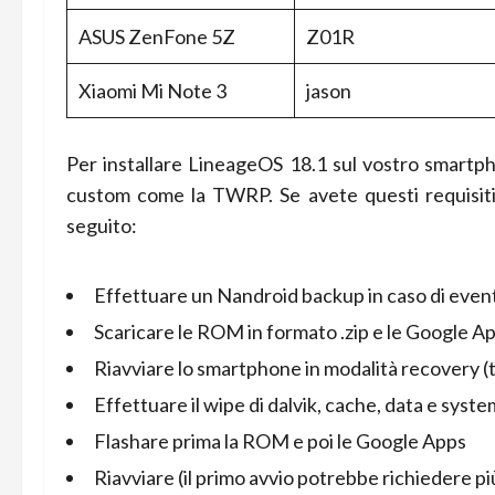
ASUS ZenFone 5Z
Z01R
Xiaomi Mi Note 3
jason
Per installare LineageOS 18.1 sul vostro smartph
custom come la TWRP. Se avete questi requisiti, l
seguito:
Effettuare un Nandroid backup in caso di event
Scaricare le ROM in formato .zip e le
Google App
Riavviare lo smartphone in modalità recovery (
Effettuare il wipe di dalvik, cache, data e syste
Flashare prima la ROM e poi le Google Apps
Riavviare (il primo avvio potrebbe richiedere p