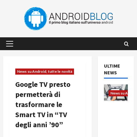
Vai
al
contenuto
Menu
principale
ULTIME
News su Android, tutte le novità
NEWS
Google TV presto
permetterà di
News su Android
trasformare le
L’evoluzio
Smart TV in “TV
ne
dell’uffici
degli anni ’90”
o passa
dal