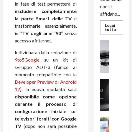
in fase di test permetterà di
non si
escludere completamente
affidano...
la parte Smart delle TV
e
Leggi
trasformarle, essenzialmente,
Leggi
tutto
in “
TV degli anni ’90
” senza
di
più
accesso a internet.
su
News su An
L’evoluz
Recension
dell’uffi
Individuata dalla redazione di
passa
R
dal
9to5Google
su un kit di
a
noleggio
stampan
sviluppo ADT-3 (l’unico al
v
multifu
e
momento compatibile con la
e
smartp
m
News su An
Developer Preview di Android
sempre
e
Smartphon
aggiorn
12
), la nuova modalità sarà
B
n
disponibile come opzione
i
F
durante il processo di
g
R
configurazione iniziale sui
m
1
televisori forniti con Google
e
1
News su An
H
Recension
TV
(dopo non sarà possibile
0
R