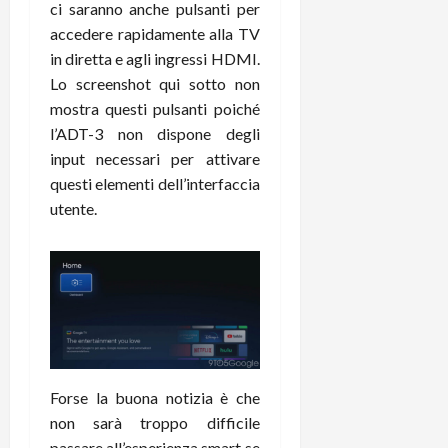
e
d
p
e
ci saranno anche pulsanti per
D
e
p
r
accedere rapidamente alla TV
a
r
i
c
in diretta e agli ingressi HDMI.
y
A
o
i
Lo screenshot qui sotto non
2
n
d
c
mostra questi pulsanti poiché
0
d
i
l
l’ADT-3 non dispone degli
2
r
s
o
6
o
input necessari per attivare
p
c
i
l
questi elementi dell’interfaccia
o
d
a
25/06/202
m
utente.
c
y
p
o
(
u
n
e
t
s
-
e
c
i
r
h
n
e
e
k
f
r
+
u
Forse la buona notizia è che
m
L
n
o
non sarà troppo difficile
C
z
C
D
passare all’esperienza smart se