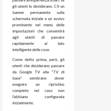
i
a
)
o
gli utenti lo desiderano. C’è un
r
n
banner permanente sulla
t
e
27/06/202
schermata iniziale e un avviso
a
p
prominente nel menu delle
1
o
impostazioni che consentirà
3
w
agli utenti di passare
0
e
0
rapidamente al lato
r
b
intelligente delle cose.
a
26/06/202
Come detto prima, però, gli
n
k
utenti che desiderano passare
da Google TV alla “TV di
23/07/202
base” sembrano dover
eseguire un ripristino
completo nel caso non
l’abbiano configurata
inizialmente.