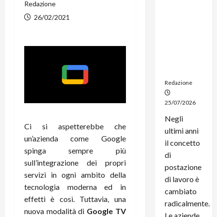
Redazione
noleggio:
stampanti
26/02/2021
multifunzi
one e
smartpho
ne sempre
aggiornati
Redazione
25/07/2026
Negli
Ci si aspetterebbe che
ultimi anni
un’azienda come Google
il concetto
spinga sempre più
di
sull’integrazione dei propri
postazione
servizi in ogni ambito della
di lavoro è
tecnologia moderna ed in
cambiato
effetti è così. Tuttavia, una
radicalmente.
nuova modalità di
Google TV
Le aziende