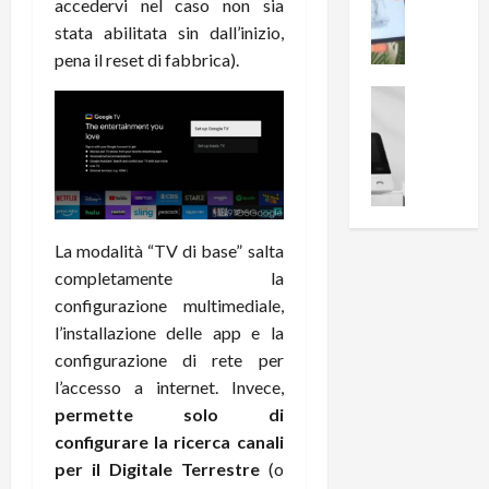
i
0
accedervi nel caso non sia
e
B
a
stata abilitata sin dall’inizio,
c
r
l
pena il reset di fabbrica).
e
e
l
n
a
News su An
a
s
Offerte An
k
p
L
i
D
r
e
o
u
o
m
n
a
v
i
e
l
a
g
B
2
:
La modalità “TV di base” salta
l
i
p
i
completamente la
i
g
r
l
configurazione multimediale,
o
m
o
l
r
l’installazione delle app e la
e
n
u
i
B
configurazione di rete per
t
m
o
7
o
i
l’accesso a internet. Invece,
f
P
a
n
permette solo di
f
r
l
a
configurare la ricerca canali
e
o
l
z
per il Digitale Terrestre
(o
r
B
a
i