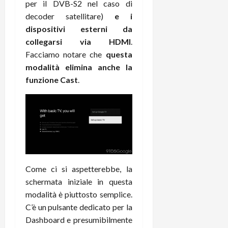
per il DVB-S2 nel caso di
t
W
n
o
decoder satellitare)
e i
e
:
c
n
S
i
dispositivi esterni da
i
e
w
l
o
collegarsi via HDMI
.
p
i
m
c
o
Facciamo notare che
questa
t
i
o
t
modalità elimina anche la
c
g
n
e
funzione Cast
.
h
l
l
n
B
i
a
t
o
o
n
e
t
r
o
,
p
e
v
s
e
-
i
u
r
b
t
p
i
o
à
p
Come ci si aspetterebbe, la
l
o
d
o
schermata iniziale in questa
P
k
e
r
modalità è piuttosto semplice.
r
r
l
t
i
C’è un pulsante dedicato per la
e
d
o
m
a
Dashboard e presumibilmente
o
p