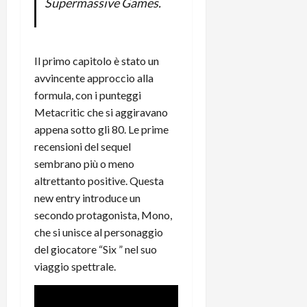
Supermassive Games.
t
W
n
o
e
:
c
n
S
i
i
e
w
l
o
p
Il primo capitolo è stato un
i
m
c
o
avvincente approccio alla
t
i
o
t
formula, con i punteggi
c
g
n
e
Metacritic che si aggiravano
h
l
l
n
B
i
appena sotto gli 80. Le prime
a
t
o
o
n
recensioni del sequel
e
t
r
o
,
sembrano più o meno
p
e
v
s
altrettanto positive. Questa
e
-
i
u
new entry introduce un
r
b
t
p
secondo protagonista, Mono,
i
o
à
p
che si unisce al personaggio
l
o
d
o
P
del giocatore “Six ” nel suo
k
e
r
r
r
l
viaggio spettrale.
t
i
e
d
o
m
a
o
p