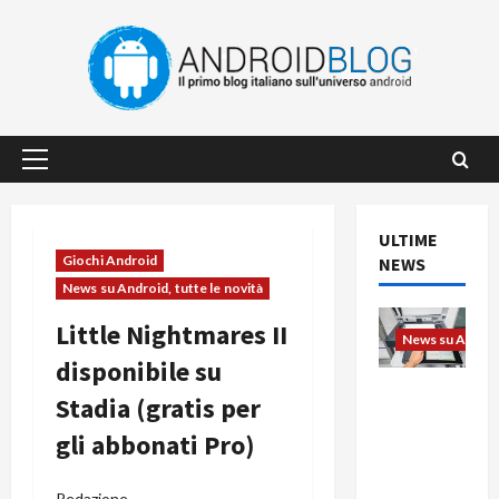
Vai
al
contenuto
Menu
principale
ULTIME
Giochi Android
NEWS
News su Android, tutte le novità
Little Nightmares II
News su Android
disponibile su
L’evoluzio
Stadia (gratis per
ne
gli abbonati Pro)
dell’uffici
o passa
dal
Redazione