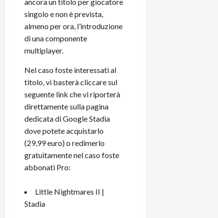
i
ancora un titolo per giocatore
a
)
o
singolo e non è prevista,
r
n
almeno per ora, l’introduzione
t
e
27/06/202
di una componente
a
p
multiplayer.
1
o
3
w
Nel caso foste interessati al
0
e
titolo, vi basterà cliccare sul
0
r
seguente link che vi riporterà
b
direttamente sulla pagina
a
26/06/202
n
dedicata di Google Stadia
k
dove potete acquistarlo
(29,99 euro) o redimerlo
23/07/202
gratuitamente nel caso foste
abbonati Pro:
Little Nightmares II |
Stadia