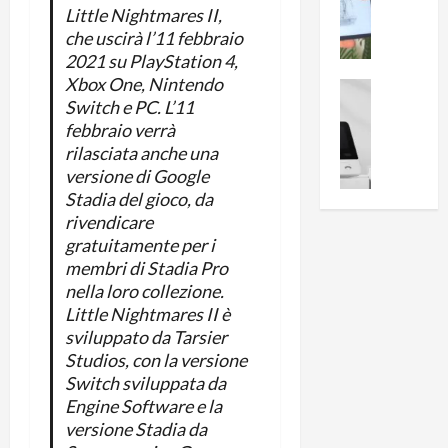
i
0
Little Nightmares II,
e
B
a
che uscirà l’11 febbraio
c
r
l
2021 su PlayStation 4,
e
e
l
Xbox One, Nintendo
n
a
News su An
a
Switch e PC. L’11
s
Offerte An
k
p
L
febbraio verrà
i
D
r
e
rilasciata anche una
o
u
o
m
n
versione di Google
a
v
i
e
Stadia del gioco, da
l
a
g
B
2
rivendicare
:
l
i
p
gratuitamente per i
i
i
g
r
l
membri di Stadia Pro
o
m
o
l
nella loro collezione.
r
e
n
u
Little Nightmares II è
i
B
t
m
sviluppato da Tarsier
o
7
o
i
Studios, con la versione
f
P
a
n
Switch sviluppata da
f
r
l
a
Engine Software e la
e
o
l
z
versione Stadia da
r
B
a
i