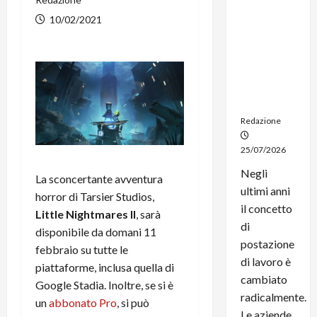
noleggio:
10/02/2021
stampanti
multifunzi
one e
smartpho
ne sempre
aggiornati
Redazione
25/07/2026
Negli
La sconcertante avventura
ultimi anni
horror di Tarsier Studios,
il concetto
Little Nightmares II
, sarà
di
disponibile da domani 11
postazione
febbraio su tutte le
di lavoro è
piattaforme, inclusa quella di
cambiato
Google Stadia. Inoltre, se si è
radicalmente.
un
abbonato Pro
, si può
Le aziende