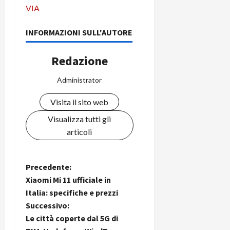
VIA
INFORMAZIONI SULL'AUTORE
Redazione
Administrator
Visita il sito web
Visualizza tutti gli
articoli
N
Precedente:
Xiaomi Mi 11 ufficiale in
a
Italia: specifiche e prezzi
Successivo:
v
Le città coperte dal 5G di