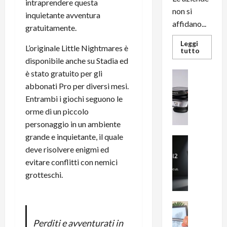
intraprendere questa
non si
inquietante avventura
affidano...
gratuitamente.
Leggi
L’originale Little Nightmares è
Leggi
tutto
di
disponibile anche su Stadia ed
più
su
è stato gratuito per gli
News su An
L’evoluz
Recension
abbonati Pro per diversi mesi.
dell’uffi
passa
R
Entrambi i giochi seguono le
dal
a
noleggio
orme di un piccolo
stampan
v
multifu
personaggio in un ambiente
e
e
smartp
grande e inquietante, il quale
m
News su An
sempre
deve risolvere enigmi ed
e
Smartphon
aggiorn
B
n
evitare conflitti con nemici
i
F
grotteschi.
g
R
m
1
e
1
News su An
H
Recension
0
Perditi e avventurati in
R