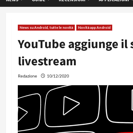
News su Android, tutte le novità
Novità app Android
YouTube aggiunge il 
livestream
Redazione
10/12/2020