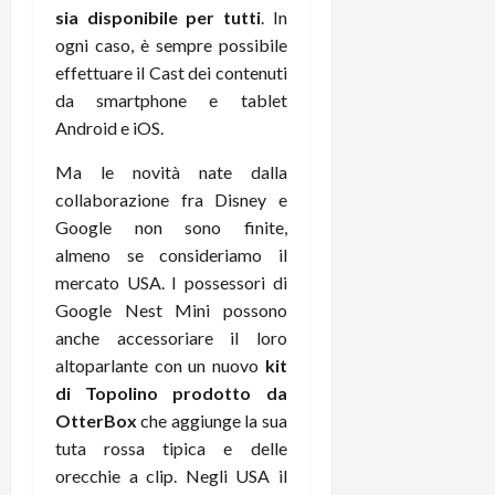
t
W
n
sia disponibile per tutti
. In
o
e
:
c
n
ogni caso, è sempre possibile
S
i
i
e
effettuare il Cast dei contenuti
w
l
o
p
da smartphone e tablet
i
m
c
o
Android e iOS.
t
i
o
t
c
g
n
e
Ma le novità nate dalla
h
l
l
n
collaborazione fra Disney e
B
i
a
t
Google non sono finite,
o
o
n
e
t
almeno se consideriamo il
r
o
,
p
e
mercato USA. I possessori di
v
s
e
-
i
u
Google Nest Mini possono
r
b
t
p
anche accessoriare il loro
i
o
à
p
altoparlante con un nuovo
kit
l
o
d
o
di Topolino prodotto da
P
k
e
r
OtterBox
che aggiunge la sua
r
r
l
t
tuta rossa tipica e delle
i
e
d
o
m
a
orecchie a clip. Negli USA il
o
p