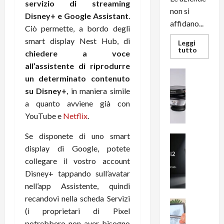
servizio di streaming
non si
Disney+ e Google Assistant
.
affidano...
Ciò permette, a bordo degli
smart display Nest Hub, di
Leggi
Leggi
tutto
chiedere a voce
di
più
all’assistente di riprodurre
su
News su An
L’evoluz
un determinato contenuto
Recension
dell’uffi
su Disney+
, in maniera simile
passa
R
dal
a quanto avviene già con
a
noleggio
stampan
v
YouTube e
Netflix
.
multifu
e
e
smartp
Se disponete di uno smart
m
News su An
sempre
e
Smartphon
aggiorn
display di Google, potete
B
n
collegare il vostro account
i
F
Disney+ tappando sull’avatar
g
R
nell’app Assistente, quindi
m
1
recandovi nella scheda Servizi
e
1
News su An
(i proprietari di Pixel
H
Recension
0
R
potrebbero non aver bisogno