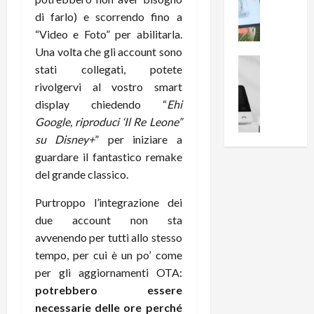
i
0
e
B
di farlo) e scorrendo fino a
a
c
r
l
“Video e Foto” per abilitarla.
e
e
l
Una volta che gli account sono
n
a
News su An
a
stati collegati, potete
s
Offerte An
k
p
rivolgervi al vostro smart
L
i
D
r
display chiedendo “
Ehi
e
o
u
o
m
Google, riproduci ‘Il Re Leone”
n
a
v
i
e
l
su Disney+
” per iniziare a
a
g
B
2
:
guardare il fantastico remake
l
i
p
i
del grande classico.
i
g
r
l
o
m
o
l
Purtroppo l’integrazione dei
r
e
n
u
due account non sta
i
B
t
m
avvenendo per tutti allo stesso
o
7
o
i
tempo, per cui è un po’ come
f
P
a
n
per gli aggiornamenti OTA:
f
r
l
a
potrebbero essere
e
o
l
z
r
B
necessarie delle ore perché
a
i