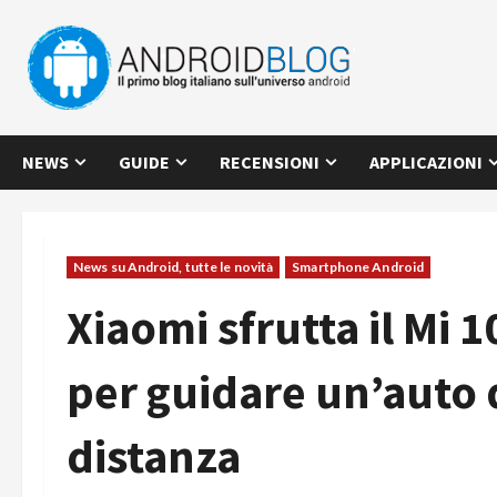
Vai
al
contenuto
NEWS
GUIDE
RECENSIONI
APPLICAZIONI
News su Android, tutte le novità
Smartphone Android
Xiaomi sfrutta il Mi 1
per guidare un’auto 
distanza