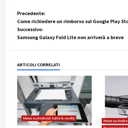
N
Precedente:
Come richiedere un rimborso sul Google Play St
a
Successivo:
v
Samsung Galaxy Fold Lite non arriverà a breve
i
g
ARTICOLI CORRELATI
a
z
i
o
News su Android, tutte le novità
n
News su Android
Recensioni An