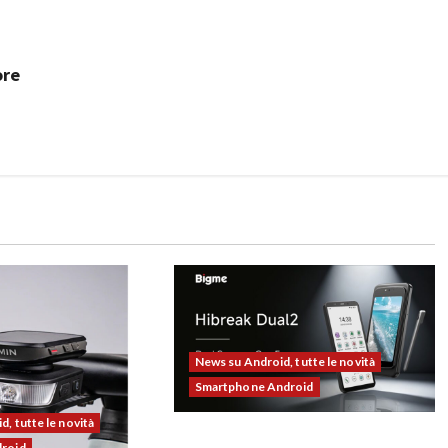
ore
News su Android, tutte le novità
Smartphone Android
, tutte le novità
Bigme HiBreak Dual 2 pronto al
droid