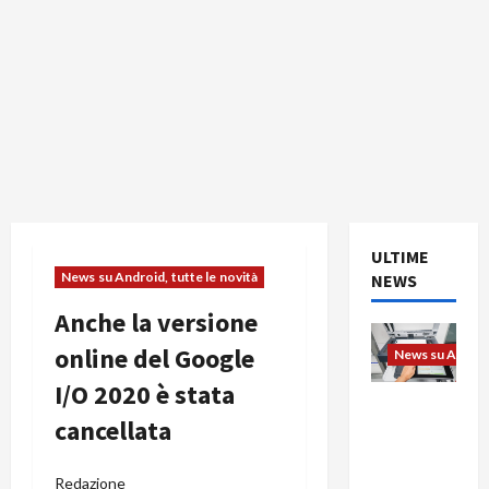
ULTIME
News su Android, tutte le novità
NEWS
Anche la versione
online del Google
News su Android
I/O 2020 è stata
L’evoluzio
cancellata
ne
dell’uffici
o passa
Redazione