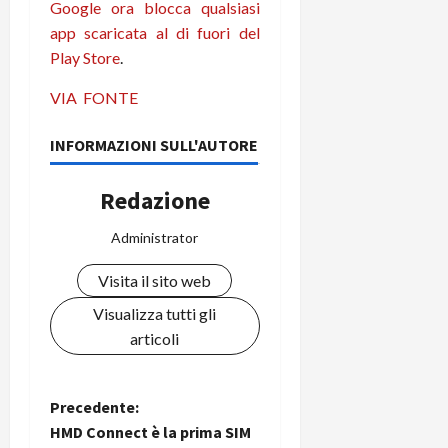
Google ora blocca qualsiasi
C
D
i
app scaricata al di fuori del
a
)
o
Play Store
.
r
n
t
e
27/06/202
VIA
FONTE
a
p
1
o
INFORMAZIONI SULL'AUTORE
3
w
0
e
0
Redazione
r
b
Administrator
a
26/06/202
n
Visita il sito web
k
Visualizza tutti gli
23/07/202
articoli
N
Precedente:
HMD Connect è la prima SIM