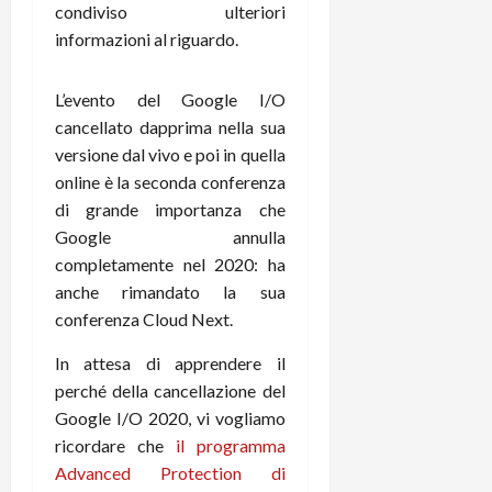
m
a
o
p
condiviso ulteriori
e
d
p
e
informazioni al riguardo.
D
e
p
r
a
r
i
c
y
A
L’evento del Google I/O
o
i
2
n
d
cancellato dapprima nella sua
c
0
d
i
l
versione dal vivo e poi in quella
2
r
s
o
online è la seconda conferenza
6
o
p
c
di grande importanza che
i
l
o
Google annulla
d
a
25/06/202
m
completamente nel 2020: ha
c
y
p
anche rimandato la sua
o
(
u
n
e
conferenza Cloud Next.
t
s
-
e
In attesa di apprendere il
c
i
r
h
perché della cancellazione del
n
e
e
k
f
Google I/O 2020, vi vogliamo
r
+
u
ricordare che
il programma
m
L
n
Advanced Protection di
o
C
z