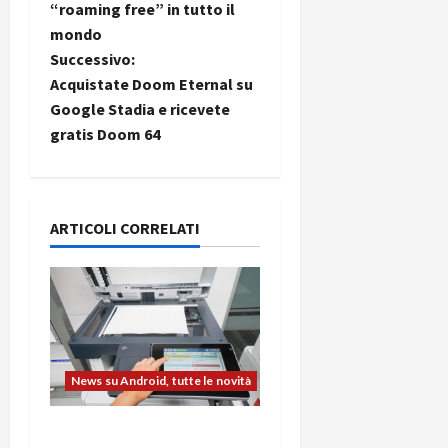
a
“roaming free” in tutto il
mondo
v
Successivo:
i
Acquistate Doom Eternal su
Google Stadia e ricevete
g
gratis Doom 64
a
z
ARTICOLI CORRELATI
i
o
n
e
News su Android, tutte le novità
a
L’evoluzione dell’ufficio