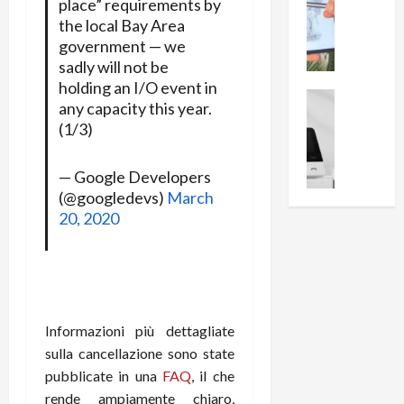
0
place” requirements by
R
i
0
the local Bay Area
e
B
a
government — we
c
r
l
sadly will not be
e
e
l
holding an I/O event in
n
a
News su An
a
any capacity this year.
s
Offerte An
k
p
(1/3)
L
i
D
r
e
o
u
o
m
n
— Google Developers
a
v
i
e
(@googledevs)
March
l
a
g
B
2
20, 2020
:
l
i
p
i
i
g
r
l
o
m
o
l
r
e
n
u
i
B
t
m
Informazioni più dettagliate
o
7
o
i
f
sulla cancellazione sono state
P
a
n
f
r
l
pubblicate in una
FAQ
, il che
a
e
o
l
z
rende ampiamente chiaro,