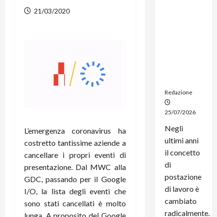
dal
21/03/2020
noleggio:
stampanti
multifunzi
one e
smartpho
ne sempre
aggiornati
Redazione
25/07/2026
Negli
L’emergenza coronavirus ha
ultimi anni
costretto tantissime aziende a
il concetto
cancellare i propri eventi di
di
presentazione. Dal MWC alla
postazione
GDC, passando per il Google
di lavoro è
I/O, la lista degli eventi che
cambiato
sono stati cancellati è molto
radicalmente.
lunga. A proposito del Google