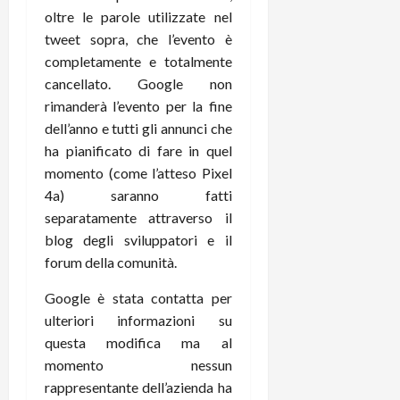
r
B
a
i
oltre le parole utilizzate nel
t
W
n
o
tweet sopra, che l’evento è
e
:
c
n
completamente e totalmente
S
i
i
e
cancellato. Google non
w
l
o
p
i
rimanderà l’evento per la fine
m
c
o
t
i
dell’anno e tutti gli annunci che
o
t
c
g
n
e
ha pianificato di fare in quel
h
l
l
n
momento (come l’atteso Pixel
B
i
a
t
4a) saranno fatti
o
o
n
e
separatamente attraverso il
t
r
o
,
blog degli sviluppatori e il
p
e
v
s
forum della comunità.
e
-
i
u
r
b
t
p
Google è stata contatta per
i
o
à
p
ulteriori informazioni su
l
o
d
o
P
questa modifica ma al
k
e
r
r
r
l
momento nessun
t
i
e
d
o
rappresentante dell’azienda ha