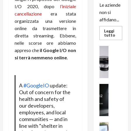
Le aziende
I/O 2020, dopo
l’iniziale
non si
cancellazione
era stata
affidano...
organizzata una versione
online da trasmettere in
Leggi
Leggi
tutto
diretta streaming. Ebbene,
di
nelle scorse ore abbiamo
più
su
News su An
appreso che
il Google I/O non
L’evoluz
Recension
dell’uffi
si terrà nemmeno online
.
passa
R
dal
a
noleggio
stampan
v
multifu
e
e
smartp
A
#GoogleIO
update:
m
News su An
sempre
Out of concern for the
e
Smartphon
aggiorn
B
health and safety of
n
i
our developers,
F
g
R
employees, and local
m
1
communities — and in
e
1
News su An
line with “shelter in
H
Recension