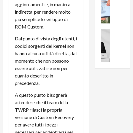
0
aggiornamenti e, in maniera
R
i
0
indiretta, per rendere molto
e
B
a
c
r
più semplice lo sviluppo di
l
e
e
l
ROM Custom.
n
a
News su An
a
s
Offerte An
Dal punto di vista degli utenti, i
k
p
L
i
D
r
codici sorgenti del kernel non
e
o
u
o
hanno alcuna utilità diretta, dal
m
n
a
v
momento che non possono
i
e
l
a
essere utilizzati se non per
g
B
2
:
quanto descritto in
l
i
p
i
precedenza.
i
g
r
l
o
m
o
l
A questo punto bisognerà
r
e
n
u
attendere che il team della
i
B
t
m
o
TWRP rilasci la propria
7
o
i
f
P
a
versione di Custom Recovery
n
f
r
l
a
per avere tutti i pezzi
e
o
l
z
necessari per addentrarsi nel