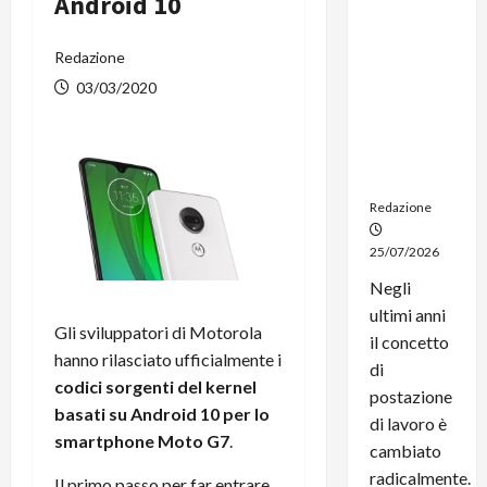
Android 10
dal
noleggio:
Redazione
stampanti
multifunzi
03/03/2020
one e
smartpho
ne sempre
aggiornati
Redazione
25/07/2026
Negli
ultimi anni
Gli sviluppatori di Motorola
il concetto
hanno rilasciato ufficialmente i
di
codici sorgenti del kernel
postazione
basati su Android 10 per lo
di lavoro è
smartphone Moto G7
.
cambiato
radicalmente.
Il primo passo per far entrare