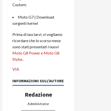
m
a
o
p
Custom:
e
d
p
e
D
e
p
r
a
r
Moto G7 |
Download
i
c
y
A
o
sorgenti kernel
i
2
n
d
c
0
d
i
l
Prima di lasciarvi, vi vogliamo
2
r
s
o
ricordare che lo scorso mese
6
o
p
c
sono stati presentati i nuovi
i
l
o
Moto G8 Power e Moto G8
d
a
25/06/202
m
Stylus
.
c
y
p
o
(
u
VIA
n
e
t
s
-
e
INFORMAZIONI SULL'AUTORE
c
i
r
h
n
e
Redazione
e
k
f
r
+
u
Administrator
m
L
n
o
C
z