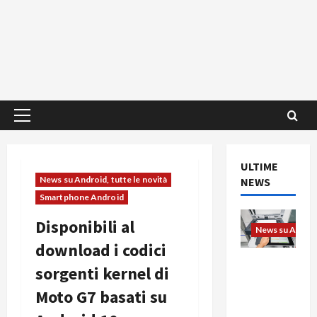
Menu
principale
ULTIME
News su Android, tutte le novità
NEWS
Smartphone Android
Disponibili al
News su Android
download i codici
L’evoluzio
sorgenti kernel di
ne
Moto G7 basati su
dell’uffici
o passa