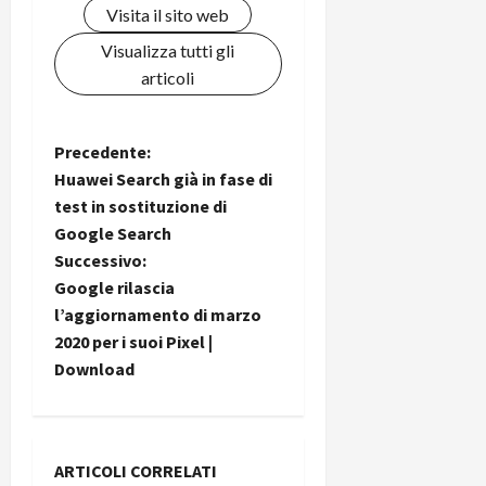
Visita il sito web
C
D
i
a
)
o
Visualizza tutti gli
r
n
articoli
t
e
27/06/202
a
p
1
o
N
Precedente:
3
w
Huawei Search già in fase di
0
e
a
test in sostituzione di
0
r
Google Search
b
v
Successivo:
a
26/06/202
n
i
Google rilascia
k
l’aggiornamento di marzo
g
2020 per i suoi Pixel |
23/07/202
Download
a
z
i
ARTICOLI CORRELATI