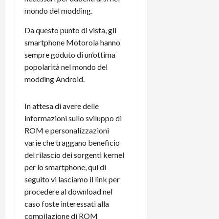
r
B
a
i
mondo del modding.
t
W
n
o
e
:
c
n
Da questo punto di vista, gli
S
i
i
e
smartphone Motorola hanno
w
l
o
p
sempre goduto di un’ottima
i
m
c
o
popolarità nel mondo del
t
i
o
t
modding Android.
c
g
n
e
h
l
l
n
B
i
a
t
In attesa di avere delle
o
o
n
e
informazioni sullo sviluppo di
t
r
o
,
ROM e personalizzazioni
p
e
v
s
varie che traggano beneficio
e
-
i
u
r
del rilascio dei sorgenti kernel
b
t
p
i
o
per lo smartphone, qui di
à
p
l
o
d
o
seguito vi lasciamo il link per
P
k
e
r
procedere al download nel
r
r
l
t
caso foste interessati alla
i
e
d
o
compilazione di ROM