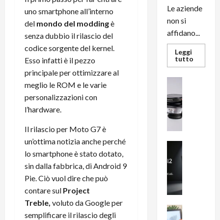
Le aziende
uno smartphone all’interno
non si
del
mondo del modding
è
affidano...
senza dubbio il rilascio del
codice sorgente del kernel.
Leggi
Leggi
tutto
Esso infatti è il pezzo
di
principale per ottimizzare al
più
su
News su An
meglio le ROM e le varie
L’evoluz
Recension
dell’uffi
personalizzazioni con
passa
R
dal
l’hardware.
a
noleggio
stampan
v
multifu
Il rilascio per Moto G7 è
e
e
un’ottima notizia anche perché
smartp
m
News su An
sempre
lo smartphone è stato dotato,
e
Smartphon
aggiorn
B
sin dalla fabbrica, di Android 9
n
i
F
Pie. Ciò vuol dire che può
g
R
contare sul
Project
m
1
Treble,
voluto da Google per
e
1
News su An
semplificare il rilascio degli
H
Recension