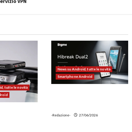
servizio VPN
News su Android, tutte le novità
Smartphone Android
, tutte le novità
Bigme HiBreak Dual 2 pronto al
droid
lancio con la novità del doppio
display (e-ink + LCD)
00 alla prova:
-Redazione-
27/06/2026
e potente,
 ciclocomputer e