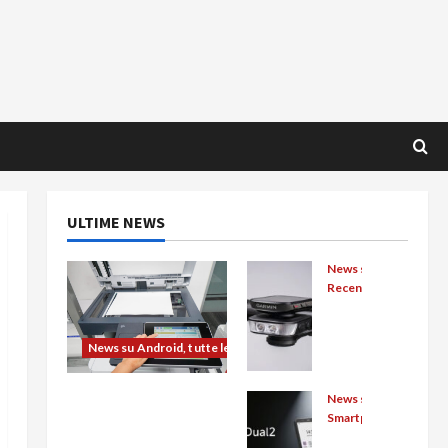
ULTIME NEWS
News su Android, tutt
Recensioni Android
Rav
eme
News su Android, tutte le novità
n
FR11
L’evoluzione
00
News su Android, tutt
dell’ufficio passa dal
alla
Smartphone Android
noleggio: stampanti
Big
prov