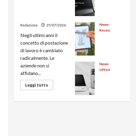
multifunzione e
me
a:
smartphone sempre
HiBr
illu
aggiornati
eak
min
Dual
azio
News su Android, tutt
Redazione
25/07/2026
2
Recensioni Android
ne
Negli ultimi anni il
Rec
pron
pote
concetto di postazione
ensi
to al
nte,
di lavoro è cambiato
one
lanci
supp
Big
o
radicalmente. Le
orto
me
con
News su Android, tutt
per
aziende non si
B7
Offerte Android: vola
la
ciclo
affidano...
Le
Pro
novi
com
migl
BW:
tà
Leggi
pute
Leggi tutto
di
iori
il
del
r e
più
offe
migl
su
dop
funz
L’evoluzione
rte
ior
pio
ione
dell’ufficio
Swit
passa
e-
displ
pow
dal
chB
boo
ay
er
noleggio:
stampanti
ot
k
(e-
ban
multifunzione
per
read
ink +
e
k
smartphone