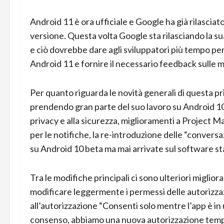
Android 11 è ora ufficiale e Google ha già rilascia
versione. Questa volta Google sta rilasciando la s
e ciò dovrebbe dare agli sviluppatori più tempo per 
Android 11 e fornire il necessario feedback sulle 
Per quanto riguarda le novità generali di questa 
prendendo gran parte del suo lavoro su Android 10 
privacy e alla sicurezza, miglioramenti a Project M
per le notifiche, la re-introduzione delle “conversa
su Android 10 beta ma mai arrivate sul software sta
Tra le modifiche principali ci sono ulteriori miglio
modificare leggermente i permessi delle autorizzaz
all’autorizzazione “Consenti solo mentre l’app è in
consenso, abbiamo una nuova autorizzazione tempo