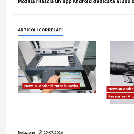
v
Mozilla rilascia un’app Android dedicata al suo 
i
g
ARTICOLI CORRELATI
a
z
i
o
News su Android, tutte le novità
n
News su Android
Recensioni An
e
L’evoluzione dell’ufficio passa
dal noleggio: stampanti
Ravemen FR11
a
multifunzione e smartphone
illuminazion
sempre aggiornati
r
supporto per
Redazione
25/07/2026