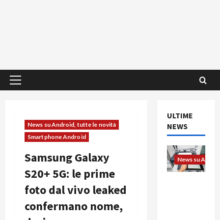
Menu
principale
ULTIME
News su Android, tutte le novità
NEWS
Smartphone Android
Samsung Galaxy
News su Android
S20+ 5G: le prime
L’evoluzio
foto dal vivo leaked
ne
confermano nome,
dell’uffici
o passa