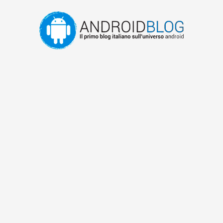
Vai
al
contenuto