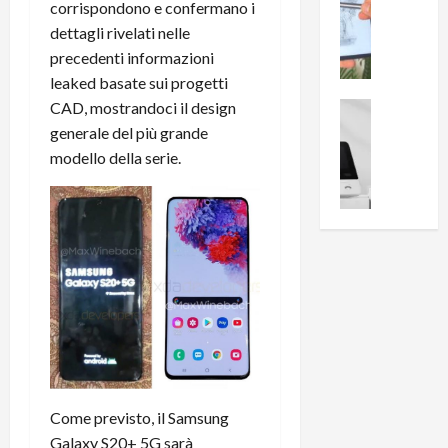
0
corrispondono e confermano i
R
i
0
dettagli rivelati nelle
e
B
a
precedenti informazioni
c
r
l
leaked basate sui progetti
e
e
l
n
CAD, mostrandoci il design
a
News su An
a
s
Offerte An
k
p
generale del più grande
L
i
D
r
modello della serie.
e
o
u
o
m
n
a
v
i
e
l
a
g
B
2
:
l
i
p
i
i
g
r
l
o
m
o
l
r
e
n
u
i
B
t
m
o
7
o
i
f
P
a
n
f
r
l
Come previsto, il Samsung
a
e
o
l
z
Galaxy S20+ 5G sarà