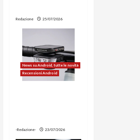
t
e smartphone sempre
aggiornati
i
Redazione
25/07/2026
c
o
l
News su Android, tutte le novità
o
Recensioni Android
Ravemen FR1100 alla
prova: illuminazione
potente, supporto per
ciclocomputer e funzione
power bank
-Redazione-
23/07/2026