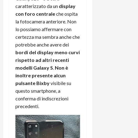
r
B
a
i
caratterizzato da un
display
t
W
n
o
con foro centrale
che ospita
e
:
c
n
la fotocamera anteriore. Non
S
i
i
e
lo possiamo affermare con
w
l
o
p
i
certezza ma sembra anche che
m
c
o
t
i
o
potrebbe anche avere dei
t
c
g
n
e
bordi del display meno curvi
h
l
l
n
rispetto ad altri recenti
B
i
a
t
modelli Galaxy S
.
Non è
o
o
n
e
inoltre presente alcun
t
r
o
,
pulsante Bixby
visibile su
p
e
v
s
e
questo smartphone, a
-
i
u
r
b
conferma di indiscrezioni
t
p
i
o
à
p
precedenti.
l
o
d
o
P
k
e
r
r
r
l
t
i
e
d
o