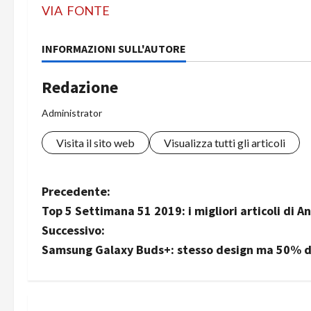
VIA
FONTE
INFORMAZIONI SULL'AUTORE
Redazione
Administrator
Visita il sito web
Visualizza tutti gli articoli
N
Precedente:
Top 5 Settimana 51 2019: i migliori articoli di A
a
Successivo:
v
Samsung Galaxy Buds+: stesso design ma 50% di 
i