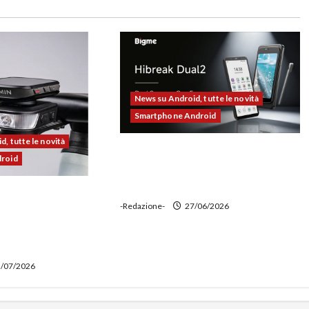
News su Android, tutte le novità
Smartphone Android
, tutte le novità
Bigme HiBreak Dual 2 pronto al
droid
lancio con la novità del doppio
display (e-ink + LCD)
00 alla prova:
-Redazione-
27/06/2026
e potente,
 ciclocomputer e
wer bank
/07/2026