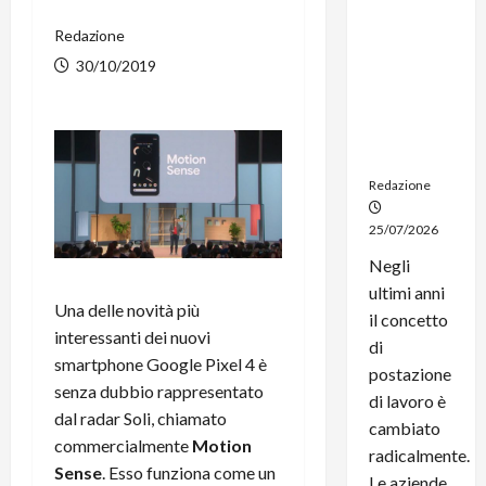
noleggio:
Redazione
stampanti
multifunzi
30/10/2019
one e
smartpho
ne sempre
aggiornati
Redazione
25/07/2026
Negli
ultimi anni
Una delle novità più
il concetto
interessanti dei nuovi
di
smartphone Google Pixel 4 è
postazione
senza dubbio rappresentato
di lavoro è
dal radar Soli, chiamato
cambiato
commercialmente
Motion
radicalmente.
Sense
. Esso funziona come un
Le aziende