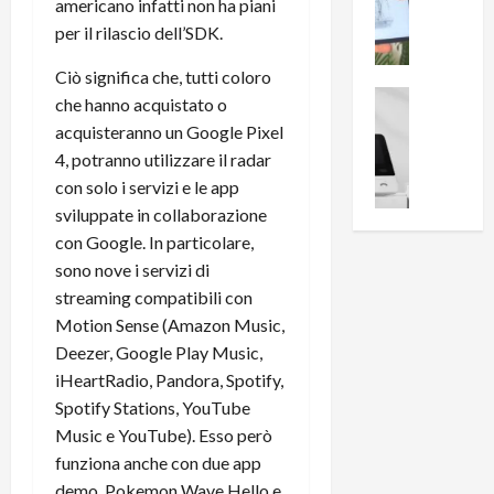
i
0
americano infatti non ha piani
e
B
a
per il rilascio dell’SDK.
c
r
l
e
e
l
Ciò significa che, tutti coloro
n
a
News su An
a
che hanno acquistato o
s
Offerte An
k
p
acquisteranno un Google Pixel
L
i
D
r
4, potranno utilizzare il radar
e
o
u
o
con solo i servizi e le app
m
n
a
v
i
sviluppate in collaborazione
e
l
a
g
B
con Google. In particolare,
2
:
l
i
p
i
sono nove i servizi di
i
g
r
l
streaming compatibili con
o
m
o
l
Motion Sense (Amazon Music,
r
e
n
u
Deezer, Google Play Music,
i
B
t
m
iHeartRadio, Pandora, Spotify,
o
7
o
i
Spotify Stations, YouTube
f
P
a
n
f
r
Music e YouTube). Esso però
l
a
e
o
l
funziona anche con due app
z
r
B
a
i
demo, Pokemon Wave Hello e