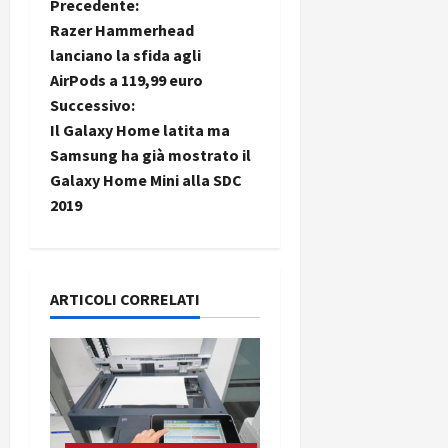
i
N
Precedente:
a
)
o
Razer Hammerhead
r
n
a
lanciano la sfida agli
t
e
27/06/202
AirPods a 119,99 euro
a
v
p
Successivo:
1
o
3
i
Il Galaxy Home latita ma
w
0
e
Samsung ha già mostrato il
g
0
r
Galaxy Home Mini alla SDC
b
2019
a
a
26/06/202
n
z
k
i
ARTICOLI CORRELATI
23/07/202
o
n
e