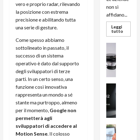
vero e proprio radar, rilevando
non si
la posizione con estrema
affidano...
precisione e abilitando tutta
Leggi
una serie di gesture.
Leggi
tutto
di
Come spesso abbiamo
più
su
News su An
sottolineato in passato, il
L’evoluz
Recension
dell’uffi
successo di un sistema
passa
R
dal
operativo è dato dal supporto
a
noleggio
stampan
degli sviluppatori di terze
v
multifu
e
parti. In un certo senso, una
e
smartp
m
News su An
funzione così innovativa
sempre
e
Smartphon
aggiorn
rappresenta un mondo a sé
B
n
stante ma purtroppo, almeno
i
F
per il momento,
Google non
g
R
permetterà agli
m
1
sviluppatori di accedere al
e
1
News su An
H
Recension
Motion Sense
. Il colosso
0
R