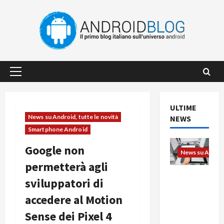
Vai
al
contenuto
Menu
principale
ULTIME
News su Android, tutte le novità
NEWS
Smartphone Android
Google non
News su Android
permetterà agli
L’evoluzio
sviluppatori di
ne
accedere al Motion
dell’uffici
o passa
Sense dei Pixel 4
dal