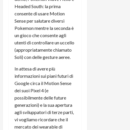
t
W
n
o
Headed South: la prima
e
:
c
n
consente di usare Motion
S
i
i
e
Sense per salutare diversi
w
l
o
p
Pokemon mentre la seconda è
i
m
c
o
t
un gioco che consente agli
i
o
t
c
g
n
utenti di controllare un uccello
e
h
l
l
n
(appropriatamente chiamato
B
i
a
t
Soli) con delle gesture aeree.
o
o
n
e
t
r
o
,
In attesa di avere più
p
e
v
s
informazioni sui piani futuri di
e
-
i
u
Google circa il Motion Sense
r
b
t
p
dei suoi Pixel 4 (e
i
o
à
p
possibilmente delle future
l
o
d
o
generazioni) e la sua apertura
P
k
e
r
r
r
agli sviluppatori di terze parti,
l
t
i
e
d
vi vogliamo ricordare che il
o
m
a
o
p
mercato dei wearable di