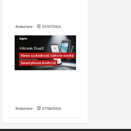
potente, supporto per
ciclocomputer e funzione
power bank
-Redazione-
23/07/2026
News su Android, tutte le novità
Smartphone Android
Bigme HiBreak Dual 2
pronto al lancio con la
novità del doppio display
(e-ink + LCD)
-Redazione-
27/06/2026