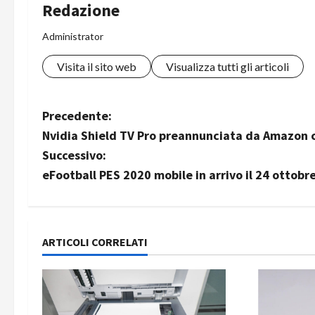
Redazione
Administrator
Visita il sito web
Visualizza tutti gli articoli
N
Precedente:
Nvidia Shield TV Pro preannunciata da Amazon c
a
Successivo:
v
eFootball PES 2020 mobile in arrivo il 24 ottobr
i
g
ARTICOLI CORRELATI
a
z