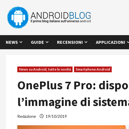
Vai
al
contenuto
NEWS
GUIDE
RECENSIONI
APPLICAZIONI
News su Android, tutte le novità
Smartphone Android
OnePlus 7 Pro: dispo
l’immagine di sistem
Redazione
19/10/2019