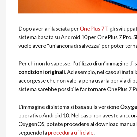
Dopo averla rilasciata per
OnePlus 7T
, gli svilupp
sistema basata su Android 10 per OnePlus 7 Pro. Si 
vuole avere “un’ancora di salvezza” per poter torna
Per chi non lo sapesse, l’utilizzo di un’immagine di
condizioni originali
. Ad esempio, nel caso si insta
accorgesse che non vale la pena usarla per via di bu
sistema sarebbe possibile far tornare OnePlus 7 Pro 
L’immagine di sistema si basa sulla versione
Oxyge
operativo Android 10. Nel caso non aveste anccor
OxygenOS, potete procedere al download manuale (
seguendo la
procedura ufficiale
.