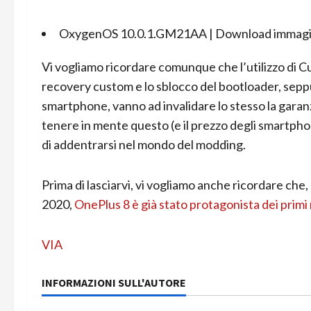
OxygenOS 10.0.1.GM21AA |
Download immagin
Vi vogliamo ricordare comunque che l’utilizzo di
recovery custom e lo sblocco del bootloader, seppur
smartphone, vanno ad invalidare lo stesso la garanz
tenere in mente questo (e il prezzo degli smartph
di addentrarsi nel mondo del modding.
Prima di lasciarvi, vi vogliamo anche ricordare che,
2020,
OnePlus 8 è già stato protagonista dei primi 
VIA
INFORMAZIONI SULL'AUTORE