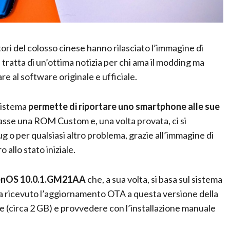
atori del colosso cinese hanno rilasciato l’immagine di
tratta di un’ottima notizia per chi ama il modding ma
re al software originale e ufficiale.
 sistema
permette di riportare uno smartphone alle sue
llasse una ROM Custom e, una volta provata, ci si
g o per qualsiasi altro problema, grazie all’immagine di
allo stato iniziale.
nOS 10.0.1.GM21AA
che, a sua volta, si basa sul sistema
a ricevuto l’aggiornamento OTA a questa versione della
circa 2 GB) e provvedere con l’installazione manuale