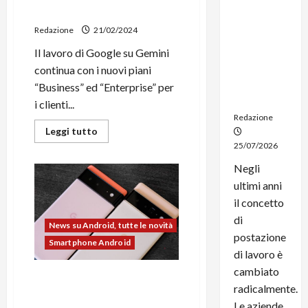
noleggio:
“Gemini Enterprise”
stampanti
Redazione
21/02/2024
multifunzi
Il lavoro di Google su Gemini
one e
smartpho
continua con i nuovi piani
ne sempre
“Business” ed “Enterprise” per
aggiornati
i clienti...
Redazione
Leggi
Leggi tutto
di
25/07/2026
più
su
Negli
Google
pronta
ultimi anni
a
lanciare
il concetto
“Gemini
Business”
di
News su Android, tutte le novità
e
“Gemini
postazione
Smartphone Android
Enterprise”
di lavoro è
cambiato
Android 15 non verrà
radicalmente.
rilasciato per gli
Le aziende
smartphone Pixel senza