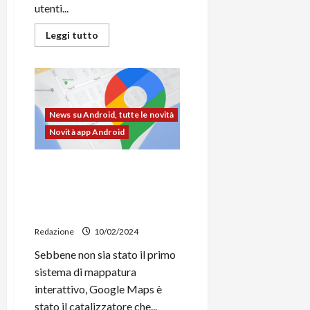
utenti...
Leggi
Leggi tutto
di
più
su
Google
Gemini
sugli
smartphone
Android
News su Android, tutte le novità
elimina
definitivamente
Novità app Android
Google
Assistant
Google Maps compie 19
anni: la storia di un servizio
che ha rivoluzionato la
mobilità
Redazione
10/02/2024
Sebbene non sia stato il primo
sistema di mappatura
interattivo, Google Maps è
stato il catalizzatore che...