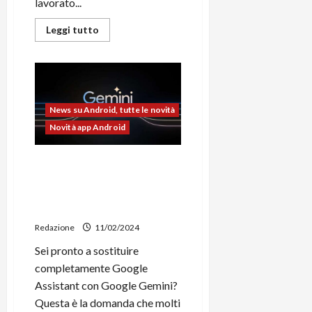
lavorato...
Leggi
Leggi tutto
di
più
su
Google
lavora
alla
condivisione
internet
News su Android, tutte le novità
e
di
Novità app Android
videochiamate
su
Android
Google Gemini sugli
tramite
“Cross-
smartphone Android elimina
Device
definitivamente Google
Services”
Assistant
Redazione
11/02/2024
Sei pronto a sostituire
completamente Google
Assistant con Google Gemini?
Questa è la domanda che molti