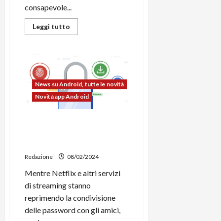
consapevole...
Leggi
Leggi tutto
di
più
su
Google
annuncia
novità
per
la
News su Android, tutte le novità
lotta
contro
Novità app Android
il
phishing
in
Google Password Manager,
Android
arriva la condivisione in
famiglia
Redazione
08/02/2024
Mentre Netflix e altri servizi
di streaming stanno
reprimendo la condivisione
delle password con gli amici,