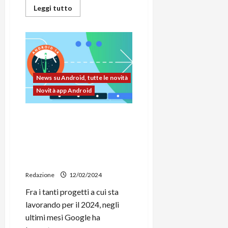
Leggi
Leggi tutto
di
più
su
Google
Tensor
G4
fa
capolino
su
News su Android, tutte le novità
Geebench
Novità app Android
Google lavora alla
condivisione internet e di
videochiamate su Android
tramite “Cross-Device
Services”
Redazione
12/02/2024
Fra i tanti progetti a cui sta
lavorando per il 2024, negli
ultimi mesi Google ha