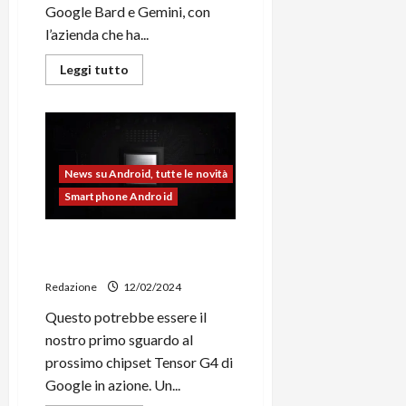
i
Google Bard e Gemini, con
a
)
o
l’azienda che ha...
r
n
t
e
27/06/202
Leggi
Leggi tutto
a
p
di
più
1
o
su
3
w
Google
Gemini
0
e
Advanced
0
riceve
r
opinioni
News su Android, tutte le novità
b
contrastanti
dai
Smartphone Android
a
26/06/202
primi
n
utilizzatori
k
Google Tensor G4 fa
capolino su Geebench
23/07/202
Redazione
12/02/2024
Questo potrebbe essere il
nostro primo sguardo al
prossimo chipset Tensor G4 di
Google in azione. Un...