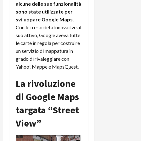
i
alcune delle sue funzionalità
a
)
o
sono state utilizzate per
r
n
sviluppare Google Maps
.
t
e
27/06/202
a
Con le tre società innovative al
p
1
o
suo attivo, Google aveva tutte
3
w
le carte in regola per costruire
0
e
un servizio di mappatura in
0
r
grado di rivaleggiare con
b
Yahoo! Mappe e MapsQuest.
a
26/06/202
n
La rivoluzione
k
di Google Maps
23/07/202
targata “Street
View”