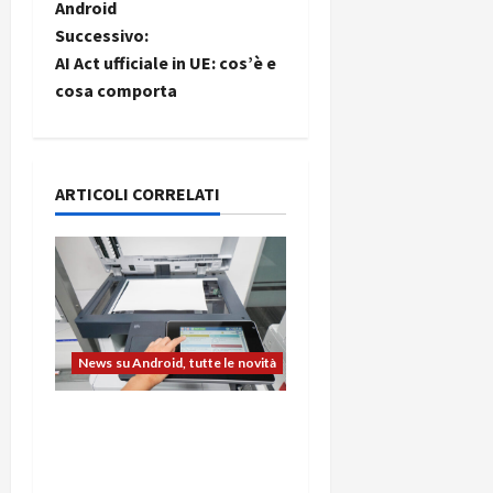
Android
v
Successivo:
i
AI Act ufficiale in UE: cos’è e
cosa comporta
g
a
ARTICOLI CORRELATI
z
i
o
n
News su Android, tutte le novità
e
L’evoluzione dell’ufficio
a
passa dal noleggio:
stampanti multifunzione
r