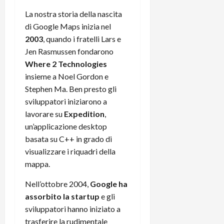
t
W
n
o
La nostra storia della nascita
e
:
c
n
di Google Maps inizia nel
S
i
i
e
w
2003
, quando i fratelli Lars e
l
o
p
i
m
c
Jen Rasmussen fondarono
o
t
i
o
t
Where 2 Technologies
c
g
n
e
insieme a Noel Gordon e
h
l
l
n
Stephen Ma. Ben presto gli
B
i
a
t
sviluppatori iniziarono a
o
o
n
e
lavorare su
Expedition
,
t
r
o
,
p
un’applicazione desktop
e
v
s
e
-
basata su C++ in grado di
i
u
r
b
t
p
visualizzare i riquadri della
i
o
à
p
mappa.
l
o
d
o
P
k
e
Nell’ottobre 2004,
Google ha
r
r
r
l
t
assorbito la startup
e gli
i
e
d
o
sviluppatori hanno iniziato a
m
a
o
p
trasferire la rudimentale