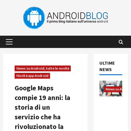
Vai
al
contenuto
Menu
principale
ULTIME
News su Android, tutte le novità
NEWS
Novità app Android
Google Maps
News su Android
compie 19 anni: la
L’evoluzio
storia di un
ne
servizio che ha
dell’uffici
o passa
rivoluzionato la
dal