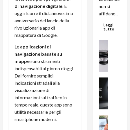
di navigazione digitale
. E
non si
oggi ricorre il diciannovesimo
affidano...
anniversario del lancio della
Leggi
rivoluzionaria app di
Leggi
tutto
di
mappatura di Google.
più
su
News su An
L’evoluz
Le
applicazioni di
Recension
dell’uffi
passa
navigazione basate su
R
dal
a
mappe
sono strumenti
noleggio
stampan
v
indispensabili al giorno d’oggi.
multifu
e
e
Dal fornire semplici
smartp
m
News su An
sempre
indicazioni stradali alla
e
Smartphon
aggiorn
visualizzazione di
B
n
informazioni sul traffico in
i
F
g
tempo reale, queste app sono
R
m
1
utilità necessarie per gli
e
1
News su An
smartphone moderni.
H
Recension
0
R