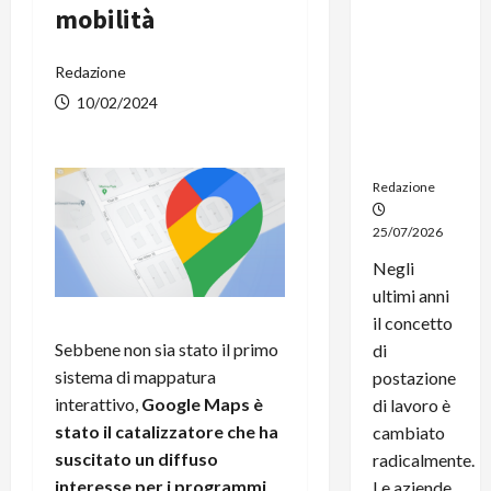
mobilità
noleggio:
stampanti
multifunzi
Redazione
one e
10/02/2024
smartpho
ne sempre
aggiornati
Redazione
25/07/2026
Negli
ultimi anni
il concetto
Sebbene non sia stato il primo
di
sistema di mappatura
postazione
interattivo,
Google Maps è
di lavoro è
stato il catalizzatore che ha
cambiato
suscitato un diffuso
radicalmente.
interesse per i programmi
Le aziende