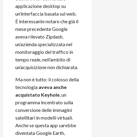
e
d
p
e
applicazione desktop su
D
e
p
r
un’interfaccia basata sul web.
a
r
i
c
y
È interessante notare che già il
A
o
i
2
n
d
mese precedente Google
c
0
d
i
l
aveva rilevato Zipdash,
2
r
s
o
un’azienda specializzata nel
6
o
p
c
monitoraggio del traffico in
i
l
o
tempo reale, nell’ambito di
d
a
25/06/202
m
un’acquisizione non dichiarata.
c
y
p
o
(
u
Ma non è tutto: il colosso della
n
e
t
tecnologia
aveva anche
s
-
e
acquistato Keyhole
, un
c
i
r
h
programma incentrato sulla
n
e
e
k
conversione delle immagini
f
r
+
u
satellitari in modelli virtuali.
m
L
n
Anche se questa app sarebbe
o
C
z
diventata Google Earth,
C
D