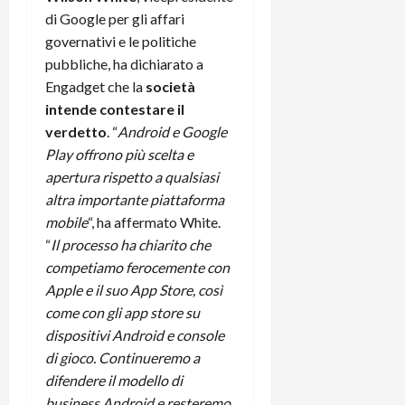
di Google per gli affari
governativi e le politiche
pubbliche, ha dichiarato a
Engadget che la
società
intende contestare il
verdetto
. “
Android e Google
Play offrono più scelta e
apertura rispetto a qualsiasi
altra importante piattaforma
mobile
“, ha affermato White.
“
Il processo ha chiarito che
competiamo ferocemente con
Apple e il suo App Store, così
come con gli app store su
dispositivi Android e console
di gioco. Continueremo a
difendere il modello di
business Android e resteremo