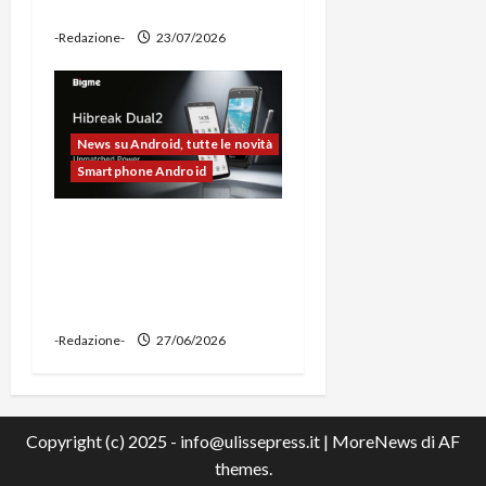
power bank
-Redazione-
23/07/2026
News su Android, tutte le novità
Smartphone Android
Bigme HiBreak Dual 2
pronto al lancio con la
novità del doppio display
(e-ink + LCD)
-Redazione-
27/06/2026
Copyright (c) 2025 - info@ulissepress.it
|
MoreNews
di AF
themes.