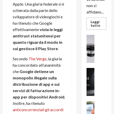
Apple. Una giuria federale si è
non si
schierata dalla parte dello
affidano...
sviluppatore di videogiochi e
Leggi
ha ritenuto che Google
Leggi
tutto
di
effettivamente
viola le leggi
più
antitrust statunitensi per
su
News su An
L’evoluz
quanto riguarda il modo in
Recension
dell’uffi
passa
R
cui gestisce il Play Store
.
dal
a
noleggio
stampan
v
Secondo
The Verge
, la giuria
multifu
e
e
ha concordato all’unanimità
smartp
m
News su An
che
Google detiene un
sempre
e
Smartphon
aggiorn
monopolio illegale sulla
B
n
distribuzione di app e sui
i
F
servizi di fatturazione in-
g
R
app per dispositivi Android
.
m
1
e
Inoltre, ha ritenuto
1
News su An
H
Recension
0
anticoncorrenziali gli accordi
R