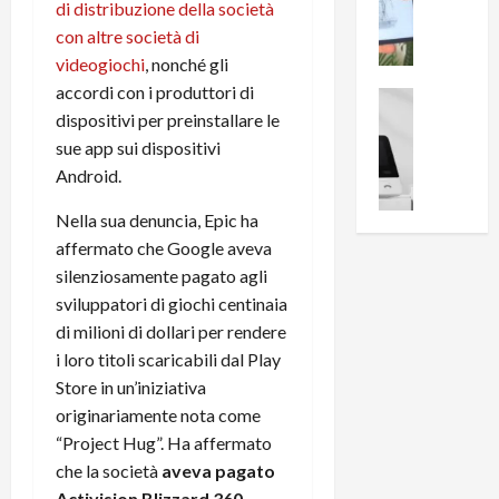
i
0
di distribuzione della società
e
B
a
con altre società di
c
r
l
videogiochi
, nonché gli
e
e
l
accordi con i produttori di
n
a
News su An
a
dispositivi per preinstallare le
s
Offerte An
k
p
L
i
D
sue app sui dispositivi
r
e
o
u
o
Android.
m
n
a
v
i
e
Nella sua denuncia, Epic ha
l
a
g
B
2
:
affermato che Google aveva
l
i
p
i
silenziosamente pagato agli
i
g
r
l
sviluppatori di giochi centinaia
o
m
o
l
di milioni di dollari per rendere
r
e
n
u
i loro titoli scaricabili dal Play
i
B
t
m
Store in un’iniziativa
o
7
o
i
f
P
originariamente nota come
a
n
f
r
l
“Project Hug”. Ha affermato
a
e
o
l
z
che la società
aveva pagato
r
B
a
i
Activision Blizzard 360