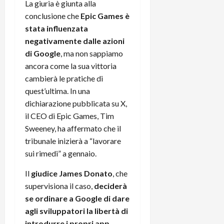
e
d
p
La giuria è giunta alla
e
D
e
p
r
conclusione che
Epic Games è
a
r
i
c
stata influenzata
y
A
o
i
negativamente dalle azioni
2
n
d
c
di Google
, ma non sappiamo
0
d
i
l
ancora come la sua vittoria
2
r
s
o
6
cambierà le pratiche di
o
p
c
i
quest’ultima. In una
l
o
d
a
25/06/202
m
dichiarazione pubblicata su X,
c
y
p
il CEO di Epic Games, Tim
o
(
u
Sweeney, ha affermato che il
n
e
t
tribunale inizierà a “lavorare
s
-
e
sui rimedi” a gennaio.
c
i
r
h
n
e
Il
giudice James Donato
, che
e
k
f
supervisiona il caso,
deciderà
r
+
u
se ordinare a Google di dare
m
L
n
agli sviluppatori la libertà di
o
C
z
C
D
introdurre i propri app