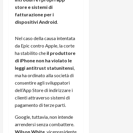
i
a
)
o
store e sistemi di
r
n
fatturazione per i
t
e
27/06/202
dispositivi Android
.
a
p
1
o
3
Nel caso della causa intentata
w
0
da Epic contro Apple, la corte
e
0
r
ha stabilito che
il produttore
b
di iPhone non ha violato le
a
26/06/202
leggi antitrust statunitensi
,
n
ma ha ordinato alla società di
k
consentire agli sviluppatori
dell’App Store di indirizzare i
23/07/202
clienti attraverso sistemi di
pagamento di terze parti.
Google, tuttavia, non intende
arrendersi senza combattere.
Wilson White
, vicepresidente