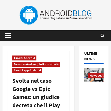
Vai
al
contenuto
Menu
principale
ULTIME
Giochi Android
NEWS
News su Android, tutte le novità
Novità app Android
News su Android
Svolta nel caso
L’evoluzio
Google vs Epic
ne
Games: un giudice
dell’uffici
o passa
decreta che il Play
dal