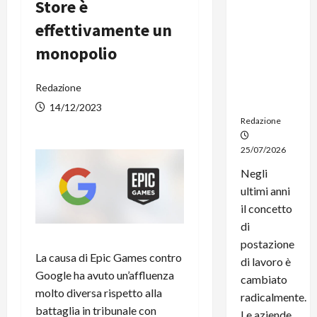
Store è
noleggio:
stampanti
effettivamente un
multifunzi
monopolio
one e
smartpho
ne sempre
Redazione
aggiornati
14/12/2023
Redazione
25/07/2026
Negli
ultimi anni
il concetto
di
postazione
La causa di Epic Games contro
di lavoro è
Google ha avuto un’affluenza
cambiato
molto diversa rispetto alla
radicalmente.
battaglia in tribunale con
Le aziende