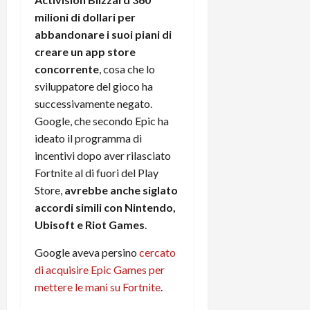
t
W
n
o
milioni di dollari per
e
:
c
n
abbandonare i suoi piani di
S
i
i
e
creare un app store
w
l
o
p
i
concorrente
, cosa che lo
m
c
o
t
i
o
sviluppatore del gioco ha
t
c
g
n
e
successivamente negato.
h
l
l
n
Google, che secondo Epic ha
B
i
a
t
ideato il programma di
o
o
n
e
incentivi dopo aver rilasciato
t
r
o
,
Fortnite al di fuori del Play
p
e
v
s
e
Store,
avrebbe anche siglato
-
i
u
r
b
accordi simili con Nintendo,
t
p
i
o
à
p
Ubisoft e Riot Games
.
l
o
d
o
P
k
Google aveva persino
cercato
e
r
r
r
l
di acquisire Epic Games per
t
i
e
d
o
mettere le mani su Fortnite
.
m
a
o
p