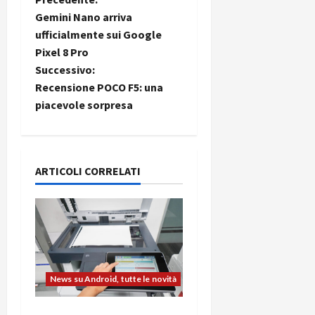
N
Gemini Nano arriva
a
ufficialmente sui Google
Pixel 8 Pro
v
Successivo:
i
Recensione POCO F5: una
piacevole sorpresa
g
a
ARTICOLI CORRELATI
z
i
o
n
News su Android, tutte le novità
e